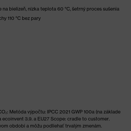
na bielizeň, nízka teplota 60 °C, šetrný proces sušenia
chy 110 °C bez pary
u CO₂: Metóda výpočtu: IPCC 2021 GWP 100a (na základe
 ecoinvent 3.9. a EU27 Scope: cradle to customer.
vom období a môžu podliehať trvalým zmenám.