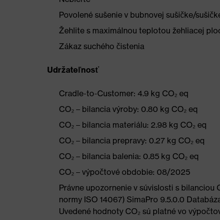
Povolené sušenie v bubnovej sušičke/sušičke 
Žehlite s maximálnou teplotou žehliacej plo
Zákaz suchého čistenia
Udržateľnosť
Cradle-to-Customer: 4.9 kg CO₂ eq
CO₂ – bilancia výroby: 0.80 kg CO₂ eq
CO₂ – bilancia materiálu: 2.98 kg CO₂ eq
CO₂ – bilancia prepravy: 0.27 kg CO₂ eq
CO₂ – bilancia balenia: 0.85 kg CO₂ eq
CO₂ – výpočtové obdobie: 08/2025
Právne upozornenie v súvislosti s bilancio
normy ISO 14067) SimaPro 9.5.0.0 Databáza
Uvedené hodnoty CO₂ sú platné vo výpočto