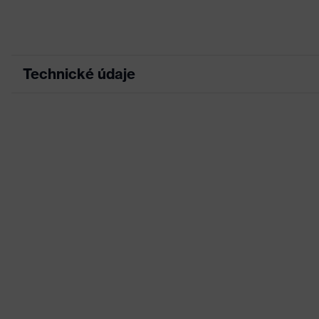
Technické údaje
Marketingová farba
Grafitová
Hľadaná farba (filter)
Čierna
Elastické zó
Úprava
Konštrukcia
Vhodnosť do pracovného
Suché, zap
prostredia
Pohlavie
Dámske
Materiál fólie
Termoplasti