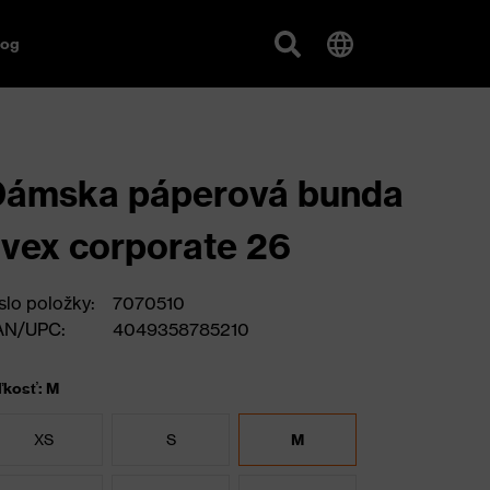
log
Dámska páperová bunda
vex corporate 26
slo položky:
7070510
AN/UPC:
4049358785210
ľkosť: M
XS
S
M