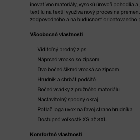
inovatívne materiály, vysokú úroveň pohodlia a 
textilu na textil využíva nový proces na premenu 
zodpovedného a na budúcnosť orientovaného p
Všeobecné vlastnosti
Viditeľný predný zips
Náprsné vrecko so zipsom
Dve bočné šikmé vrecká so zipsom
Hrudník a chrbát podšité
Bočné vsádky z pružného materiálu
Nastaviteľný spodný okraj
Potlač loga uvex na ľavej strane hrudníka
Dostupné veľkosti: XS až 3XL
Komfortné vlastnosti