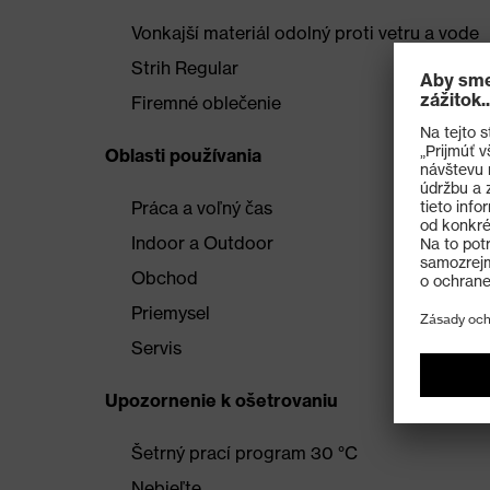
Vonkajší materiál odolný proti vetru a vode
Strih Regular
Firemné oblečenie
Oblasti používania
Práca a voľný čas
Indoor a Outdoor
Obchod
Priemysel
Servis
Upozornenie k ošetrovaniu
Šetrný prací program 30 °C
Nebieľte