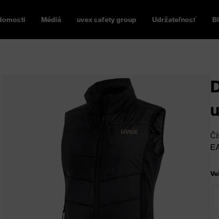
domosti
Médiá
uvex safety group
Udržateľnosť
B
u
Čí
E
Ve