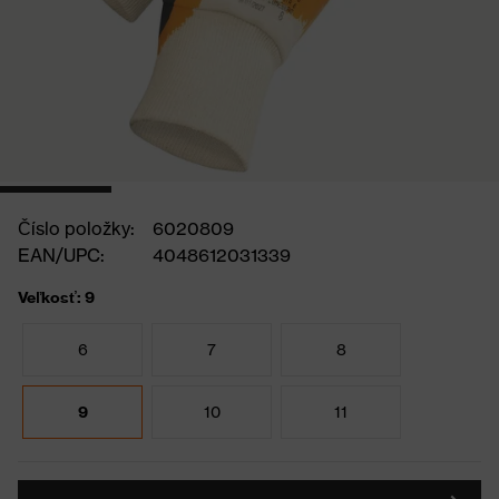
Číslo položky:
6020809
EAN/UPC:
4048612031339
Veľkosť: 9
6
7
8
9
10
11