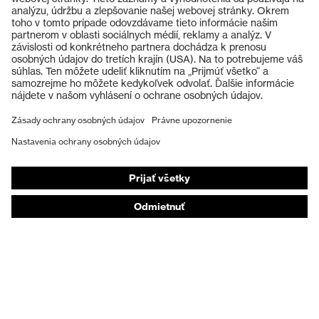
Výrobky
Ochranné okuliare
Ochranné prilby
Ochranné rukavice
Ochranná obuv
Individuálne OOP
Respirátory na ochranu dýchacích orgánov
Ochrana sluchu
Ochranné odevy a pracovné oblečenie
Poradenstvo týkajúce sa výrobkov
Od hlavy po päty: uvex Safety Expert System
Ochrana rúk: nástroj uvex Chemical Expert System