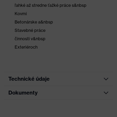
ľahké až stredne ťažké práce s&nbsp
Kovmi
Betonárske a&nbsp
Stavebné práce
činnosti v&nbsp
Exteriéroch
Technické údaje
Dokumenty
Hľadaná farba
Čierna, Oranžová, Biela
(filter)
List technických údajov
Vyhotovenie
S pletenou manžetou