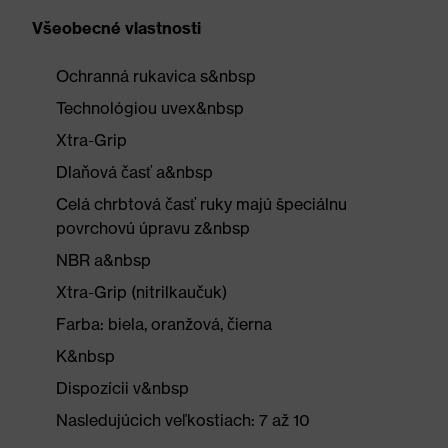
Všeobecné vlastnosti
Ochranná rukavica s&nbsp
Technológiou uvex&nbsp
Xtra-Grip
Dlaňová časť a&nbsp
Celá chrbtová časť ruky majú špeciálnu
povrchovú úpravu z&nbsp
NBR a&nbsp
Xtra-Grip (nitrilkaučuk)
Farba: biela, oranžová, čierna
K&nbsp
Dispozícii v&nbsp
Nasledujúcich veľkostiach: 7 až 10