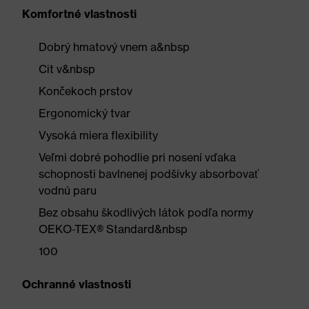
Komfortné vlastnosti
Dobrý hmatový vnem a&nbsp
Cit v&nbsp
Končekoch prstov
Ergonomický tvar
Vysoká miera flexibility
Veľmi dobré pohodlie pri nosení vďaka
schopnosti bavlnenej podšívky absorbovať
vodnú paru
Bez obsahu škodlivých látok podľa normy
OEKO-TEX® Standard&nbsp
100
Ochranné vlastnosti