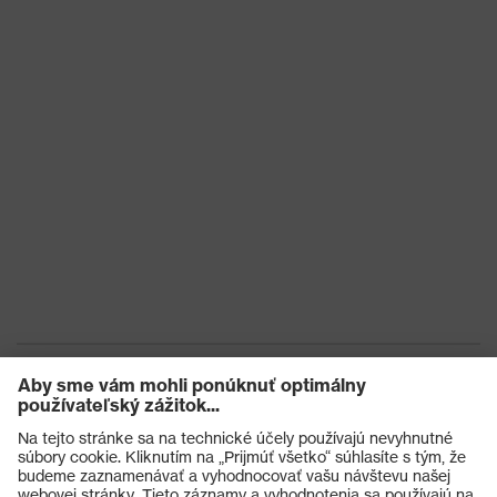
Certifikáty
STANDARD 100 by OEKO-TEX®
EN 407:2020, EN 388:2016 +
Norma
A1:2018, EN ISO 21420:2020