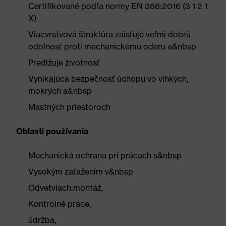
Certifikované podľa normy EN 388:2016 (3 1 2 1
X)
Viacvrstvová štruktúra zaisťuje veľmi dobrú
odolnosť proti mechanickému oderu a&nbsp
Predlžuje životnosť
Vynikajúca bezpečnosť úchopu vo vlhkých,
mokrých a&nbsp
Mastných priestoroch
Oblasti používania
Mechanická ochrana pri prácach s&nbsp
Vysokým zaťažením v&nbsp
Odvetviach:montáž,
Kontrolné práce,
údržba,