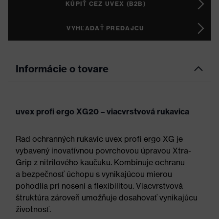
KÚPIŤ CEZ UVEX (B2B)
VYHĽADAŤ PREDAJCU
Informácie o tovare
uvex profi ergo XG20 – viacvrstvová rukavica
Rad ochranných rukavíc uvex profi ergo XG je
vybavený inovatívnou povrchovou úpravou Xtra-
Grip z nitrilového kaučuku. Kombinuje ochranu
a bezpečnosť úchopu s vynikajúcou mierou
pohodlia pri nosení a flexibilitou. Viacvrstvová
štruktúra zároveň umožňuje dosahovať vynikajúcu
životnosť.