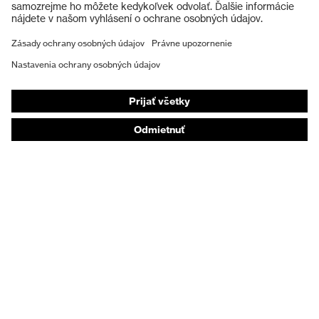
Ochranné rukavice
EN ISO 374-1:2016 + A1:2018, EN
Norma
407:2020, EN 388:2016 +
Ochranná obuv
A1:2018, EN ISO 21420:2020
Individuálne OOP
Dĺžka rukavíc
27
Respirátory na ochranu dýchacích orgánov
Ochrana sluchu
Ochranné odevy a pracovné oblečenie
Poradenstvo týkajúce sa výrobkov
Od hlavy po päty: uvex Safety Expert System
Ochrana rúk: nástroj uvex Chemical Expert System
Ochrana dýchacích orgánov: nástroj uvex
Respiratory Expert System
Ochrana očí: Konfigurátor ochranných okuliarov
Technológie