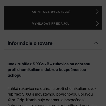
KÚPIŤ CEZ UVEX (B2B)
VYHĽADAŤ PREDAJCU
Informácie o tovare
uvex rubiflex S XG27B – rukavica na ochranu
proti chemikáliám s dobrou bezpečnosťou
úchopu
Ľahká rukavica na ochranu proti chemikáliám uvex
rubiflex S XG s inovatívnou povrchovou úpravou
Xtra-Grip. Kombinuje ochranu a bezpečnosť
úchopu s vynikajúcou mierou pohodlia pri nosení a