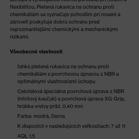
flexibilitou. Pletená rukavica na ochranu proti
chemikáliám sa vyznačuje pohodlím pri nosení a
zároveň poskytuje dobrú ochranu pred
najrozmanitejšími chemickými a mechanickými
rizikami.
Všeobecné vlastnosti
ľahká pletená rukavica na ochranu proti
chemikáliám s povrchovou úpravou z NBR a
optimálnymi vlastnosťami úchopu
Celotelová špeciálna povrchová úprava z NBR
(nitrilový kaučuk) a povrchová úprava XG-Grip,
hrúbka vrstvy pribl. 0,40 mm
Farba: modrá, čierna
K dispozícii v nasledujúcich veľkostiach: 7 až 11
AQL 1,5