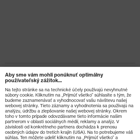
Ochrana pred
tepelnými
Ochrana pred kontaktným teplom
rizikami
Pečať kvality
Made in Germany
uvex
Technológia
3D ErgoFlex Technology,
uvex
Technológia Xtra Grip
Opätovné
Na viac použití (R)
použitie
Certifikáty
STANDARD 100 by OEKO-TEX®
Výrobky
Hrúbka
Ochranné okuliare
povrchovej
0.40
úpravy
Ochranné prilby