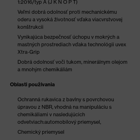
1:2016/typ A (J K N O P T)
Veľmi dobrá odolnosť proti mechanickému
oderu a vysoká životnosť vďaka viacvrstvovej
konštrukcii
Vynikajúca bezpečnosť úchopu v mokrých a
mastných prostrediach vďaka technológii uvex
Xtra-Grip
Dobrá odolnosť voči tukom, minerálnym olejom
a mnohým chemikáliám
Oblasti používania
Ochranná rukavica z bavlny s povrchovou
úpravou z NBR, vhodná na manipuláciu s
chemikáliami v nasledujúcich
odvetviach:automobilový priemysel,
Chemický priemysel