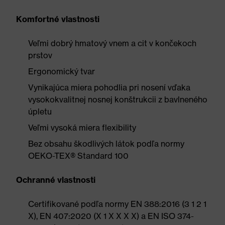
Komfortné vlastnosti
Veľmi dobrý hmatový vnem a cit v končekoch
prstov
Ergonomický tvar
Vynikajúca miera pohodlia pri nosení vďaka
vysokokvalitnej nosnej konštrukcii z bavlneného
úpletu
Veľmi vysoká miera flexibility
Bez obsahu škodlivých látok podľa normy
OEKO-TEX® Standard 100
Ochranné vlastnosti
Certifikované podľa normy EN 388:2016 (3 1 2 1
X), EN 407:2020 (X 1 X X X X) a EN ISO 374-