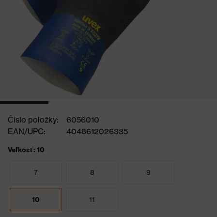
Číslo položky:
6056010
EAN/UPC:
4048612026335
Veľkosť: 10
7
8
9
10
11