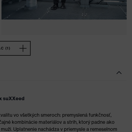
C (1)
vex suXXeed
valitu vo všetkých smeroch: premyslená funkčnosť,
čajné kombinácie materiálov a strih, ktorý padne ako
ko muži. Uplatnenie nachádza v priemysle a remeselnom