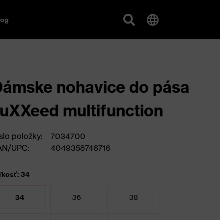
log
ámske nohavice do pása
uXXeed multifunction
slo položky:
7034700
AN/UPC:
4049358746716
ľkosť: 34
34
36
38