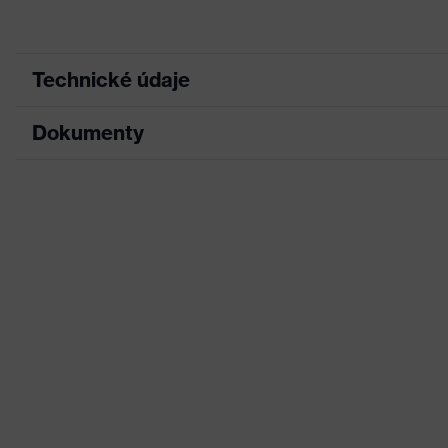
Technické údaje
Dokumenty
Marketingová farba
Grafitová
Hľadaná farba (filter)
Čierna
List technických údajov
Elastické zóny, Veľa vr
Úprava
Reflexné dizajnové prv
Vyhlásenie o zhode CE
Označenie skupiny
Portál na prevzatie vyhlásení o zhode CE
uvex suXXeed multifun
výrobkov
Vhodnosť do
pracovného
Suché, zaprášené, výb
prostredia
Plošná hmotnosť –