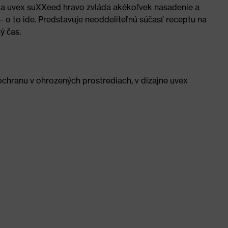
kcia uvex suXXeed hravo zvláda akékoľvek nasadenie a
– o to ide. Predstavuje neoddeliteľnú súčasť receptu na
ý čas.
ochranu v ohrozených prostrediach, v dizajne uvex