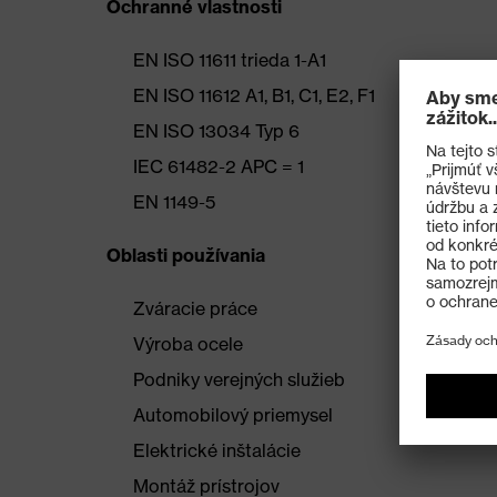
Ochranné vlastnosti
EN ISO 11611 trieda 1-A1
EN ISO 11612 A1, B1, C1, E2, F1
EN ISO 13034 Typ 6
IEC 61482-2 APC = 1
EN 1149-5
Oblasti používania
Zváracie práce
Výroba ocele
Podniky verejných služieb
Automobilový priemysel
Elektrické inštalácie
Montáž prístrojov