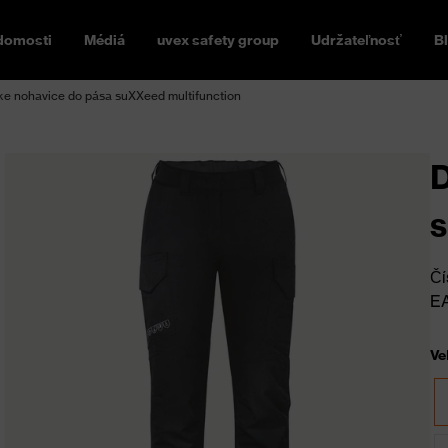
domosti
Médiá
uvex safety group
Udržateľnosť
B
e nohavice do pása suXXeed multifunction
D
s
Čí
E
Ve