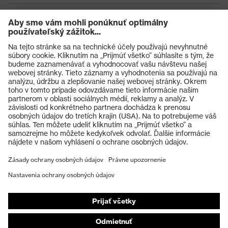
Výrobky
Ochranné okuliare
Ochranné prilby
Ochranné rukavice
Ochranná obuv
Individuálne OOP
Respirátory na ochranu dýchacích orgánov
Ochrana sluchu
Ochranné odevy a pracovné oblečenie