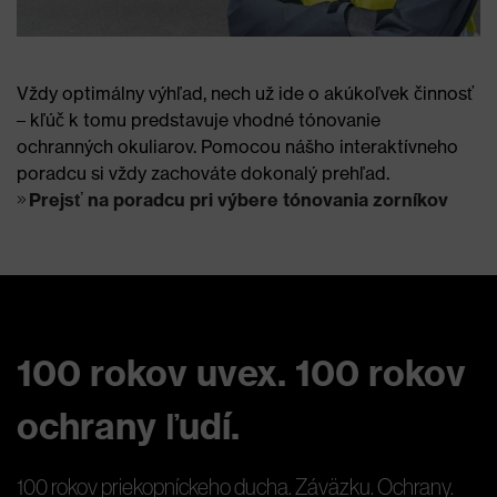
Vždy optimálny výhľad, nech už ide o akúkoľvek činnosť
– kľúč k tomu predstavuje vhodné tónovanie
ochranných okuliarov. Pomocou nášho interaktívneho
poradcu si vždy zachováte dokonalý prehľad.
Prejsť na poradcu pri výbere tónovania zorníkov
100 rokov uvex. 100 rokov
ochrany ľudí.
100 rokov priekopníckeho ducha. Záväzku. Ochrany.