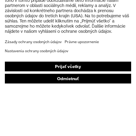
Ochranné okuliare
Ochranné prilby
Ochranné rukavice
Ochranná obuv
Individuálne OOP
Respirátory na ochranu dýchacích orgánov
Ochrana sluchu
Ochranné odevy a pracovné oblečenie
Poradenstvo týkajúce sa výrobkov
Od hlavy po päty: uvex Safety Expert System
Ochrana rúk: nástroj uvex Chemical Expert System
Ochrana dýchacích orgánov: nástroj uvex
Respiratory Expert System