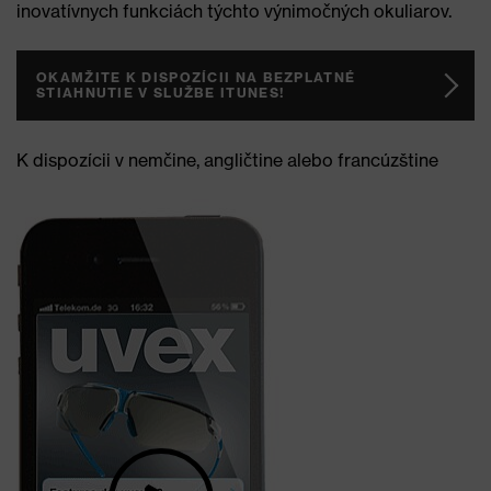
inovatívnych funkciách týchto výnimočných okuliarov.
OKAMŽITE K DISPOZÍCII NA BEZPLATNÉ
STIAHNUTIE V SLUŽBE ITUNES!
K dispozícii v nemčine, angličtine alebo francúzštine