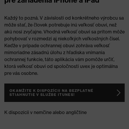
pre zariadenia iPhone a iPad
Každý to pozná. V závislosti od konkrétneho výrobcu sa
môže stať, že človek potrebuje inú veľkosť obuvi, než
akú nosí zvyčajne. Vhodná veľkosť obuvi sa pritom môže
pohybovať v rozmedzí aj niekoľkých veľkostných čísel.
Keďže v prípade ochrannej obuvi zohráva veľkosť
mimoriadne zásadnú úlohu z hľadiska vnímania
ochrannej funkcie, táto aplikácia vám pomôže určiť,
ktorá veľkosť obuvi od spoločnosti uvex je optimálna
pre vás osobne.
OKAMŽITE K DISPOZÍCII NA BEZPLATNÉ
STIAHNUTIE V SLUŽBE ITUNES!
K dispozícii v nemčine alebo angličtine