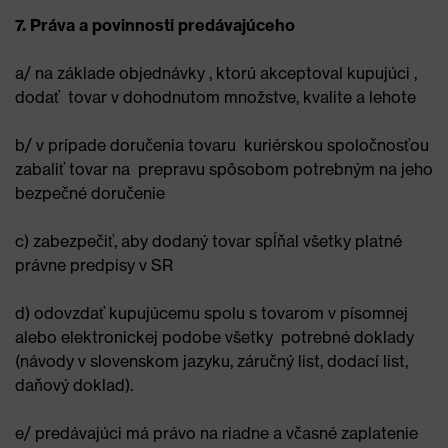
7. Práva a povinnosti predávajúceho
a/ na základe objednávky , ktorú akceptoval kupujúci ,
dodať tovar v dohodnutom množstve, kvalite a lehote
b/ v prípade doručenia tovaru kuriérskou spoločnosťou
zabaliť tovar na prepravu spôsobom potrebným na jeho
bezpečné doručenie
c) zabezpečiť, aby dodaný tovar spĺňal všetky platné
právne predpisy v SR
d) odovzdať kupujúcemu spolu s tovarom v písomnej
alebo elektronickej podobe všetky potrebné doklady
(návody v slovenskom jazyku, záručný list, dodací list,
daňový doklad).
e/ predávajúci má právo na riadne a včasné zaplatenie