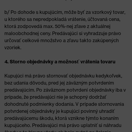
b/ Po dohode s kupujúcim, môže byť za vzorkový tovar,
u ktorého sa nepredpokladá vrátenie, účtovaná cena,
ktorá zodpovedá max. 50%-nej zľave z aktuálnej
maloobchodnej ceny. Predávajúci si vyhradzuje právo
určovať celkové množstvo a zľavu takto zakúpených
vzoriek.
4. Storno objednávky a možnosť vrátenia tovaru
Kupujúci má právo stornovať objednávku kedykoľvek,
bez udania dôvodu, pred jej záväzným potvrdením
predávajúcim. Po záväznom potvrdení objednávky iba v
prípade, že predávajúci nie je schopný dodržať
dohodnuté podmienky dodania. V prípade stornovania
potvrdenej objednávky je kupujúci povinný uhradiť
predávajúcemu škodu, ktorá vznikne týmto konaním
kupujúceho. Predávajúci má právo uplatniť si náhradu