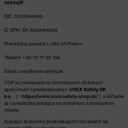
10034/P
DIČ: 2020194693
IČ DPH: SK 2020194693
Prevádzka:
Jesenná 1, 080 05 Prešov
Telefón: +421 51 77 32 138
Email: uvex@uvex-safety.sk
VOP sú zverejnené na internetových stránkach
spoločnosti ( predávajúceho )
UVEX Safety SK
k.s.
(
https://www.uvex-safety-shop.sk/
) a súčasne
aj v prevádzke predajcu na viditeľnom a dostupnom
mieste.
Kupujúci je povinný pred nákupom oboznámiť sa