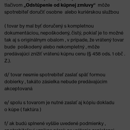
tlačivom
„Odstúpenie od kúpnej zmluvy“
môže
spotrebiteľ doručiť osobne alebo kuriérskou službou
( tovar by mal byť doručený s kompletnou
dokumentáciou, nepoškodený, čistý, pokiaľ je to možné
tak aj s originálnym obalom , v prípade, že vrátený tovar
bude poškodený alebo nekompletný , môže
predávajúci znížiť vrátenú kúpnu cenu (§ 458 ods. 1 obč .
Z.).
d/ tovar nesmie spotrebiteľ zaslať späť formou
dobierky , takáto zásielka nebude predávajúcim
akceptovaná
e/ spolu s tovarom je nutné zaslať aj kópiu dokladu
o kúpe ( faktúra )
f/ ak budú splnené vyššie uvedené podmienky ,