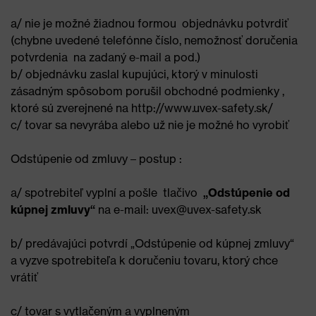
a/ nie je možné žiadnou formou objednávku potvrdiť
(chybne uvedené telefónne číslo, nemožnosť doručenia
potvrdenia na zadaný e-mail a pod.)
b/ objednávku zaslal kupujúci, ktorý v minulosti
zásadným spôsobom porušil obchodné podmienky ,
ktoré sú zverejnené na http://www.uvex-safety.sk/
c/ tovar sa nevyrába alebo už nie je možné ho vyrobiť
Odstúpenie od zmluvy – postup :
a/ spotrebiteľ vyplní a pošle tlačivo
„Odstúpenie od
kúpnej zmluvy“
na e-mail: uvex@uvex-safety.sk
b/ predávajúci potvrdí „Odstúpenie od kúpnej zmluvy“
a vyzve spotrebiteľa k doručeniu tovaru, ktorý chce
vrátiť
c/ tovar s vytlačeným a vyplneným