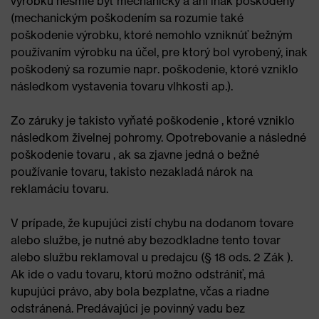
výrobku nesmie byť mechanicky a ani inak poškodený
(mechanickým poškodením sa rozumie také
poškodenie výrobku, ktoré nemohlo vzniknúť bežným
používaním výrobku na účel, pre ktorý bol vyrobený, inak
poškodený sa rozumie napr. poškodenie, ktoré vzniklo
následkom vystavenia tovaru vlhkosti ap.).
Zo záruky je takisto vyňaté poškodenie , ktoré vzniklo
následkom živelnej pohromy. Opotrebovanie a následné
poškodenie tovaru , ak sa zjavne jedná o bežné
používanie tovaru, takisto nezakladá nárok na
reklamáciu tovaru.
V prípade, že kupujúci zistí chybu na dodanom tovare
alebo službe, je nutné aby bezodkladne tento tovar
alebo službu reklamoval u predajcu (§ 18 ods. 2 Zák ).
Ak ide o vadu tovaru, ktorú možno odstrániť, má
kupujúci právo, aby bola bezplatne, včas a riadne
odstránená. Predávajúci je povinný vadu bez