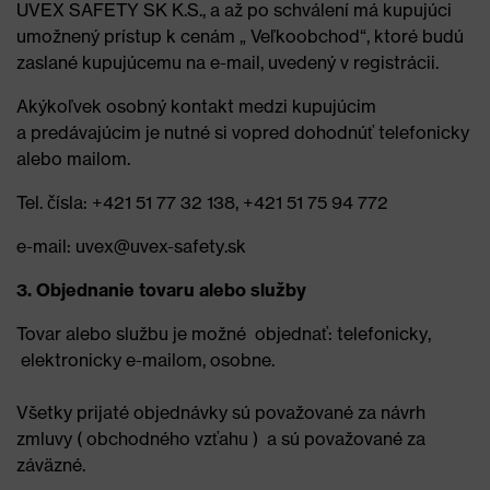
UVEX SAFETY SK K.S., a až po schválení má kupujúci
umožnený prístup k cenám „ Veľkoobchod“, ktoré budú
zaslané kupujúcemu na e-mail, uvedený v registrácii.
Akýkoľvek osobný kontakt medzi kupujúcim
a predávajúcim je nutné si vopred dohodnúť telefonicky
alebo mailom.
Tel. čísla: +421 51 77 32 138, +421 51 75 94 772
e-mail: uvex@uvex-safety.sk
3. Objednanie tovaru alebo služby
Tovar alebo službu je možné objednať: telefonicky,
elektronicky e-mailom, osobne.
Všetky prijaté objednávky sú považované za návrh
zmluvy ( obchodného vzťahu ) a sú považované za
záväzné.