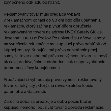
zbytočného odkladu odstrániť.
Reklamovaný tovar musí predajca vybaviť
v reklamačnom konaní do 30 dní odo dňa uplatnenia
reklamácie, ktorý začína plynúť dňom doručenia
reklamovaného tovaru na adresu UVEX Safety SK k.s.,
Jesenná 1, 080 05 Prešov. Po uplynutí 30 dňovej lehoty
na vyriešenie reklamácie ma kupujúci právo odstúpiť od
kúpnej zmluvy. Kupujúci má právo na vrátenie plnej
sumy za tovar alebo má právo na výmenu tovaru za nový
ak sa s predávajúcim nedohodne inak ( napr. vyplatenie
primeranej zľavy kupujúcemu ) .
Predávajúci si vyhradzuje právo vymeniť reklamovaný
tovar za taký istý , ktorý má rovnaké alebo lepšie
parametre a vlastnosti.
Záručná doba sa predlžuje o dobu počas ktorej
kupujúci nemohol používať tovar z dôvodu reklamácie.