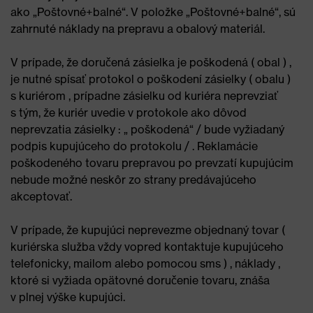
ako „Poštovné+balné“. V položke „Poštovné+balné“, sú
zahrnuté náklady na prepravu a obalový materiál.
V prípade, že doručená zásielka je poškodená ( obal ) ,
je nutné spísať protokol o poškodení zásielky ( obalu )
s kuriérom , prípadne zásielku od kuriéra neprevziať
s tým, že kuriér uvedie v protokole ako dôvod
neprevzatia zásielky : „ poškodená“ / bude vyžiadaný
podpis kupujúceho do protokolu / . Reklamácie
poškodeného tovaru prepravou po prevzatí kupujúcim
nebude možné neskôr zo strany predávajúceho
akceptovať.
V prípade, že kupujúci neprevezme objednaný tovar (
kuriérska služba vždy vopred kontaktuje kupujúceho
telefonicky, mailom alebo pomocou sms ) , náklady ,
ktoré si vyžiada opätovné doručenie tovaru, znáša
v plnej výške kupujúci.