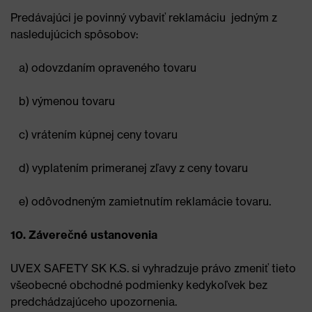
Predávajúci je povinný vybaviť reklamáciu jedným z
nasledujúcich spôsobov:
a) odovzdaním opraveného tovaru
b) výmenou tovaru
c) vrátením kúpnej ceny tovaru
d) vyplatením primeranej zľavy z ceny tovaru
e) odôvodneným zamietnutím reklamácie tovaru.
10. Záverečné ustanovenia
UVEX SAFETY SK K.S. si vyhradzuje právo zmeniť tieto
všeobecné obchodné podmienky kedykoľvek bez
predchádzajúceho upozornenia.