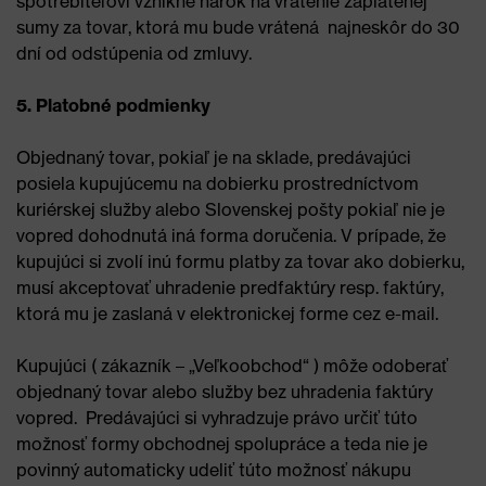
spotrebiteľovi vznikne nárok na vrátenie zaplatenej
sumy za tovar, ktorá mu bude vrátená najneskôr do 30
dní od odstúpenia od zmluvy.
5. Platobné podmienky
Objednaný tovar, pokiaľ je na sklade, predávajúci
posiela kupujúcemu na dobierku prostredníctvom
kuriérskej služby alebo Slovenskej pošty pokiaľ nie je
vopred dohodnutá iná forma doručenia. V prípade, že
kupujúci si zvolí inú formu platby za tovar ako dobierku,
musí akceptovať uhradenie predfaktúry resp. faktúry,
ktorá mu je zaslaná v elektronickej forme cez e-mail.
Kupujúci ( zákazník – „Veľkoobchod“ ) môže odoberať
objednaný tovar alebo služby bez uhradenia faktúry
vopred. Predávajúci si vyhradzuje právo určiť túto
možnosť formy obchodnej spolupráce a teda nie je
povinný automaticky udeliť túto možnosť nákupu