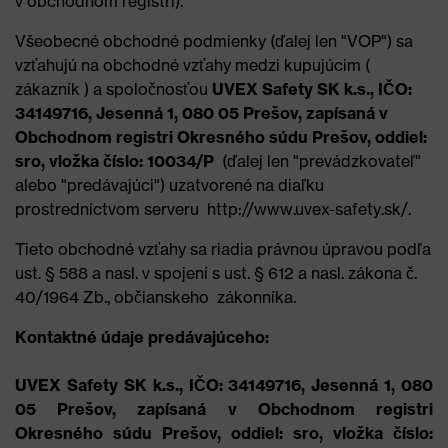
v obchodnom registri).
Všeobecné obchodné podmienky (ďalej len "VOP") sa
vzťahujú na obchodné vzťahy medzi kupujúcim (
zákazník ) a spoločnosťou
UVEX Safety SK k.s., IČO:
34149716, Jesenná 1, 080 05 Prešov, zapísaná v
Obchodnom registri Okresného súdu Prešov, oddiel:
sro, vložka číslo: 10034/P
(ďalej len "prevádzkovateľ"
alebo "predávajúci") uzatvorené na diaľku
prostredníctvom serveru http://www.uvex-safety.sk/.
Tieto obchodné vzťahy sa riadia právnou úpravou podľa
ust. § 588 a nasl. v spojení s ust. § 612 a nasl. zákona č.
40/1964 Zb., občianskeho zákonníka.
Kontaktné údaje predávajúceho:
UVEX Safety SK k.s., IČO: 34149716, Jesenná 1, 080
05 Prešov, zapísaná v Obchodnom registri
Okresného súdu Prešov, oddiel: sro, vložka číslo: