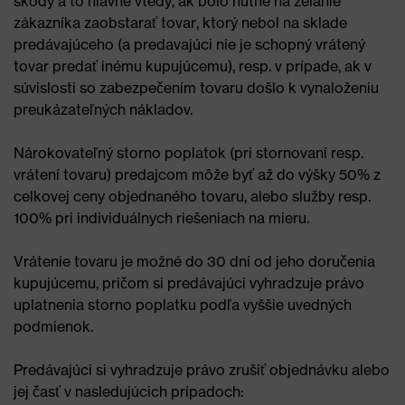
škody a to hlavne vtedy, ak bolo nutné na želanie
zákazníka zaobstarať tovar, ktorý nebol na sklade
predávajúceho (a predavajúci nie je schopný vrátený
tovar predať inému kupujúcemu), resp. v prípade, ak v
súvislosti so zabezpečením tovaru došlo k vynaloženiu
preukázateľných nákladov.
Nárokovateľný storno poplatok (pri stornovaní resp.
vrátení tovaru) predajcom môže byť až do výšky 50% z
celkovej ceny objednaného tovaru, alebo služby resp.
100% pri individuálnych riešeniach na mieru.
Vrátenie tovaru je možné do 30 dní od jeho doručenia
kupujúcemu, pričom si predávajúci vyhradzuje právo
uplatnenia storno poplatku podľa vyššie uvedných
podmienok.
Predávajúci si vyhradzuje právo zrušiť objednávku alebo
jej časť v nasledujúcich prípadoch: