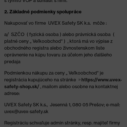
s týmito VOP a súhlasiť s nimi.
2. Základné podmienky spolupráce
Nakupovať vo firme UVEX Safety SK k.s. môže :
a/ SZČO ( fyzická osoba ) alebo právnická osoba (
platné ceny „ Veľkoobchod“ ) , ktorá má vo výpise z
obchodného registra alebo živnostenskom liste
oprávnenie na kúpu tovaru za účelom jeho ďalšieho
predaja
Podmienkou nákupu za ceny „ Veľkoobchod“ je
registrácia kupujúceho na stránke
https://www.uvex-
safety-shop.sk/
, mailom alebo osobne na kontaktnej
adrese:
UVEX Safety SK k.s., Jesenná 1, 080 05 Prešov; e-mail:
uvex@uvex-safety.sk
Registráciu schvaľuje admin stránky, resp. majiteľ firmy