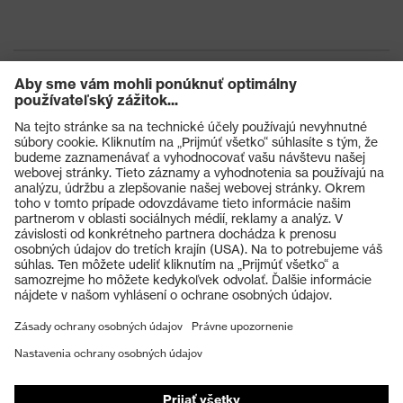
Výrobky
Ochranné okuliare
Ochranné prilby
Ochranné rukavice
Ochranná obuv
Individuálne OOP
Respirátory na ochranu dýchacích orgánov
Ochrana sluchu