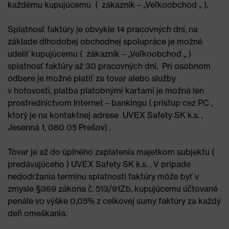
každému kupujúcemu ( zákazník – „Veľkoobchod „ ).
Splatnosť faktúry je obvykle 14 pracovných dní, na
základe dlhodobej obchodnej spolupráce je možné
udeliť kupujúcemu ( zákazník – „Veľkoobchod „ )
splatnosť faktúry až 30 pracovných dní. Pri osobnom
odbere je možné platiť za tovar alebo služby
v hotovosti, platba platobnými kartami je možná len
prostredníctvom Internet – bankingu ( prístup cez PC ,
ktorý je na kontaktnej adrese UVEX Safety SK k.s. ,
Jesenná 1, 080 05 Prešov) .
Tovar je až do úplného zaplatenia majetkom subjektu (
predávajúceho ) UVEX Safety SK k.s. . V prípade
nedodržania termínu splatnosti faktúry môže byť v
zmysle §369 zákona č. 513/91Zb. kupujúcemu účtované
penále vo výške 0,05% z celkovej sumy faktúry za každý
deň omeškania.