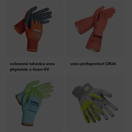
ochranná rukavica uvex
uvex profaprotect CN34
phynomic x-foam HV