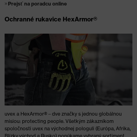
Prejsť na poradcu online
Ochranné rukavice HexArmor®
uvex a HexArmor® – dve značky s jednou globálnou
misiou: protecting people. Všetkým zákazníkom
spoločnosti uvex na východnej pologuli (Európa, Afrika,
Blízky východ a Rusko) ponúkame vybraný sortiment