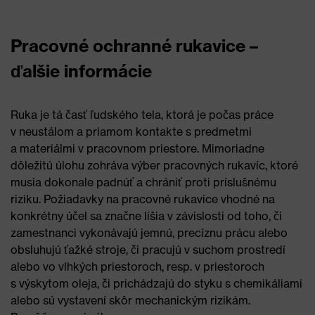
Pracovné ochranné rukavice –
ďalšie informácie
Ruka je tá časť ľudského tela, ktorá je počas práce
v neustálom a priamom kontakte s predmetmi
a materiálmi v pracovnom priestore. Mimoriadne
dôležitú úlohu zohráva výber pracovných rukavíc, ktoré
musia dokonale padnúť a chrániť proti príslušnému
riziku. Požiadavky na pracovné rukavice vhodné na
konkrétny účel sa značne líšia v závislosti od toho, či
zamestnanci vykonávajú jemnú, precíznu prácu alebo
obsluhujú ťažké stroje, či pracujú v suchom prostredí
alebo vo vlhkých priestoroch, resp. v priestoroch
s výskytom oleja, či prichádzajú do styku s chemikáliami
alebo sú vystavení skôr mechanickým rizikám.