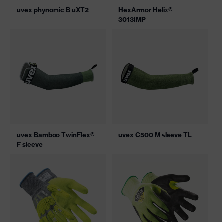
uvex phynomic B uXT2
HexArmor Helix®
3013IMP
uvex Bamboo TwinFlex®
uvex C500 M sleeve TL
F sleeve