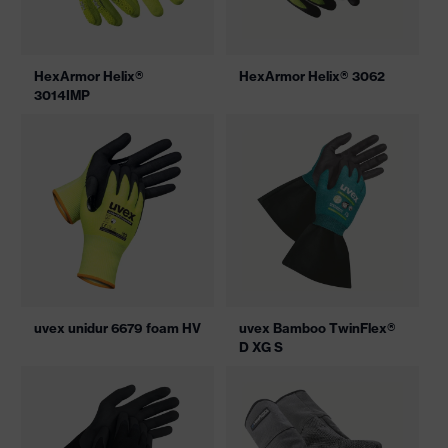
HexArmor Helix®
HexArmor Helix® 3062
3014IMP
uvex unidur 6679 foam HV
uvex Bamboo TwinFlex®
D XG S