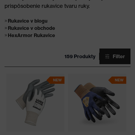
prispôsobenie rukavice tvaru ruky.
Rukavice v blogu
Rukavice v obchode
HexArmor Rukavice
159 Produkty
Filter
NEW
NEW