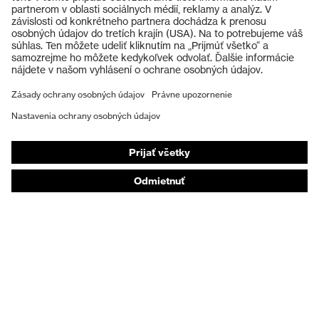
Ochranné okuliare
Ochranné prilby
Ochranné rukavice
Ochranná obuv
Individuálne OOP
Respirátory na ochranu dýchacích orgánov
Ochrana sluchu
Ochranné odevy a pracovné oblečenie
Poradenstvo týkajúce sa výrobkov
Od hlavy po päty: uvex Safety Expert System
Ochrana rúk: nástroj uvex Chemical Expert System
Ochrana dýchacích orgánov: nástroj uvex
Respiratory Expert System