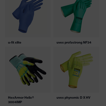
u-fit xlite
uvex profastrong NF34
HexArmor Helix®
uvex phynomic D X HV
3004IMP