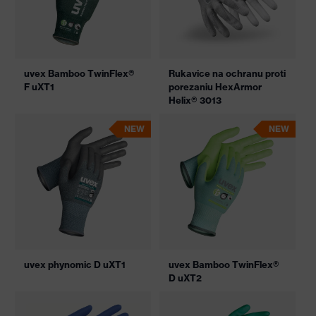
uvex Bamboo TwinFlex®
Rukavice na ochranu proti
F uXT1
porezaniu HexArmor
Helix® 3013
NEW
NEW
uvex phynomic D uXT1
uvex Bamboo TwinFlex®
D uXT2