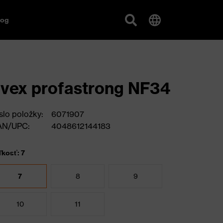
log
vex profastrong NF34
slo položky:
6071907
AN/UPC:
4048612144183
ľkosť: 7
7
8
9
10
11