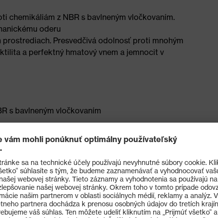
roti chemikáliám z NBR s bavlneným vločkovaním.
chanickému oderu
 prostrediach. Presvedčivá odolnosť proti mnohým
ktilita a perfektný hmatový vnem a jemnocit v
BR s bavlneným vločkovaním