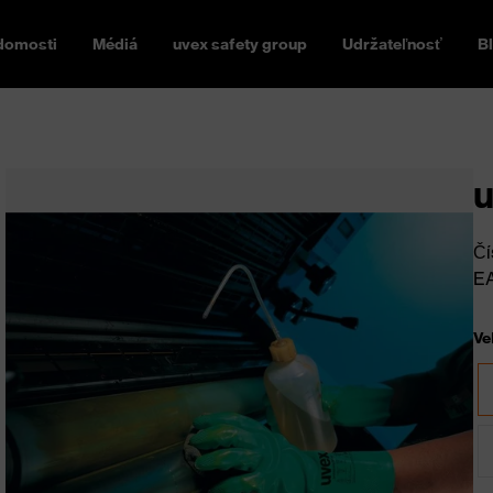
domosti
Médiá
uvex safety group
Udržateľnosť
B
u
Čí
E
Ve