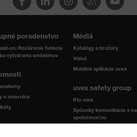
vinami
upné poradenstvo
Médiá
018, EN ISO 374-5:2016, ISO 18889:2019, EN 388:2016 +
add-on: Rozšírenie funkcie
Katalógy a brožúry
20
žba vytvárania emblémov
Videá
Mobilné aplikácie uvex
omosti
 academy
uvex safety group
 a smernice
Kto sme
ikáty
Spôsoby komunikácie s n
spoločnosťou
Kontakt