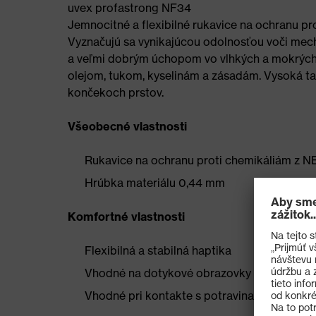
uvex profastrong NF34
Jemnocitné a flexibilné rukavice na ochranu p
Vyznačujú sa vynikajúcou odolnosťou voči me
a veľmi dobrým úchopom vo vlhkých a mokrých
olejom, tukom, kyselinám a zásadám. Vysoká ta
končekoch prstov.
Všeobecné vlastnosti
Rukavice na ochranu proti chemikáliám z N
Hrúbka materiálu 0,44 mm
Komfortné vlastnosti
Flexibilná a stabilná haptika
Vhodné na dotykové obrazovky
Vhodné pri kontakte s potravinami