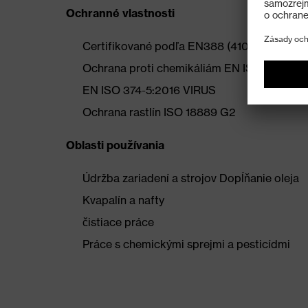
Ochranné vlastnosti
Certifikované podľa EN388 (4101X)
Ochrana proti chemikáliám EN ISO 374-1/t
EN ISO 374-5:2016 VIRUS
Ochrana rastlín ISO 18889 G2
Oblasti používania
Údržba zariadení a strojov Dopĺňanie oleja
Kvapalín a nafty
čistiace práce
Práce s chemickými sprejmi a pesticídmi