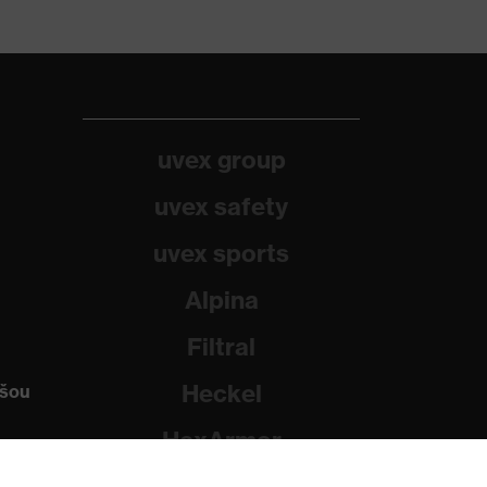
uvex group
uvex safety
uvex sports
Alpina
Filtral
Heckel
ašou
HexArmor