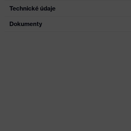
Technické údaje
Dokumenty
Vyhotovenie
S manžetou
Povrchová úprava
NBR
List technických údajov
Plocha povrchovej
Celoplošná povrchová úpr
úpravy
Vyhlásenie o zhode CE
Označenie skupiny
Portál na prevzatie vyhlásení o zhode CE
uvex profastrong
výrobkov
Hľadaná farba
Zelená
(filter)
Pohlavie
Unisex
Vrchný materiál
Bavlnené velúrovanie