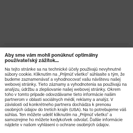
Výrobky
Ochranné okuliare
Ochranné prilby
Ochranné rukavice
Ochranná obuv