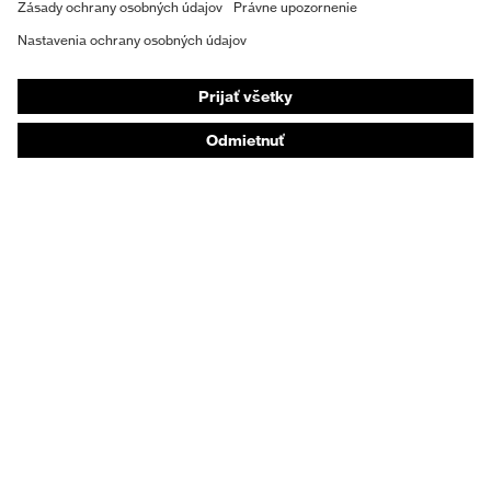
Individuálne OOP
Respirátory na ochranu dýchacích orgánov
Ochrana sluchu
Ochranné odevy a pracovné oblečenie
Poradenstvo týkajúce sa výrobkov
Od hlavy po päty: uvex Safety Expert System
Ochrana rúk: nástroj uvex Chemical Expert System
Ochrana dýchacích orgánov: nástroj uvex
Respiratory Expert System
Ochrana očí: Konfigurátor ochranných okuliarov
Technológie
Ocenenia