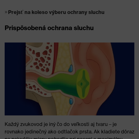
Prejsť na koleso výberu ochrany sluchu
Prispôsobená ochrana sluchu
Každý zvukovod je iný čo do veľkosti aj tvaru – je
rovnako jedinečný ako odtlačok prsta. Ak kladiete dôraz
na najvyššiu mieru pohodlia pri nosení a maximálnu