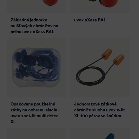
Základná jednotka
uvex aXess RAL
mušľových chráničov na
prilbu uvex aXess RAL
Opakovane použiteľné
Jednorazové zátkové
zátky na ochranu sluchu
chrániče sluchu uvex x-fit
uvex xact-fit multi detec
XL 100 párov so šnúrkou
XL