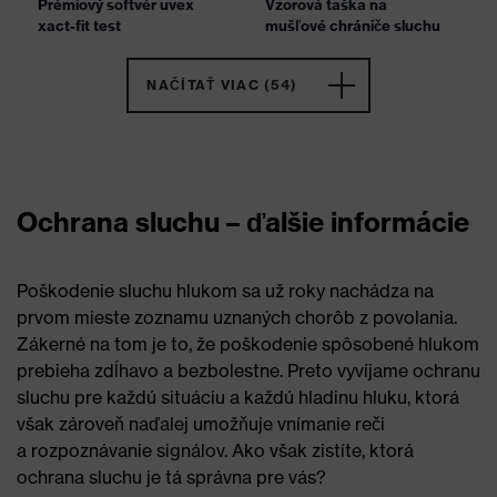
Prémiový softvér uvex
Vzorová taška na
xact-fit test
mušľové chrániče sluchu
NAČÍTAŤ VIAC (54)
Ochrana sluchu – ďalšie informácie
Poškodenie sluchu hlukom sa už roky nachádza na
prvom mieste zoznamu uznaných chorôb z povolania.
Zákerné na tom je to, že poškodenie spôsobené hlukom
prebieha zdĺhavo a bezbolestne. Preto vyvíjame ochranu
sluchu pre každú situáciu a každú hladinu hluku, ktorá
však zároveň naďalej umožňuje vnímanie reči
a rozpoznávanie signálov. Ako však zistíte, ktorá
ochrana sluchu je tá správna pre vás?