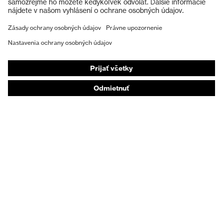
Ochranná obuv
Technológia
Technológia povrchovej úpravy
uvex
uvex supravision
Individuálne OOP
Respirátory na ochranu dýchacích orgánov
Ochrana sluchu
Ochranné odevy a pracovné oblečenie
Poradenstvo týkajúce sa výrobkov
Od hlavy po päty: uvex Safety Expert System
Ochrana rúk: nástroj uvex Chemical Expert System
Ochrana dýchacích orgánov: nástroj uvex
Respiratory Expert System
Ochrana očí: Konfigurátor ochranných okuliarov
Technológie