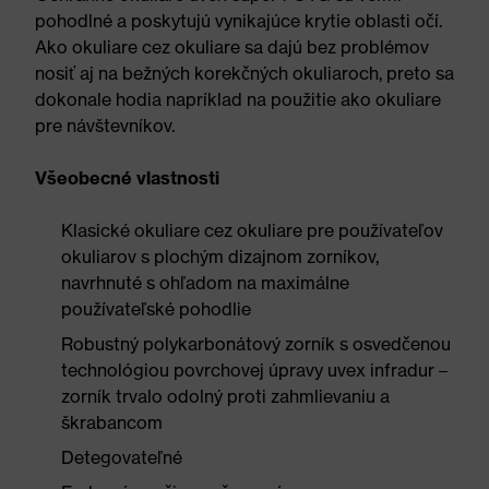
pohodlné a poskytujú vynikajúce krytie oblasti očí.
Ako okuliare cez okuliare sa dajú bez problémov
nosiť aj na bežných korekčných okuliaroch, preto sa
dokonale hodia napríklad na použitie ako okuliare
pre návštevníkov.
Všeobecné vlastnosti
Klasické okuliare cez okuliare pre používateľov
okuliarov s plochým dizajnom zorníkov,
navrhnuté s ohľadom na maximálne
používateľské pohodlie
Robustný polykarbonátový zorník s osvedčenou
technológiou povrchovej úpravy uvex infradur –
zorník trvalo odolný proti zahmlievaniu a
škrabancom
Detegovateľné