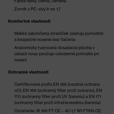
Farba rámu: čierna, červená
Zorník z PC: sivý Ir-ex 1,7
Komfortné vlastnosti
Mäkké zakončenia straničiek zaisťujú pohodlné
a bezpečné nosenie bez tlačenia
Anatomicky tvarovaná dosadacia plocha v
oblasti nosa zaručuje celodenné pohodlie pri
nosení
Ochranné vlastnosti
Certifikované podľa EN 166 (osobná ochrana
očí), EN 169 (ochranný filter proti zváraniu), EN
170 (ochranný filter proti UV žiareniu) a EN 171
(ochranný filter proti infračervenému žiareniu)
Označenie: W 166 FT CE – 4C-1,7 W1 FTKN CE,