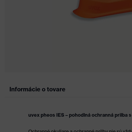
Informácie o tovare
uvex pheos IES – pohodlná ochranná prilba 
Ochranné okuliare a ochranné prilby nie sú vžd