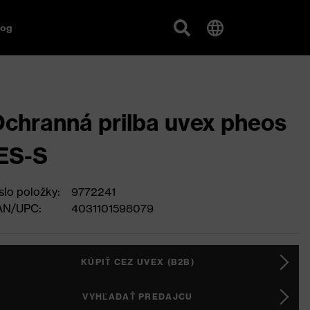
log
chranná prilba uvex pheos
ES-S
slo položky:
9772241
AN/UPC:
4031101598079
KÚPIŤ CEZ UVEX (B2B)
VYHĽADAŤ PREDAJCU