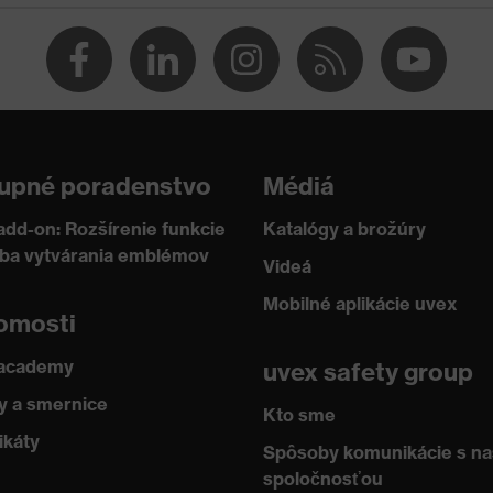
bradu pri sile v rozsahu 150 až 250 N, Odolnosť voči prieniku
dmetov, Zvislé tlmenie nárazov
upné poradenstvo
Médiá
Odolnosť voči chladu do -30 °C
add-on: Rozšírenie funkcie
Katalógy a brožúry
žba vytvárania emblémov
Videá
Mobilné aplikácie uvex
omosti
 academy
uvex safety group
 a smernice
Kto sme
ikáty
Spôsoby komunikácie s n
spoločnosťou