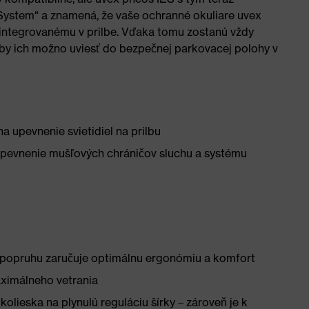
System“ a znamená, že vaše ochranné okuliare uvex
u integrovanému v prilbe. Vďaka tomu zostanú vždy
by ich možno uviesť do bezpečnej parkovacej polohy v
a upevnenie svietidiel na prilbu
pevnenie mušľových chráničov sluchu a systému
popruhu zaručuje optimálnu ergonómiu a komfort
maximálneho vetrania
lieska na plynulú reguláciu šírky – zároveň je k