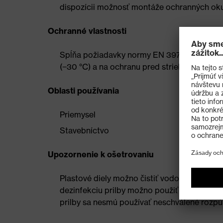
dispozícii možnosť montáže ochranných oku
Ochranné vlastnosti
Spĺňa požiadavky normy EN 397 a dodatočné
(−30 °C) a na ochranu pred striekancami ro
Oblasti používania
Priemysel
Stavebníctvo
Upozornenie k ošetrovaniu
Plastové diely možno čistiť vodou a bežným
dezinfekciu prilby možno použiť bežné kome
prilby sa nesmú používať neschválené rozpú