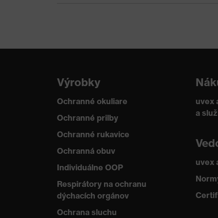
Ochrana pred
Roztavený kov (MM)
chemickými rizikami
Ochrana pred
Rozopnutie popruhu pod 
mechanickými
špicatých a ostrých pre
rizikami
Výrobky
Nák
Ochrana pred
Odolnosť voči plameňu, 
tepelnými rizikami
Ochranné okuliare
uvex 
a slu
Ochranné prilby
Technológia uvex
uvex climazone
Ochranné rukavice
Ved
Ochranná obuv
uvex
Individuálne OOP
Normy
Respirátory na ochranu
Certif
dýchacích orgánov
Ochrana sluchu