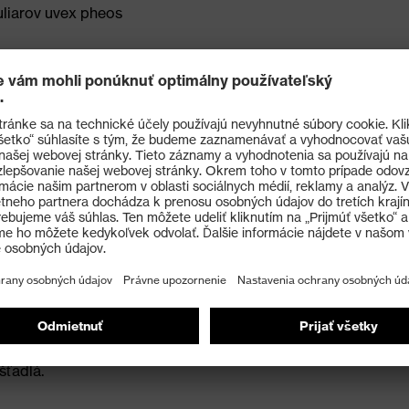
liarov uvex pheos
 požiadavky na použitie pri veľmi nízkych teplotách
ztaveného kovu (MM = „molten metal“)
i komerčne dostupnými čistiacimi prostriedkami. Na
rčne dostupné dezinfekčné prostriedky. Na čistenie
šťadlá.