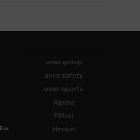
uvex group
uvex safety
uvex sports
Alpina
Filtral
Heckel
ašou