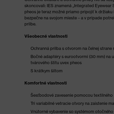
skoncovali: IES znamená „Integrated Eyewear 
pheos je teraz možné priamo pripojiť k držiak
bezpečne na svojom mieste – a v prípade potre
prilbe.
Všeobecné vlastnosti
Ochranná prilba s otvorom na čelnej strane n
Bočné adaptéry s eurootvormi (30 mm) na u
tvárového štítu uvex pheos
S krátkym šiltom
Komfortné vlastnosti
Šesťbodové zavesenie pomocou textilného 
Tri variabilné vetracie otvory na zaistenie 
Vnútorné vybavenie so systémom otočného ko