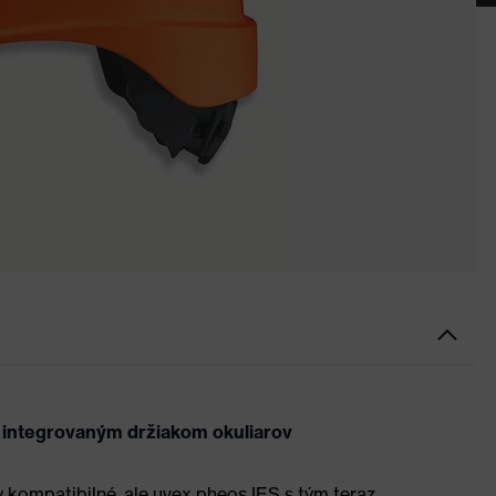
s integrovaným držiakom okuliarov
y kompatibilné, ale uvex pheos IES s tým teraz