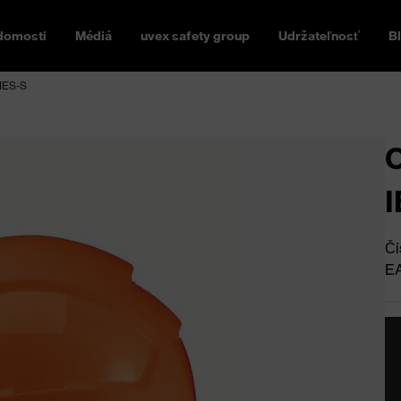
domosti
Médiá
uvex safety group
Udržateľnosť
B
IES-S
O
I
Čí
E