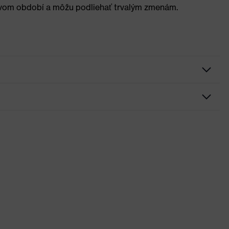
vom období a môžu podliehať trvalým zmenám.
chróm
, Profilovaná podošva, Mäkká výstelka vo vrchnej časti sáry,
háva šmuhy, Uzavretá oblasť päty