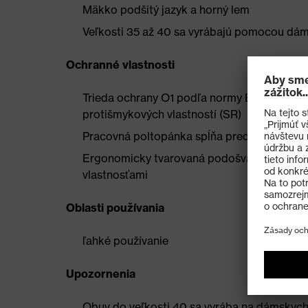
Mäkko podšitý jazyk a horný lem
Veľkosti 35 až 40 sa vyrábajú pomocou dá
Ochranné vlastnosti
Trieda ochrany O1 podľa normy EN ISO 20
protišmykových vlastností (SR)
Pracovná poltopánka spĺňa predpisy ESD 
Ergonomicky tvarovaná podošva z dvojhust
vlastnosťami
Oblasti používania
ľahké používanie
Upozornenia
Obuv do veľkosti 40 sa vyrába na dámskyc