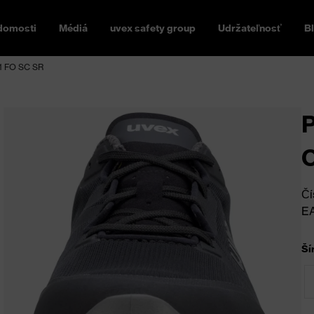
domosti
Médiá
uvex safety group
Udržateľnosť
B
O1 FO SC SR
P
Čí
E
Ší