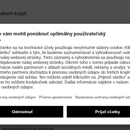
mskych kopýt
347:2022 s dodatočným označením veľmi dobrých
vďaka zvodovému odporu nižšiemu ako 100 megaohmov
otného polyuretánu s veľmi dobrými protišmykovými
h anatomických kopytách