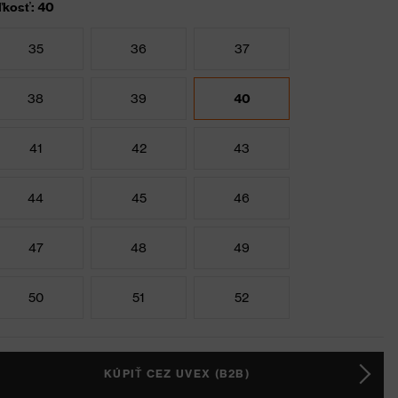
ľkosť: 40
35
36
37
38
39
40
41
42
43
44
45
46
47
48
49
50
51
52
KÚPIŤ CEZ UVEX (B2B)