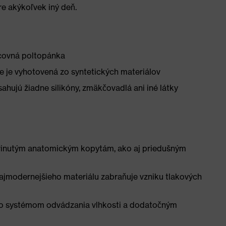
e akýkoľvek iný deň.
acovná poltopánka
 je vyhotovená zo syntetických materiálov
ahujú žiadne silikóny, zmäkčovadlá ani iné látky
inutým anatomickým kopytám, ako aj priedušným
ajmodernejšieho materiálu zabraňuje vzniku tlakových
 so systémom odvádzania vlhkosti a dodatočným