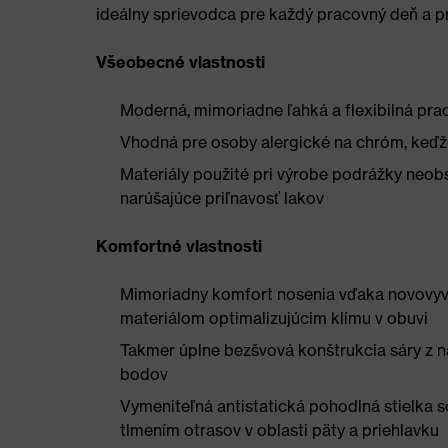
ideálny sprievodca pre každý pracovný deň a pr
Všeobecné vlastnosti
Moderná, mimoriadne ľahká a flexibilná pr
Vhodná pre osoby alergické na chróm, keďže
Materiály použité pri výrobe podrážky neobs
narúšajúce priľnavosť lakov
Komfortné vlastnosti
Mimoriadny komfort nosenia vďaka novovyv
materiálom optimalizujúcim klímu v obuvi
Takmer úplne bezšvová konštrukcia sáry z n
bodov
Vymeniteľná antistatická pohodlná stielka
tlmením otrasov v oblasti päty a priehlavku