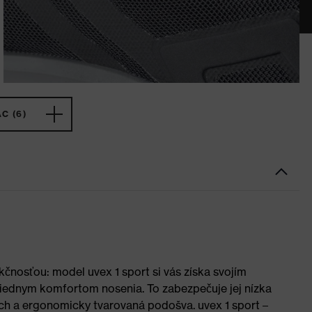
C (6)
čnosťou: model uvex 1 sport si vás získa svojím
iednym komfortom nosenia. To zabezpečuje jej nízka
ech a ergonomicky tvarovaná podošva. uvex 1 sport –