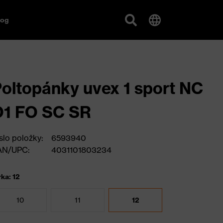
log
oltopánky uvex 1 sport NC
O1 FO SC SR
slo položky:
6593940
AN/UPC:
4031101803234
rka: 12
10
11
12