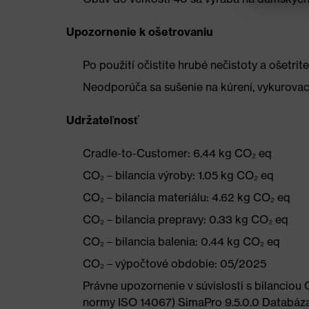
Upozornenie k ošetrovaniu
Po použití očistite hrubé nečistoty a ošet
Neodporúča sa sušenie na kúrení, vykurovac
Udržateľnosť
Cradle-to-Customer: 6.44 kg CO₂ eq
CO₂ – bilancia výroby: 1.05 kg CO₂ eq
CO₂ – bilancia materiálu: 4.62 kg CO₂ eq
CO₂ – bilancia prepravy: 0.33 kg CO₂ eq
CO₂ – bilancia balenia: 0.44 kg CO₂ eq
CO₂ – výpočtové obdobie: 05/2025
Právne upozornenie v súvislosti s bilancio
normy ISO 14067) SimaPro 9.5.0.0 Databáza