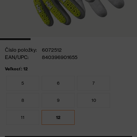
Číslo položky:
6072512
EAN/UPC:
840396901655
Veľkosť: 12
5
6
7
8
9
10
11
12