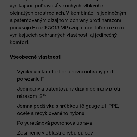
vynikajúcu priľnavosť v suchých, vlhkých a
olejnatých prostrediach. V kombinácii s jedinečným
a patentovaným dizajnom ochrany proti nárazom
ponúkajú Helix® 3013IMP svojim nositeľom okrem
vynikajúcich ochranných vlastností aj jedinečný
komfort.
Všeobecné vlastnosti
Vynikajúci komfort pri úrovni ochrany proti
porezaniu F
Jedinečný a patentovaný dizajn ochrany proti
nárazom i2™
Jemná podšívka s hrúbkou 18 gauge z HPPE,
ocele a recyklovaného nylonu
Polyuretánová povrchová úprava
Zosilnenie v oblasti ohybu palcov