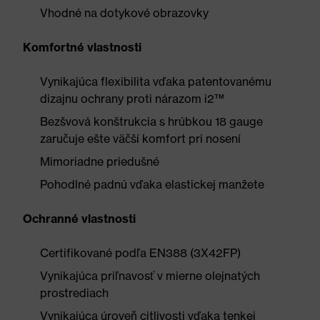
Vhodné na dotykové obrazovky
Komfortné vlastnosti
Vynikajúca flexibilita vďaka patentovanému
dizajnu ochrany proti nárazom i2™
Bezšvová konštrukcia s hrúbkou 18 gauge
zaručuje ešte väčší komfort pri nosení
Mimoriadne priedušné
Pohodlné padnú vďaka elastickej manžete
Ochranné vlastnosti
Certifikované podľa EN388 (3X42FP)
Vynikajúca priľnavosť v mierne olejnatých
prostrediach
Vynikajúca úroveň citlivosti vďaka tenkej