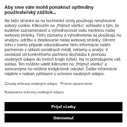
Výrobky
Ochranné okuliare
Ochranné prilby
Ochranné rukavice
Ochranná obuv
Individuálne OOP
Respirátory na ochranu dýchacích orgánov
Ochrana sluchu
Ochranné odevy a pracovné oblečenie