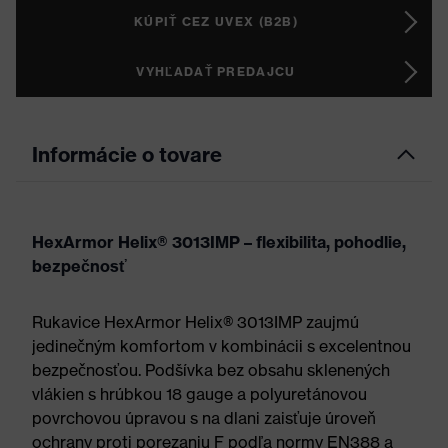
KÚPIŤ CEZ UVEX (B2B)
VYHĽADAŤ PREDAJCU
Informácie o tovare
HexArmor Helix® 3013IMP – flexibilita, pohodlie,
bezpečnosť
Rukavice HexArmor Helix® 3013IMP zaujmú
jedinečným komfortom v kombinácii s excelentnou
bezpečnosťou. Podšívka bez obsahu sklenených
vlákien s hrúbkou 18 gauge a polyuretánovou
povrchovou úpravou s na dlani zaisťuje úroveň
ochrany proti porezaniu F podľa normy EN388 a