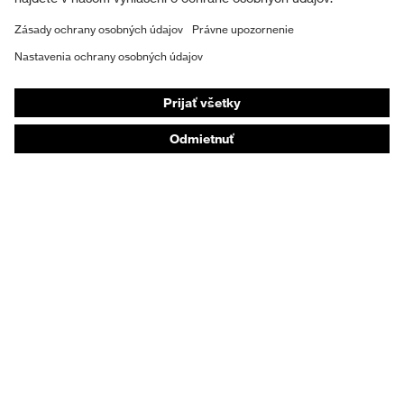
Ochranná obuv
Individuálne OOP
Respirátory na ochranu dýchacích orgánov
Ochrana sluchu
Ochranné odevy a pracovné oblečenie
Poradenstvo týkajúce sa výrobkov
Od hlavy po päty: uvex Safety Expert System
Ochrana rúk: nástroj uvex Chemical Expert System
Ochrana dýchacích orgánov: nástroj uvex
Respiratory Expert System
Ochrana očí: Konfigurátor ochranných okuliarov
Technológie
Ocenenia