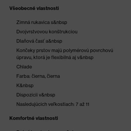
Všeobecné vlastnosti
Zimná rukavica s&nbsp
Dvojvrstvovou konštrukciou
Dlaňová časť a&nbsp
Končeky prstov majú polymérovú povrchovú
úpravu, ktorá je flexibilná aj v&nbsp
Chlade
Farba: čierna, čierna
K&nbsp
Dispozícii v&nbsp
Nasledujúcich veľkostiach: 7 až 11
Komfortné vlastnosti