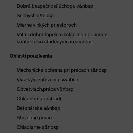
Dobrá bezpečnosť úchopu v&nbsp
Suchých a&nbsp
Mierne vlhkých priestoroch
Veľmi dobrá tepelná izolácia pri priamom
kontakte so studenými predmetmi
Oblasti používania
Mechanická ochrana pri prácach s&nbsp
Vysokým zaťažením v&nbsp
Odvetviach:práca v&nbsp
Chladnom prostredí
Betonárske a&nbsp
Stavebné práce
Chladiarne a&nbsp