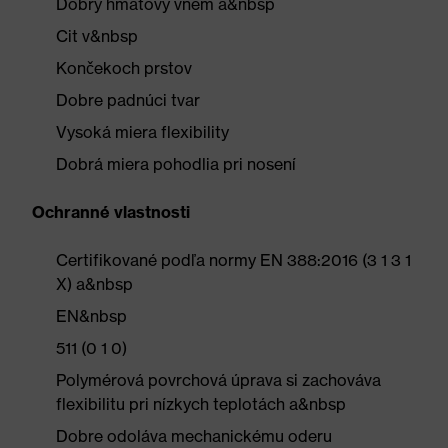
Dobrý hmatový vnem a&nbsp
Cit v&nbsp
Končekoch prstov
Dobre padnúci tvar
Vysoká miera flexibility
Dobrá miera pohodlia pri nosení
Ochranné vlastnosti
Certifikované podľa normy EN 388:2016 (3 1 3 1
X) a&nbsp
EN&nbsp
511 (0 1 0)
Polymérová povrchová úprava si zachováva
flexibilitu pri nízkych teplotách a&nbsp
Dobre odoláva mechanickému oderu