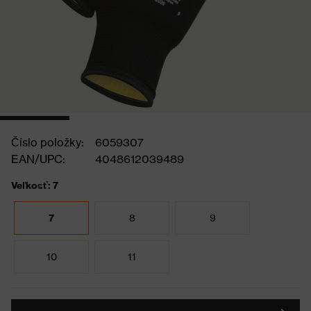
Číslo položky:
6059307
EAN/UPC:
4048612039489
Veľkosť: 7
7
8
9
10
11