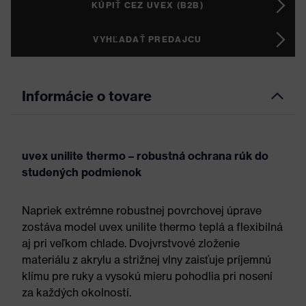
KÚPIŤ CEZ UVEX (B2B)
VYHĽADAŤ PREDAJCU
Informácie o tovare
uvex unilite thermo – robustná ochrana rúk do
studených podmienok
Napriek extrémne robustnej povrchovej úprave
zostáva model uvex unilite thermo teplá a flexibilná
aj pri veľkom chlade. Dvojvrstvové zloženie
materiálu z akrylu a strižnej vlny zaisťuje príjemnú
klímu pre ruky a vysokú mieru pohodlia pri nosení
za každých okolností.