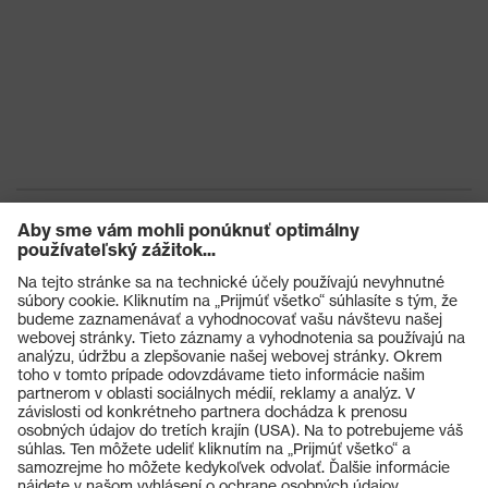
A1:2018, EN ISO 21420:2020
Výrobky
Ochranné okuliare
Ochranné prilby
Ochranné rukavice