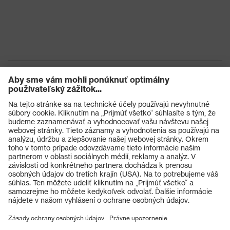
Výrobky
Ochranné okuliare
Ochranné prilby
Ochranné rukavice
Ochranná obuv
Individuálne OOP