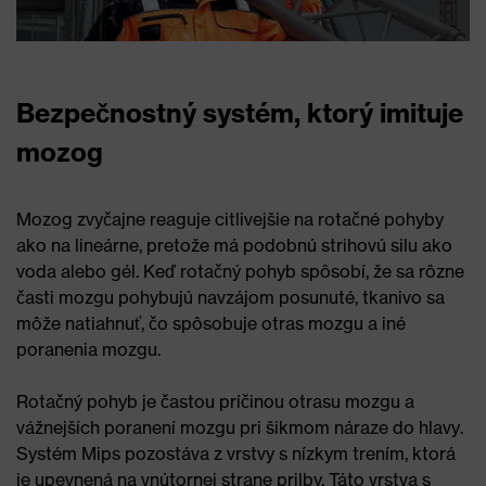
Bezpečnostný systém, ktorý imituje
mozog
Mozog zvyčajne reaguje citlivejšie na rotačné pohyby
ako na lineárne, pretože má podobnú strihovú silu ako
voda alebo gél. Keď rotačný pohyb spôsobí, že sa rôzne
časti mozgu pohybujú navzájom posunuté, tkanivo sa
môže natiahnuť, čo spôsobuje otras mozgu a iné
poranenia mozgu.
Rotačný pohyb je častou príčinou otrasu mozgu a
vážnejších poranení mozgu pri šikmom náraze do hlavy.
Systém Mips pozostáva z vrstvy s nízkym trením, ktorá
je upevnená na vnútornej strane prilby. Táto vrstva s