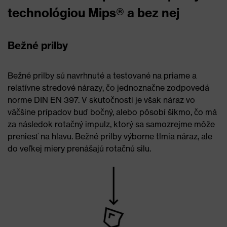
technológiou Mips® a bez nej
Bežné prilby
Bežné prilby sú navrhnuté a testované na priame a
relatívne stredové nárazy, čo jednoznačne zodpovedá
norme DIN EN 397. V skutočnosti je však náraz vo
väčšine prípadov buď bočný, alebo pôsobí šikmo, čo má
za následok rotačný impulz, ktorý sa samozrejme môže
preniesť na hlavu. Bežné prilby výborne tlmia náraz, ale
do veľkej miery prenášajú rotačnú silu.