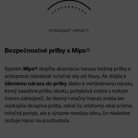
Bezpečnostné prilby s Mips®
Systém
Mips®
dopĺňa absorpciu nárazu bežnej prilby o
schopnosť odvádzať rotačné sily od hlavy. Ak dôjde k
šikmému nárazu do prilby
alebo k vertikálnemu nárazu,
ktorý zasiahne prilbu zboku, pohyblivá vrstva s nízkym
trením zabezpečí, že hlavný rotačný impulz znáša len
vonkajšia škrupina prilby, zatiaľ čo vnútorný obal prijíma
rotačný pohyb, ale s výrazne menšou silou, čo následne
znižuje náraz na používateľa.