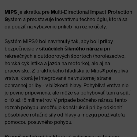
MIPS
je skratka pre
M
ulti-Directional
I
mpact
P
rotection
S
ystem a predstavuje inovatívnu technológiu, ktorá sa
dá použiť na vybavenie prilieb na rôzne účely.
Systém MIPS® bol navrhnutý tak, aby boli prilby
bezpečnejšie v
situáciách šikmého nárazu
pri
rekreačných a outdoorových športoch (horolezectvo,
horská cyklistika a jazda na motorke), ale aj na
pracovisku. Z praktického hľadiska je Mips® pohyblivá
vrstva, ktorá je integrovaná na vnútornej strane
ochrannej prilby - v blízkosti hlavy. Pohyblivá vrstva nie
je pevne pripevnená, ale môže sa pohybovať tam a späť
o 10 až 15 milimetrov. V prípade bočného nárazu tento
rozsah pohybu umožňuje konštrukcii prilby odkloniť
pôsobiace rotačné sily od hlavy a mozgu používateľa
pomocou posuvného pohybu.
Bezpečnostné prilby, ktoré sú vybavené systémom