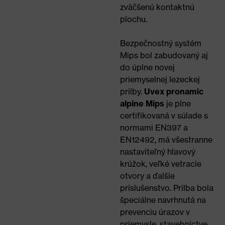
zväčšenú kontaktnú
plochu.
Bezpečnostný systém
Mips bol zabudovaný aj
do úplne novej
priemyselnej lezeckej
prilby.
Uvex pronamic
alpine Mips
je plne
certifikovaná v súlade s
normami EN397 a
EN12492, má všestranne
nastaviteľný hlavový
krúžok, veľké vetracie
otvory a ďalšie
príslušenstvo. Prilba bola
špeciálne navrhnutá na
prevenciu úrazov v
priemysle, stavebníctve,