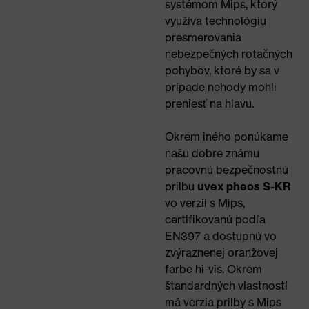
systémom Mips, ktorý
využíva technológiu
presmerovania
nebezpečných rotačných
pohybov, ktoré by sa v
prípade nehody mohli
preniesť na hlavu.
Okrem iného ponúkame
našu dobre známu
pracovnú bezpečnostnú
prilbu
uvex pheos S-KR
vo verzii s Mips,
certifikovanú podľa
EN397 a dostupnú vo
zvýraznenej oranžovej
farbe hi-vis. Okrem
štandardných vlastností
má verzia prilby s Mips