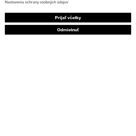
Respirátory na ochranu dýchacích orgánov
Ochrana sluchu
Ochranné odevy a pracovné oblečenie
Poradenstvo týkajúce sa výrobkov
Od hlavy po päty: uvex Safety Expert System
Ochrana rúk: nástroj uvex Chemical Expert System
Ochrana dýchacích orgánov: nástroj uvex
Respiratory Expert System
Ochrana očí: Konfigurátor ochranných okuliarov
Technológie
Ocenenia
Nákupné poradenstvo