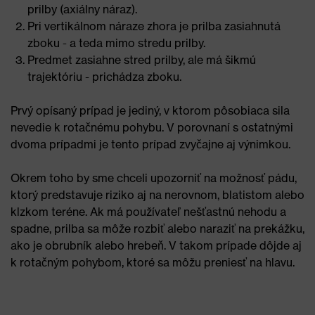
prilby (axiálny náraz).
Pri vertikálnom náraze zhora je prilba zasiahnutá
zboku - a teda mimo stredu prilby.
Predmet zasiahne stred prilby, ale má šikmú
trajektóriu - prichádza zboku.
Prvý opísaný prípad je jediný, v ktorom pôsobiaca sila
nevedie k rotačnému pohybu. V porovnaní s ostatnými
dvoma prípadmi je tento prípad zvyčajne aj výnimkou.
Okrem toho by sme chceli upozorniť na možnosť pádu,
ktorý predstavuje riziko aj na nerovnom, blatistom alebo
klzkom teréne. Ak má používateľ nešťastnú nehodu a
spadne, prilba sa môže rozbiť alebo naraziť na prekážku,
ako je obrubník alebo hrebeň. V takom prípade dôjde aj
k rotačným pohybom, ktoré sa môžu preniesť na hlavu.