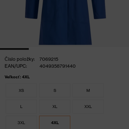
Číslo položky:
7069215
EAN/UPC:
4049358791440
Veľkosť: 4XL
XS
S
M
L
XL
XXL
3XL
4XL