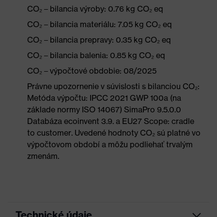
CO₂ – bilancia výroby: 0.76 kg CO₂ eq
CO₂ – bilancia materiálu: 7.05 kg CO₂ eq
CO₂ – bilancia prepravy: 0.35 kg CO₂ eq
CO₂ – bilancia balenia: 0.85 kg CO₂ eq
CO₂ – výpočtové obdobie: 08/2025
Právne upozornenie v súvislosti s bilanciou CO₂:
Metóda výpočtu: IPCC 2021 GWP 100a (na
základe normy ISO 14067) SimaPro 9.5.0.0
Databáza ecoinvent 3.9. a EU27 Scope: cradle
to customer. Uvedené hodnoty CO₂ sú platné vo
výpočtovom období a môžu podliehať trvalým
zmenám.
Technické údaje