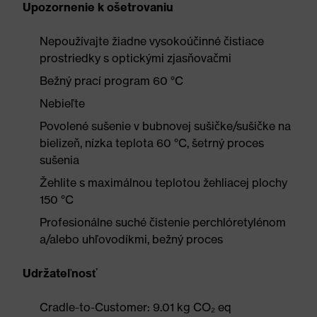
Upozornenie k ošetrovaniu
Nepoužívajte žiadne vysokoúčinné čistiace
prostriedky s optickými zjasňovačmi
Bežný prací program 60 °C
Nebieľte
Povolené sušenie v bubnovej sušičke/sušičke na
bielizeň, nízka teplota 60 °C, šetrný proces
sušenia
Žehlite s maximálnou teplotou žehliacej plochy
150 °C
Profesionálne suché čistenie perchlóretylénom
a/alebo uhľovodíkmi, bežný proces
Udržateľnosť
Cradle-to-Customer: 9.01 kg CO₂ eq