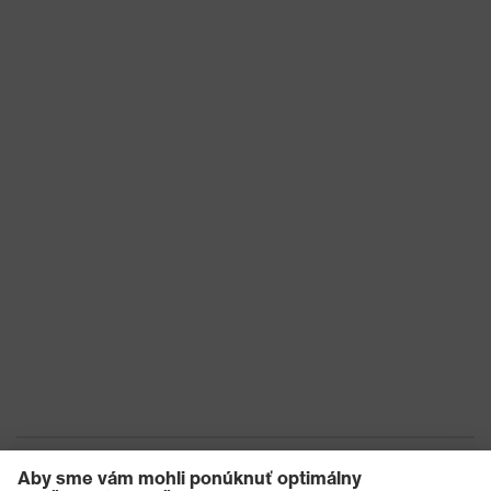
Označenie skupiny
uvex suXXeed
výrobkov
essentials