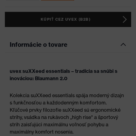
KÚPIŤ CEZ UVEX (B2B)
Informácie o tovare
uvex suXXeed essentials – tradícia sa snúbi s
inováciou: Blaumann 2.0
Kolekcia suXXeed essentials spája moderný dizajn
s funkčnosťou a každodenným komfortom.
Kľúčové prvky filozofie suXXeed sú ergonomické
strihy, vsádka na rukávoch „high rise“ a športový
strih zaisťujúci maximálnu voľnosť pohybu a
maximálny komfort nosenia.