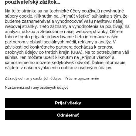
Výrobky
Ochranné okuliare
Ochranné prilby
Ochranné rukavice
Ochranná obuv
Individuálne OOP
Respirátory na ochranu dýchacích orgánov
Ochrana sluchu
Ochranné odevy a pracovné oblečenie
Poradenstvo týkajúce sa výrobkov