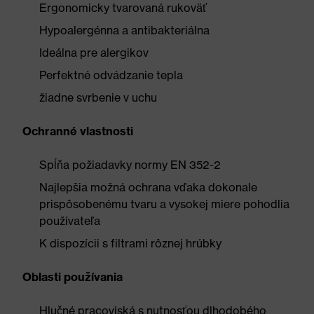
Ergonomicky tvarovaná rukoväť
Hypoalergénna a antibakteriálna
Ideálna pre alergikov
Perfektné odvádzanie tepla
žiadne svrbenie v uchu
Ochranné vlastnosti
Spĺňa požiadavky normy EN 352-2
Najlepšia možná ochrana vďaka dokonale
prispôsobenému tvaru a vysokej miere pohodlia
používateľa
K dispozícii s filtrami rôznej hrúbky
Oblasti používania
Hlučné pracoviská s nutnosťou dlhodobého