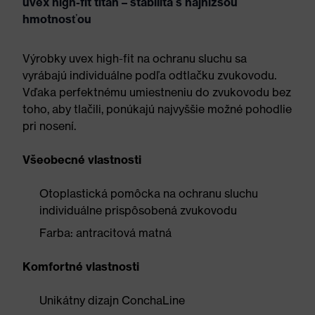
uvex high-fit titan – stabilita s najnižšou
hmotnosťou
Výrobky uvex high-fit na ochranu sluchu sa
vyrábajú individuálne podľa odtlačku zvukovodu.
Vďaka perfektnému umiestneniu do zvukovodu bez
toho, aby tlačili, ponúkajú najvyššie možné pohodlie
pri nosení.
Všeobecné vlastnosti
Otoplastická pomôcka na ochranu sluchu
individuálne prispôsobená zvukovodu
Farba: antracitová matná
Komfortné vlastnosti
Unikátny dizajn ConchaLine