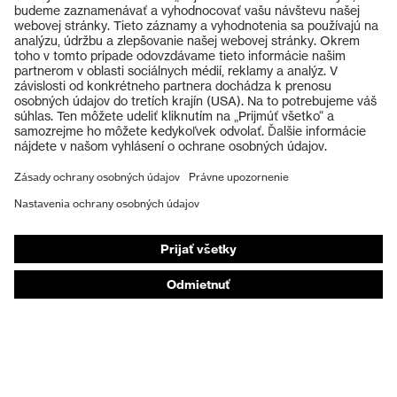
Výrobky
Ochranné okuliare
Ochranné prilby
Ochranné rukavice
Ochranná obuv
Individuálne OOP
Respirátory na ochranu dýchacích orgánov
Ochrana sluchu
Ochranné odevy a pracovné oblečenie
Poradenstvo týkajúce sa výrobkov
Od hlavy po päty: uvex Safety Expert System
Ochrana rúk: nástroj uvex Chemical Expert System