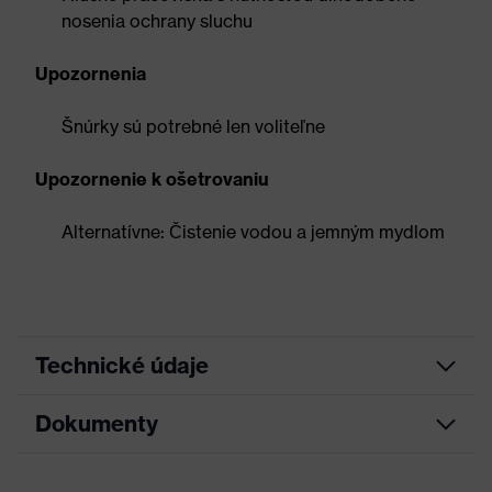
nosenia ochrany sluchu
Upozornenia
Šnúrky sú potrebné len voliteľne
Upozornenie k ošetrovaniu
Alternatívne: Čistenie vodou a jemným mydlom
Technické údaje
Dokumenty
Dostupné rôzne hrúbky
filtrov, Jednoduchá
Úprava
manipulácia vďaka
pohodlnému držadlu, Veľké