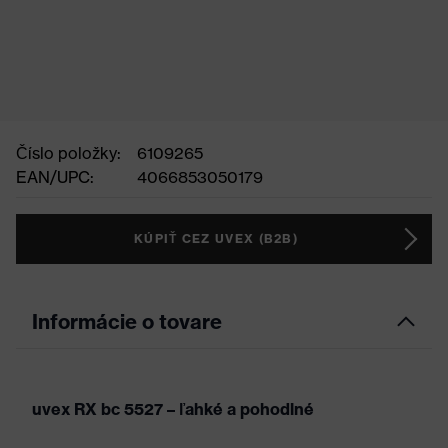
Číslo položky:
6109265
EAN/UPC:
4066853050179
KÚPIŤ CEZ UVEX (B2B)
Informácie o tovare
uvex RX bc 5527 – ľahké a pohodlné