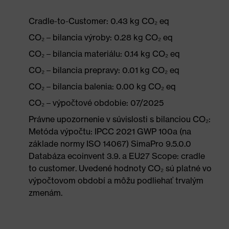
Cradle-to-Customer: 0.43 kg CO₂ eq
CO₂ – bilancia výroby: 0.28 kg CO₂ eq
CO₂ – bilancia materiálu: 0.14 kg CO₂ eq
CO₂ – bilancia prepravy: 0.01 kg CO₂ eq
CO₂ – bilancia balenia: 0.00 kg CO₂ eq
CO₂ – výpočtové obdobie: 07/2025
Právne upozornenie v súvislosti s bilanciou CO₂:
Metóda výpočtu: IPCC 2021 GWP 100a (na
základe normy ISO 14067) SimaPro 9.5.0.0
Databáza ecoinvent 3.9. a EU27 Scope: cradle
to customer. Uvedené hodnoty CO₂ sú platné vo
výpočtovom období a môžu podliehať trvalým
zmenám.