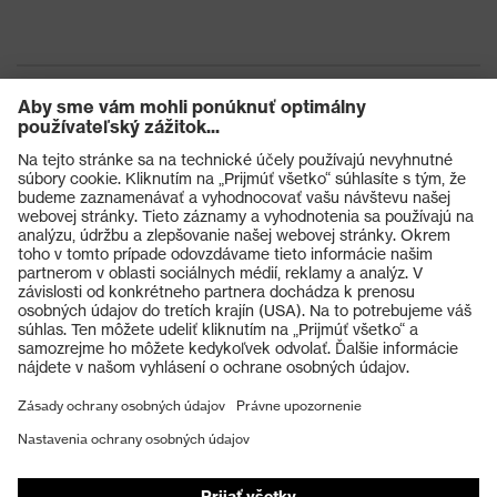
Výrobky
Ochranné okuliare
Ochranné prilby
Ochranné rukavice
Ochranná obuv
Individuálne OOP
Respirátory na ochranu dýchacích orgánov
Ochrana sluchu