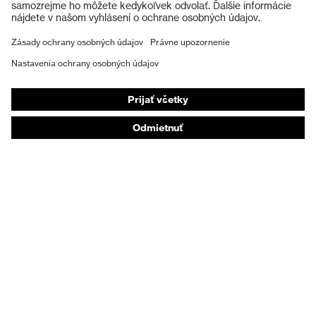
Ochranné rukavice
Ochranná obuv
Individuálne OOP
Respirátory na ochranu dýchacích orgánov
Ochrana sluchu
Ochranné odevy a pracovné oblečenie
Poradenstvo týkajúce sa výrobkov
Od hlavy po päty: uvex Safety Expert System
Ochrana rúk: nástroj uvex Chemical Expert System
Ochrana dýchacích orgánov: nástroj uvex
Respiratory Expert System
Ochrana očí: Konfigurátor ochranných okuliarov
Technológie