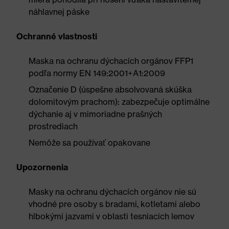
náhlavnej páske
Ochranné vlastnosti
Maska na ochranu dýchacích orgánov FFP1
podľa normy EN 149:2001+A1:2009
Označenie D (úspešne absolvovaná skúška
dolomitovým prachom): zabezpečuje optimálne
dýchanie aj v mimoriadne prašných
prostrediach
Nemôže sa používať opakovane
Upozornenia
Masky na ochranu dýchacích orgánov nie sú
vhodné pre osoby s bradami, kotletami alebo
hlbokými jazvami v oblasti tesniacich lemov