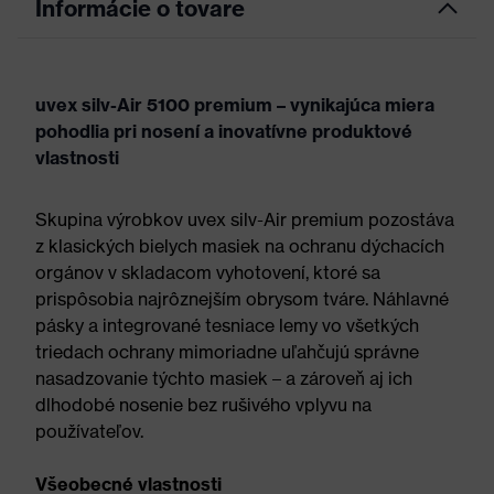
Informácie o tovare
uvex silv-Air 5100 premium – vynikajúca miera
pohodlia pri nosení a inovatívne produktové
vlastnosti
Skupina výrobkov uvex silv-Air premium pozostáva
z klasických bielych masiek na ochranu dýchacích
orgánov v skladacom vyhotovení, ktoré sa
prispôsobia najrôznejším obrysom tváre. Náhlavné
pásky a integrované tesniace lemy vo všetkých
triedach ochrany mimoriadne uľahčujú správne
nasadzovanie týchto masiek – a zároveň aj ich
dlhodobé nosenie bez rušivého vplyvu na
používateľov.
Všeobecné vlastnosti