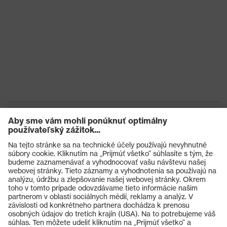
Výrobky
Ochranné okuliare
Ochranné prilby