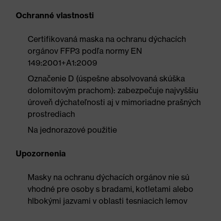
Ochranné vlastnosti
Certifikovaná maska na ochranu dýchacích
orgánov FFP3 podľa normy EN
149:2001+A1:2009
Označenie D (úspešne absolvovaná skúška
dolomitovým prachom): zabezpečuje najvyššiu
úroveň dýchateľnosti aj v mimoriadne prašných
prostrediach
Na jednorazové použitie
Upozornenia
Masky na ochranu dýchacích orgánov nie sú
vhodné pre osoby s bradami, kotletami alebo
hlbokými jazvami v oblasti tesniacich lemov