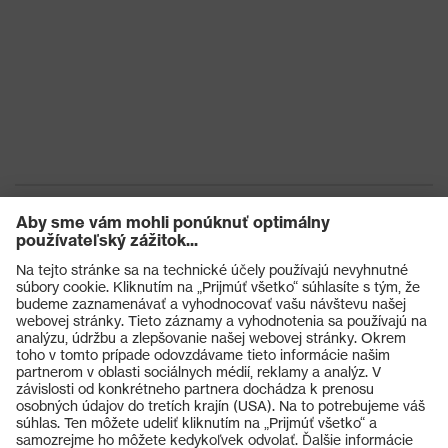
Výrobky
Ochranné okuliare
Ochranné prilby
Ochranné rukavice