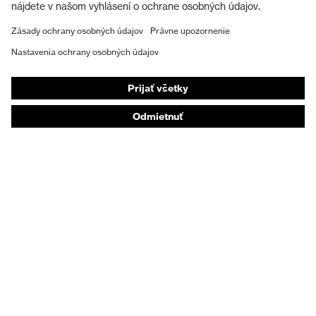
Ochranná obuv
Individuálne OOP
Respirátory na ochranu dýchacích orgánov
Ochrana sluchu
Ochranné odevy a pracovné oblečenie
Poradenstvo týkajúce sa výrobkov
Od hlavy po päty: uvex Safety Expert System
Ochrana rúk: nástroj uvex Chemical Expert System
Ochrana dýchacích orgánov: nástroj uvex
Respiratory Expert System
Ochrana očí: Konfigurátor ochranných okuliarov
Technológie