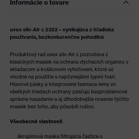
Informácie o tovare
uvex silv-Air c 2322 – vynikajúca z hľadiska
používania, bezkonkurenčne pohodlná
Produktový rad uvex silv-Air c pozostáva z
klasických masiek na ochranu dýchacích orgánov, v
skladacom a košíkovom vyhotovení, ktoré sú
vhodné na použitie s najrôznejšími typmi tvárí.
Hlavové pásky a integrované tesniace lemy vo
všetkých triedach ochrany zaisťujú bezproblémové
správne nasadenie a aj dlhodobejšie nosenie týchto
masiek bez toho, aby pôsobili rušivo.
Všeobecné vlastnosti
škrupinová maska filtrujúca častice s