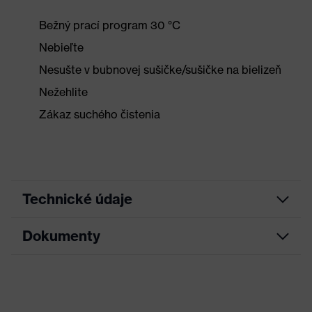
Bežný prací program 30 °C
Nebieľte
Nesušte v bubnovej sušičke/sušičke na bielizeň
Nežehlite
Zákaz suchého čistenia
Technické údaje
Dokumenty
Hľadaná farba (filter)
Čierna
Úprava
Okrúhly výstrih
List technických údajov
Označenie skupiny
uvex suXXeed ESD