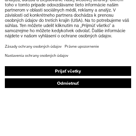
Ochranné okuliare
Ochranné prilby
Ochranné rukavice
Ochranná obuv
Individuálne OOP
Respirátory na ochranu dýchacích orgánov
Ochrana sluchu
Ochranné odevy a pracovné oblečenie
Poradenstvo týkajúce sa výrobkov
Od hlavy po päty: uvex Safety Expert System
Ochrana rúk: nástroj uvex Chemical Expert System
Ochrana dýchacích orgánov: nástroj uvex