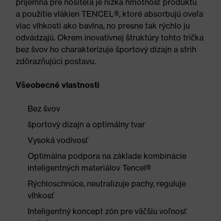
príjemná pre nositeľa je nízka hmotnosť produktu
a použitie vlákien TENCEL®, ktoré absorbujú oveľa
viac vlhkosti ako bavlna, no presne tak rýchlo ju
odvádzajú. Okrem inovatívnej štruktúry tohto trička
bez švov ho charakterizuje športový dizajn a strih
zdôrazňujúci postavu.
Všeobecné vlastnosti
Bez švov
športový dizajn a optimálny tvar
Vysoká vodivosť
Optimálna podpora na základe kombinácie
inteligentných materiálov Tencel®
Rýchloschnúce, neutralizuje pachy, reguluje
vlhkosť
Inteligentný koncept zón pre väčšiu voľnosť