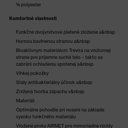
% polyester
Komfortné vlastnosti
Funkčné dvojvrstvové pletené zloženie s&nbsp
Hornou bavlnenou stranou a&nbsp
Bioaktívnym materiálom Trevira na vnútornej
strane pre príjemne suché telo – takto sa
zabráni ochladeniu spotenej a&nbsp
Vlhkej pokožky
Stály antibakteriálny účinok a&nbsp
Znížená tvorba zápachu v&nbsp
Materiáli
Optimálne pohodlie pri nosení na základe
vysoko funkčného materiálu
Vložené prvky AIRNET pre mimoriadne rýchly