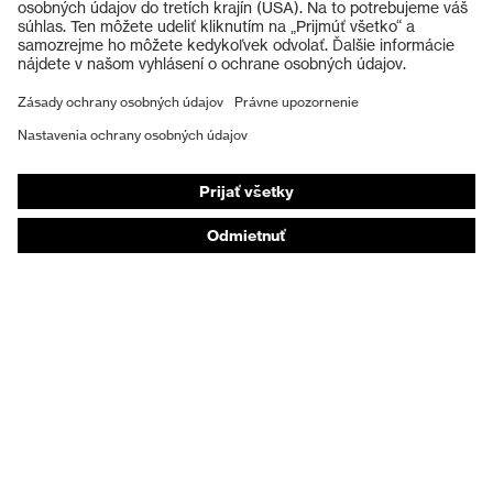
Ochranné prilby
Ochranné rukavice
Ochranná obuv
Individuálne OOP
Respirátory na ochranu dýchacích orgánov
Ochrana sluchu
Ochranné odevy a pracovné oblečenie
Poradenstvo týkajúce sa výrobkov
Od hlavy po päty: uvex Safety Expert System
Ochrana rúk: nástroj uvex Chemical Expert System
Ochrana dýchacích orgánov: nástroj uvex
Respiratory Expert System
Ochrana očí: Konfigurátor ochranných okuliarov