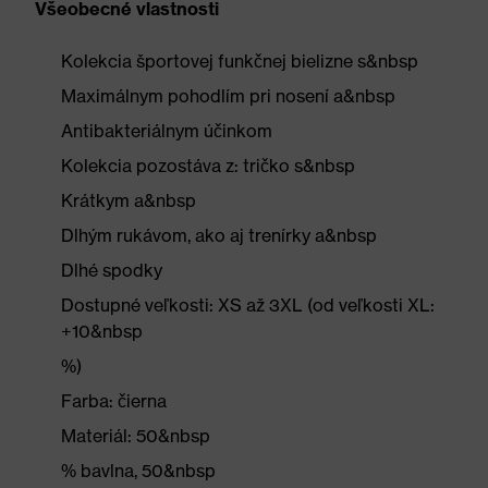
Všeobecné vlastnosti
Kolekcia športovej funkčnej bielizne s&nbsp
Maximálnym pohodlím pri nosení a&nbsp
Antibakteriálnym účinkom
Kolekcia pozostáva z: tričko s&nbsp
Krátkym a&nbsp
Dlhým rukávom, ako aj trenírky a&nbsp
Dlhé spodky
Dostupné veľkosti: XS až 3XL (od veľkosti XL:
+10&nbsp
%)
Farba: čierna
Materiál: 50&nbsp
% bavlna, 50&nbsp