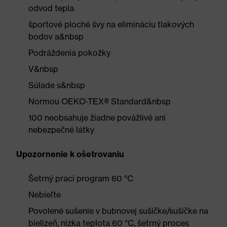
odvod tepla
športové ploché švy na elimináciu tlakových
bodov a&nbsp
Podráždenia pokožky
V&nbsp
Súlade s&nbsp
Normou OEKO-TEX® Standard&nbsp
100 neobsahuje žiadne povážlivé ani
nebezpečné látky
Upozornenie k ošetrovaniu
Šetrný prací program 60 °C
Nebieľte
Povolené sušenie v bubnovej sušičke/sušičke na
bielizeň, nízka teplota 60 °C, šetrný proces