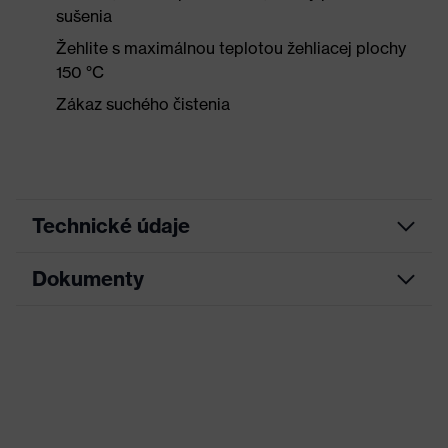
sušenia
Žehlite s maximálnou teplotou žehliacej plochy
150 °C
Zákaz suchého čistenia
Technické údaje
Dokumenty
Hľadaná farba (filter)
Čierna
Označenie skupiny
uvex underwear
Tabuľka rozmerov
výrobkov
Vhodnosť do pracovného
Suché, zaprášené
prostredia