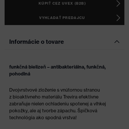
KÚPIŤ CEZ UVEX (B2B)
VYHĽADAŤ PREDAJCU
Informácie o tovare
funkčná bielizeň – antibakteriálna, funkčná,
pohodlná
Dvojvrstvové zloženie s vnútornou stranou
z bioaktívneho materiálu Trevira efektívne
zabraňuje nielen ochladeniu spotenej a vlhkej
pokožky, ale aj tvorbe zápachu. Špičková
technológia ako spodná vrstva!