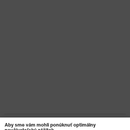
Zapínanie na patentné
Zapínanie
gombíky