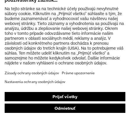
Výrobky
Ochranné okuliare
Ochranné prilby
Ochranné rukavice
Ochranná obuv
Individuálne OOP
Respirátory na ochranu dýchacích orgánov
Ochrana sluchu
Ochranné odevy a pracovné oblečenie
Poradenstvo týkajúce sa výrobkov