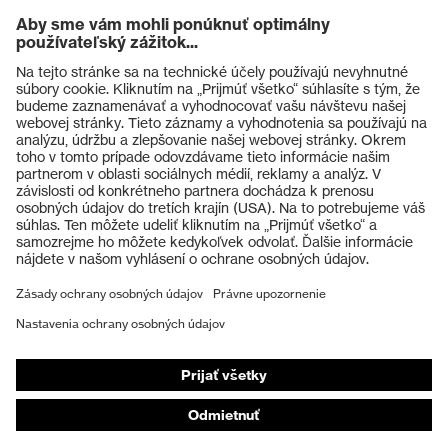
OEKO-TEX® STANDARD 100
Certifikáty
(S20-0516)
Výrobky
Ochranné okuliare
Ochranné prilby
Ochranné rukavice
Ochranná obuv
Individuálne OOP
Respirátory na ochranu dýchacích orgánov
Ochrana sluchu
Ochranné odevy a pracovné oblečenie