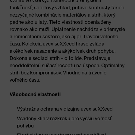
kvalitu vo všetkých smeroch: premyslená
funkčnosť, športový vzhľad, pútavé kontrasty farieb,
nezvyčajné kombinácie materiálov a strih, ktorý
padne ako uliaty. Tieto vlastnosti ocenia ženy
rovnako ako muži. Uplatnenie nachádza v priemysle
a remeselnom sektore, ako aj pri trávení voľného
času. Kolekcia uvex suXXeed hravo zvláda
akékoľvek nasadenie a akýkoľvek druh pohybu.
Dokonale sediaci strih – o to ide. Predstavuje
neoddeliteľnú súčasť receptu na úspech. Optimálny
strih bez kompromisov. Vhodné na trávenie
voľného času.
Všeobecné vlastnosti
Výstražná ochrana v dizajne uvex suXXeed
Vsadený klin v rozkroku pre vyššiu voľnosť
pohybu