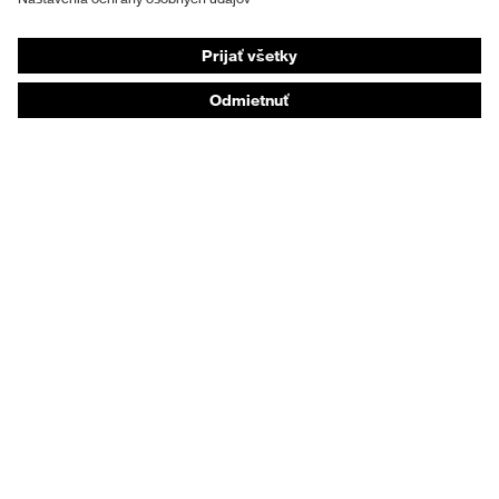
Respirátory na ochranu dýchacích orgánov
Ochrana sluchu
Ochranné odevy a pracovné oblečenie
Poradenstvo týkajúce sa výrobkov
Od hlavy po päty: uvex Safety Expert System
Ochrana rúk: nástroj uvex Chemical Expert System
Ochrana dýchacích orgánov: nástroj uvex
Respiratory Expert System
Ochrana očí: Konfigurátor ochranných okuliarov
Technológie
Ocenenia
Nákupné poradenstvo