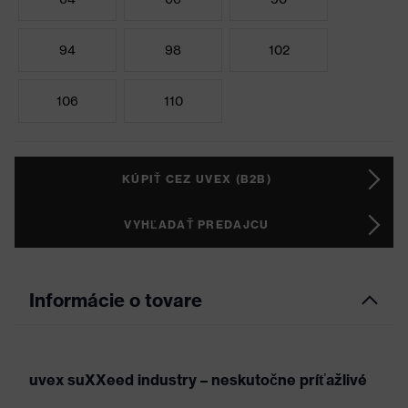
94
98
102
106
110
KÚPIŤ CEZ UVEX (B2B)
VYHĽADAŤ PREDAJCU
Informácie o tovare
uvex suXXeed industry – neskutočne príťažlivé