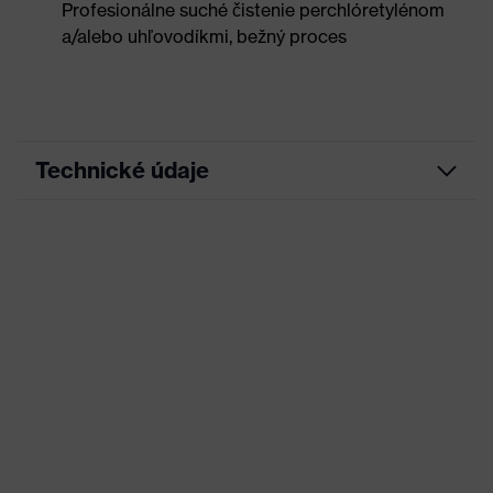
Profesionálne suché čistenie perchlóretylénom
a/alebo uhľovodíkmi, bežný proces
Technické údaje
Marketingová
Grafitová
farba
Hľadaná
Čierna
farba (filter)
Elastické zóny, Veľa vreciek,
Úprava
niektoré so záklopkou, Elastický
pás, Reflexné dizajnové prvky
Označenie
skupiny
uvex suXXeed industry