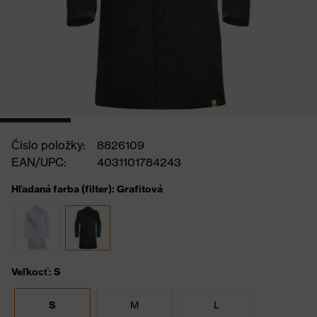
Číslo položky:
8826109
EAN/UPC:
4031101784243
Hľadaná farba (filter): Grafitová
Veľkosť: S
S
M
L