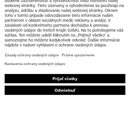
Výrobky
Ochranné okuliare
Ochranné prilby
Ochranné rukavice
Ochranná obuv
Individuálne OOP
Respirátory na ochranu dýchacích orgánov
Ochrana sluchu
Ochranné odevy a pracovné oblečenie
Poradenstvo týkajúce sa výrobkov
Od hlavy po päty: uvex Safety Expert System
Ochrana rúk: nástroj uvex Chemical Expert System