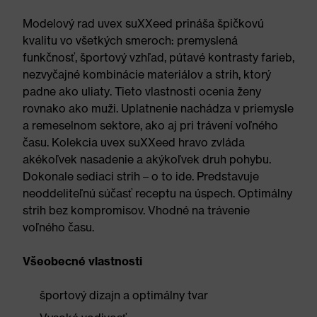
Modelový rad uvex suXXeed prináša špičkovú
kvalitu vo všetkých smeroch: premyslená
funkčnosť, športový vzhľad, pútavé kontrasty farieb,
nezvyčajné kombinácie materiálov a strih, ktorý
padne ako uliaty. Tieto vlastnosti ocenia ženy
rovnako ako muži. Uplatnenie nachádza v priemysle
a remeselnom sektore, ako aj pri trávení voľného
času. Kolekcia uvex suXXeed hravo zvláda
akékoľvek nasadenie a akýkoľvek druh pohybu.
Dokonale sediaci strih – o to ide. Predstavuje
neoddeliteľnú súčasť receptu na úspech. Optimálny
strih bez kompromisov. Vhodné na trávenie
voľného času.
Všeobecné vlastnosti
športový dizajn a optimálny tvar