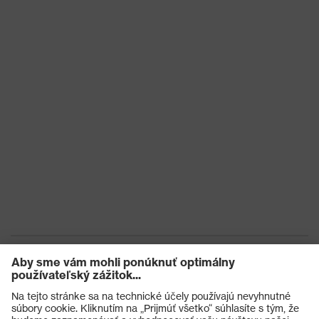
Typ produktu
Bunda
Typ
produktu:
Kabát
podtypy
Zapínanie
Zapínanie na patentné gombíky
OEKO-TEX® STANDARD 100
Certifikáty
(S20-0516)