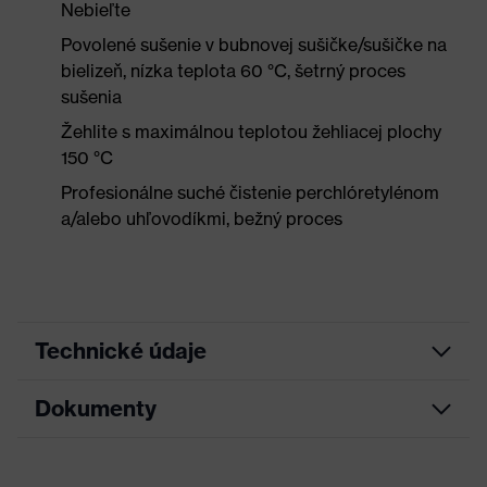
Nebieľte
Povolené sušenie v bubnovej sušičke/sušičke na
bielizeň, nízka teplota 60 °C, šetrný proces
sušenia
Žehlite s maximálnou teplotou žehliacej plochy
150 °C
Profesionálne suché čistenie perchlóretylénom
a/alebo uhľovodíkmi, bežný proces
Technické údaje
Dokumenty
Marketingová
Grafitová
farba
List technických údajov
Hľadaná