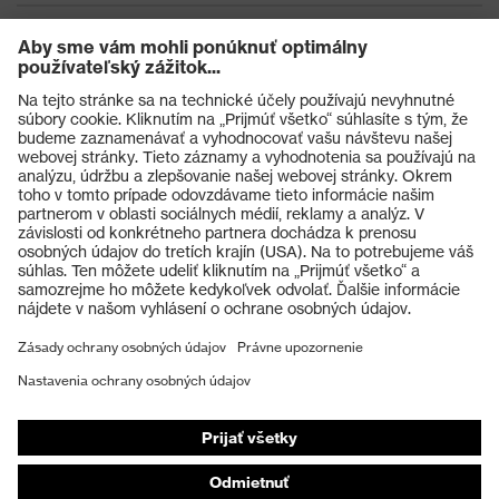
Výrobky
Ochranné okuliare
Ochranné prilby
Ochranné rukavice
Ochranná obuv
Individuálne OOP
Respirátory na ochranu dýchacích orgánov
Ochrana sluchu
Ochranné odevy a pracovné oblečenie