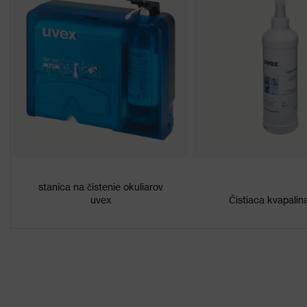
oblasti nosa
ŠPECIÁLNA ZMIENKA v rámci oc
Ocenenia
rámci ocenenia pro-K
Povrchová
uvex supravision excellence
úprava
Označenie
skupiny
uvex i-3
výrobkov
stanica na čistenie okuliarov
Vlastnosti
uvex
Čistiaca kvapalin
Vonkajšia extrémna odolnosť prot
povrchovej
strane, Odolnosť proti chemikál
úpravy
Vlastnosti
tónovania
Žiadne špeciálne vlastnosti
skiel