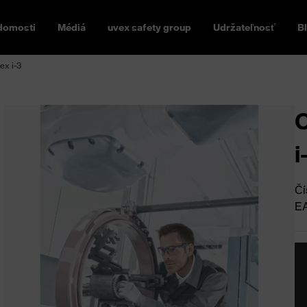
domosti
Médiá
uvex safety group
Udržateľnosť
B
ex i-3
O
i
Čí
E