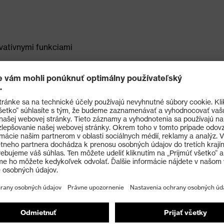
ovatívnymi funkciami
u roseniu po dobu minimálne 16 sekúnd, zvonku
mikáliám (uvex supravision excellence)
rotišmykové konce ramienok a záves straničiek bez
ťujú vysokú mieru pohodlia pri nosení a eliminujú