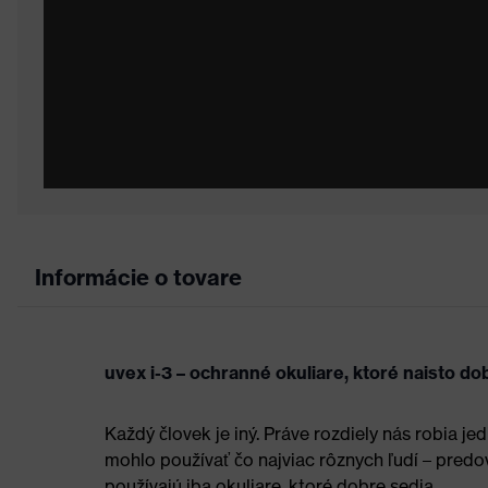
Informácie o tovare
uvex i-3 – ochranné okuliare, ktoré naisto d
Každý človek je iný. Práve rozdiely nás robia j
mohlo používať čo najviac rôznych ľudí – predo
používajú iba okuliare, ktoré dobre sedia.