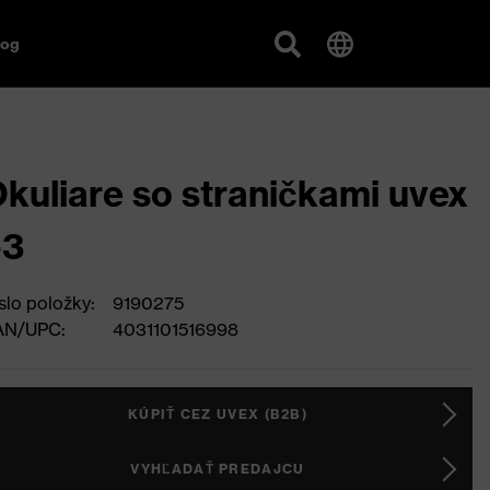
log
kuliare so straničkami uvex
-3
slo položky:
9190275
AN/UPC:
4031101516998
KÚPIŤ CEZ UVEX (B2B)
VYHĽADAŤ PREDAJCU