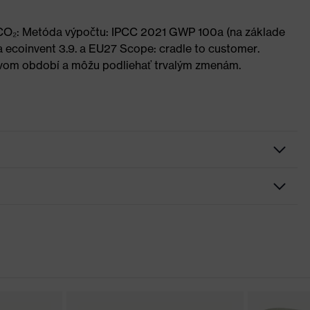
u CO₂: Metóda výpočtu: IPCC 2021 GWP 100a (na základe
 ecoinvent 3.9. a EU27 Scope: cradle to customer.
vom období a môžu podliehať trvalým zmenám.
i čela, Okuliare s jedným sklom, Možnosť výmeny skiel,
protišmykové konce straničiek, Straničky s možnosťou
cia plocha v oblasti nosa, Nastaviteľná dosadacia plocha v