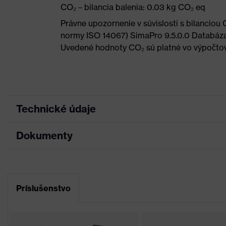
CO₂ – bilancia balenia: 0.03 kg CO₂ eq
Právne upozornenie v súvislosti s bilancio
normy ISO 14067) SimaPro 9.5.0.0 Databáza
Uvedené hodnoty CO₂ sú platné vo výpočto
Technické údaje
Dokumenty
Marketingová
Modrá, Antracitová
farba
List technických údajov
Hľadaná
Sivá, Modrá
farba (filter)
Príslušenstvo
Vyhlásenie o zhode CE
Mäkká dosadacia plocha v oblast
Prídavná ochrana obočia, Mäkké 
Úprava
Portál na prevzatie vyhlásení o zhode CE
nastavenia sklonu, Mäkká dosada