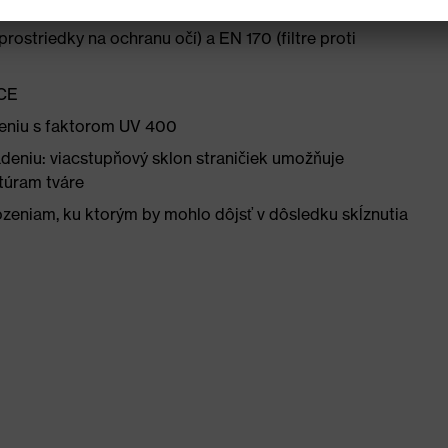
ostriedky na ochranu očí) a EN 170 (filtre proti
 CE
areniu s faktorom UV 400
eniu: viacstupňový sklon straničiek umožňuje
túram tváre
zeniam, ku ktorým by mohlo dôjsť v dôsledku skĺznutia