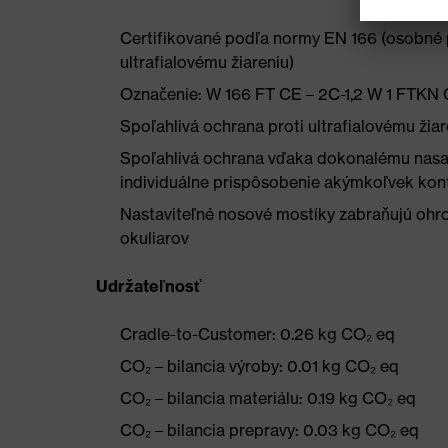
Certifikované podľa normy EN 166 (osobné pr
ultrafialovému žiareniu)
Označenie: W 166 FT CE – 2C-1,2 W 1 FTKN
Spoľahlivá ochrana proti ultrafialovému ži
Spoľahlivá ochrana vďaka dokonalému nasad
individuálne prispôsobenie akýmkoľvek kon
Nastaviteľné nosové mostíky zabraňujú ohro
okuliarov
Udržateľnosť
Cradle-to-Customer: 0.26 kg CO₂ eq
CO₂ – bilancia výroby: 0.01 kg CO₂ eq
CO₂ – bilancia materiálu: 0.19 kg CO₂ eq
CO₂ – bilancia prepravy: 0.03 kg CO₂ eq