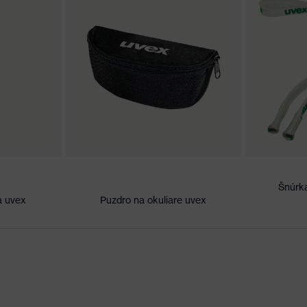
enenia German Design Award 2013, Výrobok roka 2012 v
Šnúrk
a uvex
Puzdro na okuliare uvex
i poškriabaniu, S úpravou proti zahmlievaniu na vnútornej
iám