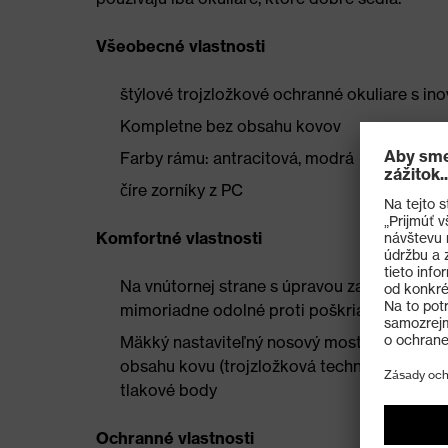
Všeobecné vlastnosti
štýlové trojzložkové ochranné okuliare s in
Kompletne bez obsahu kovov
Farby rámu: antracitová, modrá
číre zorníky z PC
Komfortné vlastnosti
Na vnútornej strane s úpravou zabraňujúco
mimoriadne odolné proti poškriabaniu a che
Mäkký nastaviteľný nosový mostík, mäkké p
obsahu kovu (trojzložková technológia) zais
tlakové body
Ochranné vlastnosti