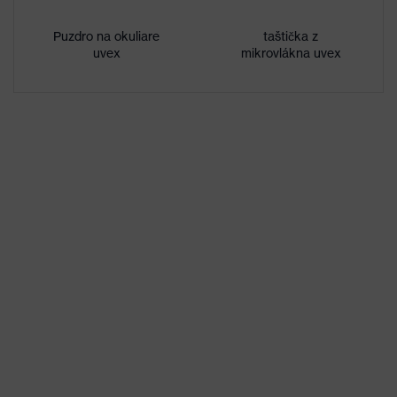
uvex infradur plus
úprava
Puzdro na okuliare
taštička z
uvex
mikrovlákna uvex
Označenie
skupiny
uvex pheos cx2
výrobkov
Minimalizácia vpaľovania iskier zo
Vlastnosti
zvárania, Vonkajšia extrémna
povrchovej
odolnosť proti poškriabaniu, S
úpravy
úpravou proti zahmlievaniu na
vnútornej strane
Vlastnosti
Dokonalé vnímanie farieb vďaka
tónovania
protislnečným filtrom uvex,
skiel
Rozpoznávanie signálnych farieb
Vhodnosť do
Suché, mierny výskyt nečistôt,
pracovného
priemerná vlhkosť vzduchu, Čisté
prostredia