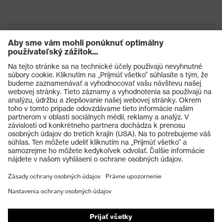
Ochrana pred
ultrafialovým
UV400
žiarením
X-Design, Viaczložková
technológia, Technológia
Technológia
povrchovej úpravy uvex
uvex
supravision, Technológia uvex X-
Výrobky
stream, Technológia uvex X-Twist
Ochranné okuliare
Ochranné prilby
Ochranné rukavice
Ochranná obuv
Individuálne OOP
Respirátory na ochranu dýchacích orgánov
Ochrana sluchu