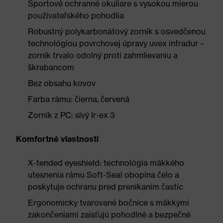
Športové ochranné okuliare s vysokou mierou
používateľského pohodlia
Robustný polykarbonátový zorník s osvedčenou
technológiou povrchovej úpravy uvex infradur –
zorník trvalo odolný proti zahmlievaniu a
škrabancom
Bez obsahu kovov
Farba rámu: čierna, červená
Zorník z PC: sivý Ir-ex 3
Komfortné vlastnosti
X-tended eyeshield: technológia mäkkého
utesnenia rámu Soft-Seal obopína čelo a
poskytuje ochranu pred prenikaním častíc
Ergonomicky tvarované bočnice s mäkkými
zakončeniami zaisťujú pohodlné a bezpečné