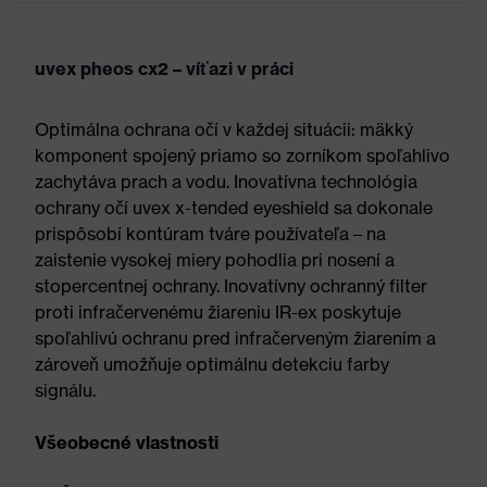
uvex pheos cx2 – víťazi v práci
Optimálna ochrana očí v každej situácii: mäkký
komponent spojený priamo so zorníkom spoľahlivo
zachytáva prach a vodu. Inovatívna technológia
ochrany očí uvex x-tended eyeshield sa dokonale
prispôsobí kontúram tváre používateľa – na
zaistenie vysokej miery pohodlia pri nosení a
stopercentnej ochrany. Inovatívny ochranný filter
proti infračervenému žiareniu IR-ex poskytuje
spoľahlivú ochranu pred infračerveným žiarením a
zároveň umožňuje optimálnu detekciu farby
signálu.
Všeobecné vlastnosti