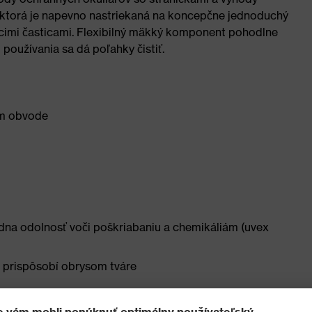
 ktorá je napevno nastriekaná na koncepčne jednoduchý
úcimi časticami. Flexibilný mäkký komponent pohodlne
 používania sa dá poľahky čistiť.
om obvode
dna odolnosť voči poškriabaniu a chemikáliám (uvex
e prispôsobí obrysom tváre