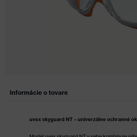
Informácie o tovare
uvex skyguard NT – univerzálne ochranné ok
Model uvex skyguard NT v sebe kombinuje výho