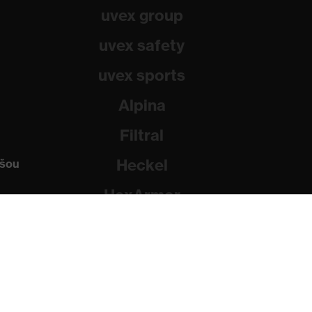
uvex group
uvex safety
uvex sports
Alpina
Filtral
Heckel
ašou
HexArmor
Rainer Winter Stiftung