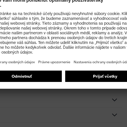
ostriedky na ochranu očí) a EN 170 (filtre proti
DIN CE
areniu s faktorom UV 400
ami vďaka napevno nastriekanej mäkkej dosadacej
eniu: dvojstupňový sklon straničiek umožňuje
túram tváre
om, Straničky s nastavením dĺžky, Mäkká dosadacia plocha po