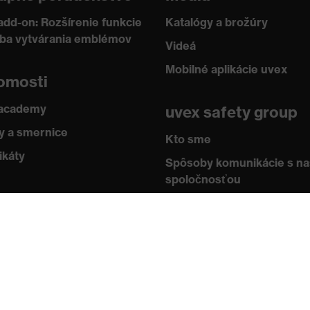
add-on: Rozšírenie funkcie
Katalógy a brožúry
žba vytvárania emblémov
Videá
Mobilné aplikácie uvex
omosti
 academy
uvex safety group
gia, Technológia povrchovej úpravy uvex supravision
 a smernice
Kto sme
ikáty
Spôsoby komunikácie s n
spoločnosťou
Kontakt
Impressum
Ochrana údajov