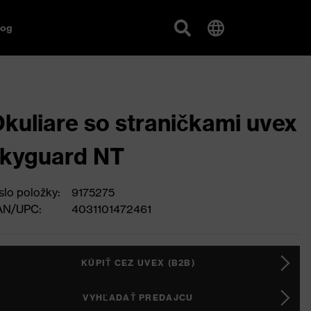
log
kuliare so straničkami uvex
kyguard NT
slo položky:
9175275
AN/UPC:
4031101472461
KÚPIŤ CEZ UVEX (B2B)
VYHĽADAŤ PREDAJCU