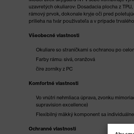
uzavretých okuliarov: Dosadacia plocha z TPU,
rámový prvok, dokonale kryje oči pred poletuj
prilieha na tvár používateľa a v prípade trvalého
Všeobecné vlastnosti
Okuliare so straničkami s ochranou po cel
Farby rámu: sivá, oranžová
číre zorníky z PC
Komfortné vlastnosti
Vo vnútri nehmliaca úprava, zvonku mimoria
supravision excellence)
Flexibilný mäkký komponent sa individuáln
Ochranné vlastnosti