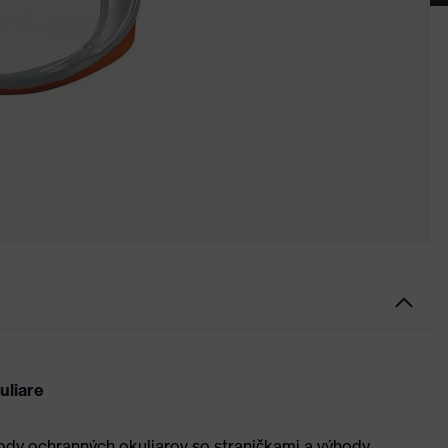
uliare
dy ochranných okuliarov so straničkami a výhody