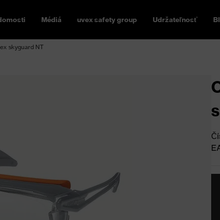
domosti
Médiá
uvex safety group
Udržateľnosť
B
vex skyguard NT
O
s
Čí
E