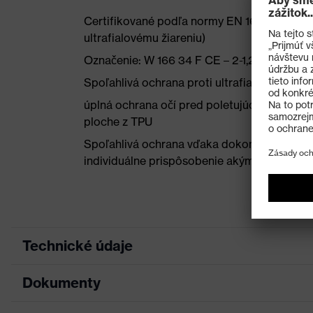
Certifikované podľa normy EN 166 (osobné pr
ultrafialovému žiareniu)
Označenie: W 166 34 F CE – 2-1,2 W 1 FKN 
Spoľahlivá ochrana proti ultrafialovému ži
úplná ochrana očí pred poletujúcimi častic
ploche z TPU
Spoľahlivá ochrana vďaka dokonalému nasad
individuálne prispôsobenie akýmkoľvek kon
Technické údaje
Dokumenty
Hľadaná farba (filter)
Sivá, Oranžová
Okuliare s jedným skl