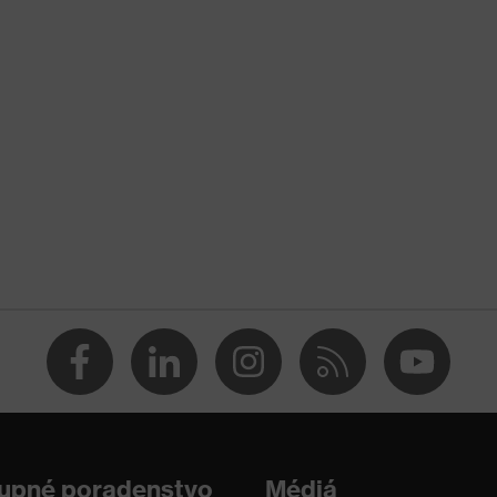
2002
i
lovým žiarením
upné poradenstvo
Médiá