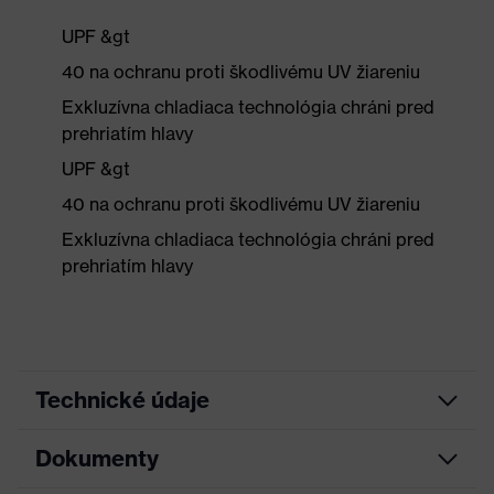
UPF &gt
40 na ochranu proti škodlivému UV žiareniu
Exkluzívna chladiaca technológia chráni pred
prehriatím hlavy
UPF &gt
40 na ochranu proti škodlivému UV žiareniu
Exkluzívna chladiaca technológia chráni pred
prehriatím hlavy
Technické údaje
Dokumenty
Hľadaná farba
Čierna
(filter)