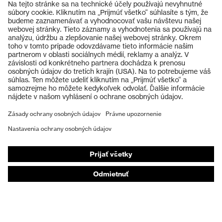
Výrobky
Ochranné okuliare
Ochranné prilby
Ochranné rukavice
Ochranná obuv
Individuálne OOP
Respirátory na ochranu dýchacích orgánov
Ochrana sluchu
Ochranné odevy a pracovné oblečenie
Poradenstvo týkajúce sa výrobkov
Od hlavy po päty: uvex Safety Expert System