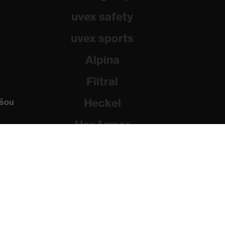
uvex safety
uvex sports
Alpina
Filtral
Heckel
ašou
HexArmor
Rainer Winter Stiftung