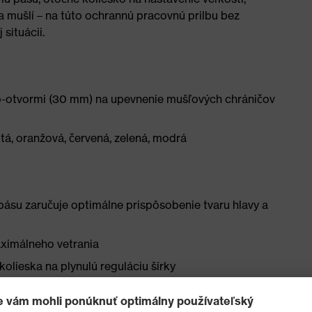
a mušlí – na túto ochrannú pracovnú prilbu bez
situácii.
o-otvormi (30 mm) na upevnenie mušľových chráničov
žltá, oranžová, červená, zelená, modrá
ásu zaručuje optimálne prispôsobenie tvaru hlavy a
maximálneho vetrania
lieska na plynulú reguláciu šírky