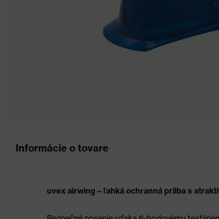
Informácie o tovare
uvex airwing – ľahká ochranná prilba s atra
Bezpečné nosenie vďaka 6-bodovému textilnému