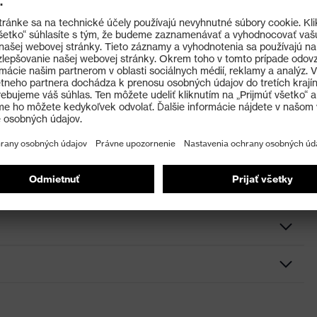
požiadavku na použitie pri veľmi nízkych teplotách (–
i komerčne dostupnými čistiacimi prostriedkami. Na
rčne dostupné dezinfekčné prostriedky. Na čistenie
šťadlá.
enie, Potný pás