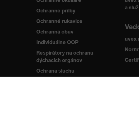
Ochranné okuliare
uvex 
a slu
Ochranné prilby
Ochranné rukavice
Ved
Ochranná obuv
uvex
Individuálne OOP
Normy
Respirátory na ochranu
Certif
dýchacích orgánov
Ochrana sluchu
Ochranné odevy a pracovné
oblečenie
Poradenstvo týkajúce
sa výrobkov
Od hlavy po päty: uvex Safety
Expert System