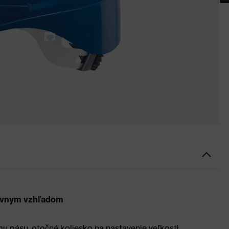
ktívnym vzhľadom
 pásu, otočné koliesko na nastavenie veľkosti,