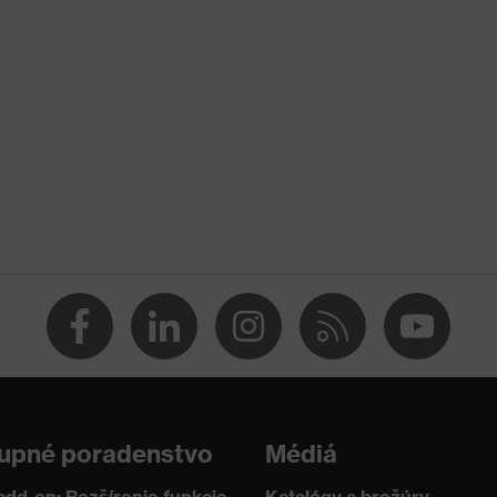
ilba
radu pri sile v rozsahu 150 až 250 N, Odolnosť voči prieniku
dmetov, Zvislé tlmenie nárazov
Odolnosť voči chladu do -30 °C
upné poradenstvo
Médiá