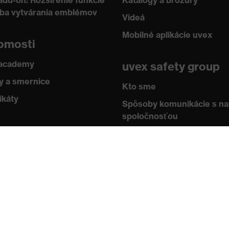
add-on: Rozšírenie funkcie
Katalógy a brožúry
žba vytvárania emblémov
Videá
Mobilné aplikácie uvex
omosti
 academy
uvex safety group
 a smernice
Kto sme
ikáty
Spôsoby komunikácie s n
spoločnosťou
Kontakt
Impressum
Ochrana údajov