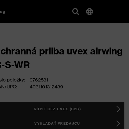
log
chranná prilba uvex airwing
B-S-WR
slo položky:
9762531
AN/UPC:
4031101312439
KÚPIŤ CEZ UVEX (B2B)
VYHĽADAŤ PREDAJCU