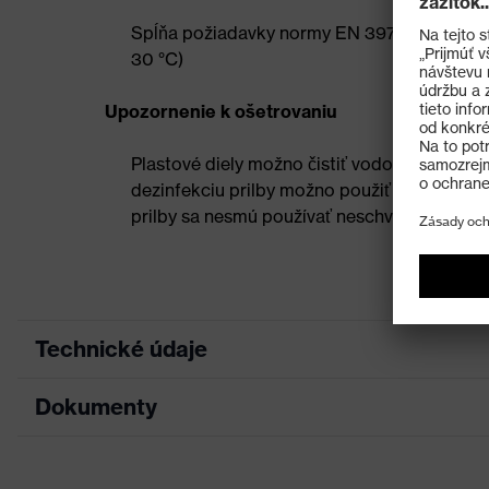
Spĺňa požiadavky normy EN 397 a dodatočnú 
30 °C)
Upozornenie k ošetrovaniu
Plastové diely možno čistiť vodou a bežným
dezinfekciu prilby možno použiť bežné kome
prilby sa nesmú používať neschválené rozpú
Technické údaje
Dokumenty
Hľadaná farba (filter)
Modrá
Úprava
6-bodové vnútorné vybav
List technických údajov