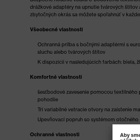
drážkové adaptéry na upnutie tvárových štítov 
zbytočných okrás sa môžete spoľahnúť v každej 
Všeobecné vlastnosti
Ochranná prilba s bočnými adaptérmi s eur
sluchu alebo tvárových štítov
K dispozícii v nasledujúcich farbách: biela, 
Komfortné vlastnosti
šesťbodové zavesenie pomocou textilného p
pohodlie
Tri variabilné vetracie otvory na zaistenie 
Upevňovací popruh so systémom otočného ko
Ochranné vlastnosti