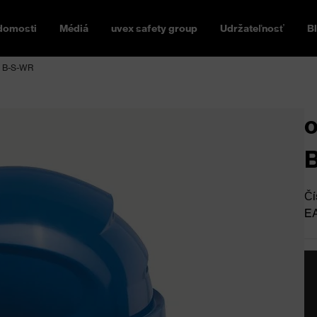
domosti
Médiá
uvex safety group
Udržateľnosť
B
g B-S-WR
o
Čí
E