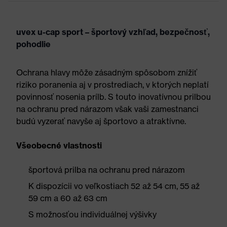
uvex u-cap sport – športový vzhľad, bezpečnosť,
pohodlie
Ochrana hlavy môže zásadným spôsobom znížiť
riziko poranenia aj v prostrediach, v ktorých neplatí
povinnosť nosenia prílb. S touto inovatívnou prilbou
na ochranu pred nárazom však vaši zamestnanci
budú vyzerať navyše aj športovo a atraktívne.
Všeobecné vlastnosti
športová prilba na ochranu pred nárazom
K dispozícii vo veľkostiach 52 až 54 cm, 55 až
59 cm a 60 až 63 cm
S možnosťou individuálnej výšivky