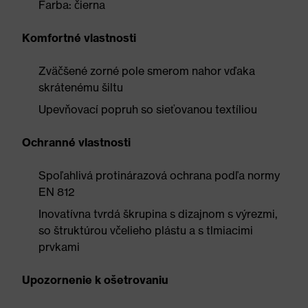
Farba: čierna
Komfortné vlastnosti
Zväčšené zorné pole smerom nahor vďaka
skrátenému šiltu
Upevňovací popruh so sieťovanou textíliou
Ochranné vlastnosti
Spoľahlivá protinárazová ochrana podľa normy
EN 812
Inovatívna tvrdá škrupina s dizajnom s výrezmi,
so štruktúrou včelieho plástu a s tlmiacimi
prvkami
Upozornenie k ošetrovaniu