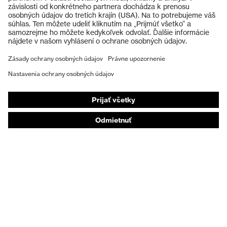
Ochranné prilby
Ochranné rukavice
Ochranná obuv
Individuálne OOP
Respirátory na ochranu dýchacích orgánov
Ochrana sluchu
Ochranné odevy a pracovné oblečenie
Poradenstvo týkajúce sa výrobkov
Od hlavy po päty: uvex Safety Expert System
Ochrana rúk: nástroj uvex Chemical Expert System
Ochrana dýchacích orgánov: nástroj uvex
Respiratory Expert System