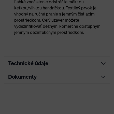
Ľahké znečistenie odstráňte mäkkou
kefkou/vlhkou handričkou. Textilný prvok je
vhodný na ručné pranie s jemným čistiacim
prostriedkom. Celý uzáver môžete
vydezinfikovať bežným, komerčne dostupným
jemným dezinfekčným prostriedkom.
Technické údaje
Dokumenty
Hľadaná farba
Čierna
(filter)
List technických údajov
Vonkajší
materiál
Textil
špičky
Vyhlásenie o zhode CE