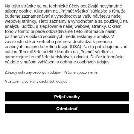
Výrobky
Ochranné okuliare
Ochranné prilby
Ochranné rukavice
Ochranná obuv
Individuálne OOP
Respirátory na ochranu dýchacích orgánov
Ochrana sluchu
Ochranné odevy a pracovné oblečenie
Poradenstvo týkajúce sa výrobkov