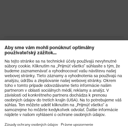
Výrobky
Ochranné okuliare
Ochranné prilby
Ochranné rukavice
Ochranná obuv
Individuálne OOP