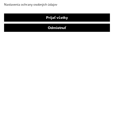
Respirátory na ochranu dýchacích orgánov
Ochrana sluchu
Ochranné odevy a pracovné oblečenie
Poradenstvo týkajúce sa výrobkov
Od hlavy po päty: uvex Safety Expert System
Ochrana rúk: nástroj uvex Chemical Expert System
Ochrana dýchacích orgánov: nástroj uvex
Respiratory Expert System
Ochrana očí: Konfigurátor ochranných okuliarov
Technológie
Ocenenia