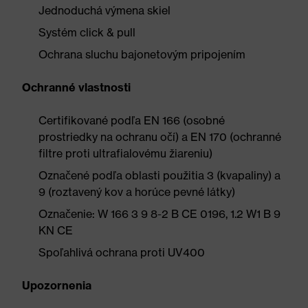
Jednoduchá výmena skiel
Systém click & pull
Ochrana sluchu bajonetovým pripojením
Ochranné vlastnosti
Certifikované podľa EN 166 (osobné
prostriedky na ochranu očí) a EN 170 (ochranné
filtre proti ultrafialovému žiareniu)
Označené podľa oblasti použitia 3 (kvapaliny) a
9 (roztavený kov a horúce pevné látky)
Označenie: W 166 3 9 8-2 B CE 0196, 1.2 W1 B 9
KN CE
Spoľahlivá ochrana proti UV400
Upozornenia