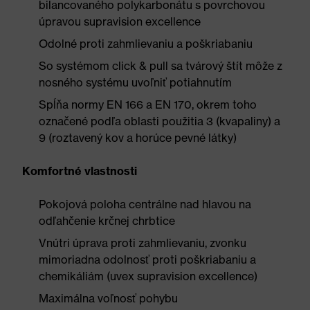
bilancovaného polykarbonátu s povrchovou
úpravou supravision excellence
Odolné proti zahmlievaniu a poškriabaniu
So systémom click & pull sa tvárový štít môže z
nosného systému uvoľniť potiahnutím
Spĺňa normy EN 166 a EN 170, okrem toho
označené podľa oblasti použitia 3 (kvapaliny) a
9 (roztavený kov a horúce pevné látky)
Komfortné vlastnosti
Pokojová poloha centrálne nad hlavou na
odľahčenie krčnej chrbtice
Vnútri úprava proti zahmlievaniu, zvonku
mimoriadna odolnosť proti poškriabaniu a
chemikáliám (uvex supravision excellence)
Maximálna voľnosť pohybu