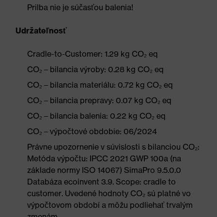
Prilba nie je súčasťou balenia!
Udržateľnosť
Cradle-to-Customer: 1.29 kg CO₂ eq
CO₂ – bilancia výroby: 0.28 kg CO₂ eq
CO₂ – bilancia materiálu: 0.72 kg CO₂ eq
CO₂ – bilancia prepravy: 0.07 kg CO₂ eq
CO₂ – bilancia balenia: 0.22 kg CO₂ eq
CO₂ – výpočtové obdobie: 06/2024
Právne upozornenie v súvislosti s bilanciou CO₂:
Metóda výpočtu: IPCC 2021 GWP 100a (na
základe normy ISO 14067) SimaPro 9.5.0.0
Databáza ecoinvent 3.9. Scope: cradle to
customer. Uvedené hodnoty CO₂ sú platné vo
výpočtovom období a môžu podliehať trvalým
zmenám.