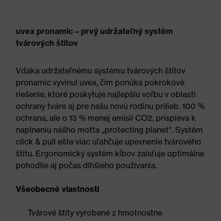
uvex pronamic – prvý udržateľný systém
tvárových štítov
Vďaka udržateľnému systému tvárových štítov
pronamic vyvinul uvex, čím ponúka pokrokové
riešenie, ktoré poskytuje najlepšiu voľbu v oblasti
ochrany tváre aj pre našu novú rodinu prilieb. 100 %
ochrana, ale o 13 % menej emisií CO2, prispieva k
naplneniu nášho motta „protecting planet“. Systém
click & pull ešte viac uľahčuje upevnenie tvárového
štítu. Ergonomický systém kĺbov zaisťuje optimálne
pohodlie aj počas dlhšieho používania.
Všeobecné vlastnosti
Tvárové štíty vyrobené z hmotnostne