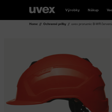
Výrobky
Nákup
Ve
Home
Ochranné prilby
uvex pronamic B-WR červen