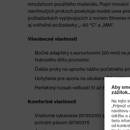
množstvom použitého materiálu. Popri inovácii
navrhnutých prvkoch poskytuje model uvex pro
požiadavkách vyplývajúcich z noriem (tlmenie ná
aj voliteľné požiadavky „–30 °C“ a „MM“.
Všeobecné vlastnosti
Bočné adaptéry s eurootvormi (30 mm) na p
tvárového štítu pronomic
Ďalšie prvky na upnutie nášho početného pr
Uchytenie pre sponu na okuliare IES (97720
Perfektný rozsah veľkostí 51 až 65 cm
Komfortné vlastnosti
Vnútorné vybavenie (9790310) so systémom 
potným pásom (9790311)