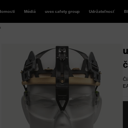
domosti
Médiá
uvex safety group
Udržateľnosť
B
á
u
č
Čí
E