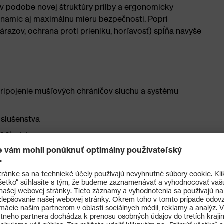
 v podobe novej štruktúry prilby a ergonomicky
namic aj maximálnu mieru bezpečnosti. Popri
razov, ochrana proti prieniku, horľavosť) spĺňa navyše
ripojenie mušľových chráničov sluchu a systému
íslušenstva
02) sériovo
otočného kolieska na plynulú reguláciu šírky vybavený