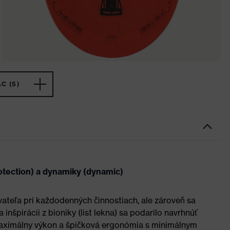
C (5)
otection) a dynamiky (dynamic)
vateľa pri každodenných činnostiach, ale zároveň sa
inšpirácii z bioniky (list lekna) sa podarilo navrhnúť
 maximálny výkon a špičková ergonómia s minimálnym