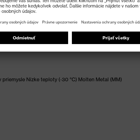
pásu zaručuje optimálnu ergonómiu a maximálny
a zaistenie maximálneho vetrania
 priemysle Nízke teploty (-30 °C) Molten Metal (MM)