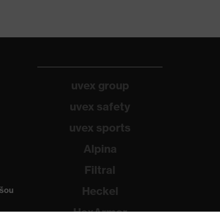
uvex group
uvex safety
uvex sports
Alpina
Filtral
Heckel
ašou
HexArmor