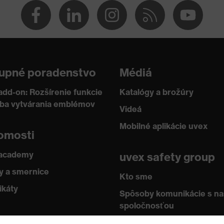
bradu pri sile v rozsahu 150 až 250 N, Odolnosť voči prieniku
dmetov, Zvislé tlmenie nárazov
Odolnosť voči chladu do -30 °C
upné poradenstvo
Médiá
add-on: Rozšírenie funkcie
Katalógy a brožúry
žba vytvárania emblémov
Videá
Mobilné aplikácie uvex
omosti
 academy
uvex safety group
 a smernice
Kto sme
ikáty
Spôsoby komunikácie s n
spoločnosťou