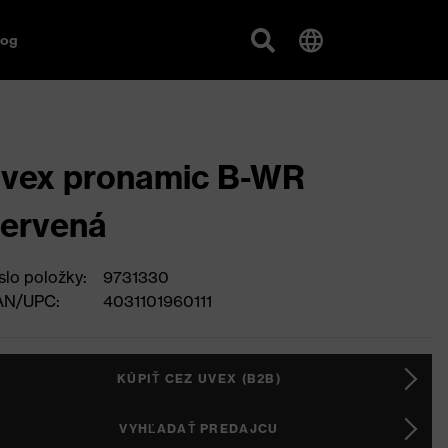
log
vex pronamic B-WR
ervená
slo položky:
9731330
AN/UPC:
4031101960111
KÚPIŤ CEZ UVEX (B2B)
VYHĽADAŤ PREDAJCU