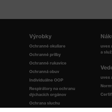
Ochrana pred
Rozopnutie popruhu pod 
mechanickými
špicatých a ostrých pre
rizikami
Ochrana pred
Odolnosť voči plameňu, 
tepelnými rizikami
Výrobky
Nák
Ochranné okuliare
uvex 
a slu
Ochranné prilby
Ochranné rukavice
Ved
Ochranná obuv
uvex
Individuálne OOP
Normy
Respirátory na ochranu
Certif
dýchacích orgánov
Ochrana sluchu
Ochranné odevy a pracovné