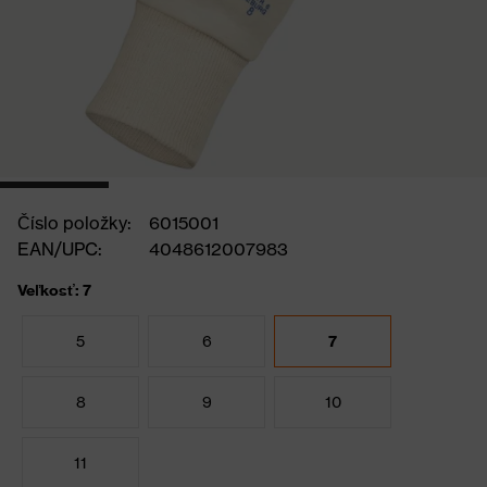
Číslo položky:
6015001
EAN/UPC:
4048612007983
Veľkosť: 7
5
6
7
8
9
10
11