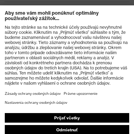
Výrobky
Ochranné okuliare
Ochranné prilby
Ochranné rukavice
Ochranná obuv
Individuálne OOP
Respirátory na ochranu dýchacích orgánov
Ochrana sluchu
Ochranné odevy a pracovné oblečenie