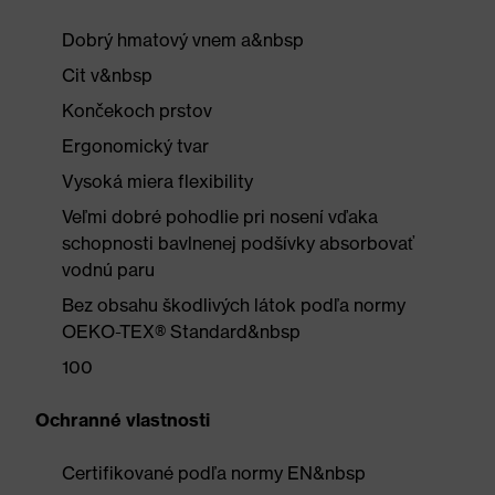
Dobrý hmatový vnem a&nbsp
Cit v&nbsp
Končekoch prstov
Ergonomický tvar
Vysoká miera flexibility
Veľmi dobré pohodlie pri nosení vďaka
schopnosti bavlnenej podšívky absorbovať
vodnú paru
Bez obsahu škodlivých látok podľa normy
OEKO-TEX® Standard&nbsp
100
Ochranné vlastnosti
Certifikované podľa normy EN&nbsp