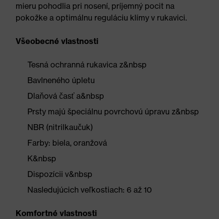
mieru pohodlia pri nosení, príjemný pocit na
pokožke a optimálnu reguláciu klímy v rukavici.
Všeobecné vlastnosti
Tesná ochranná rukavica z&nbsp
Bavlneného úpletu
Dlaňová časť a&nbsp
Prsty majú špeciálnu povrchovú úpravu z&nbsp
NBR (nitrilkaučuk)
Farby: biela, oranžová
K&nbsp
Dispozícii v&nbsp
Nasledujúcich veľkostiach: 6 až 10
Komfortné vlastnosti