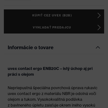
KÚPIŤ CEZ UVEX (B2B)
VYHĽADAŤ PREDAJCU
Informácie o tovare
uvex contact ergo ENB20C – istý úchop aj pri
práci s olejom
Nepriepustná špeciálna povrchová úprava rukavíc
uvex contact ergo z materiálu NBR je odolná voči
olejom a tukom. Vysokokvalitná podšívka
z bavlneného úpletu zaisťuje okrem iného vysokú