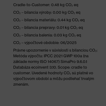
Cradle-to-Customer: 0.48 kg CO₂ eq
CO₂ – bilancia výroby: 0.00 kg CO₂ eq
CO₂ – bilancia materiálu: 0.44 kg CO₂ eq
CO₂ – bilancia prepravy: 0.01 kg CO₂ eq
CO₂ – bilancia balenia: 0.03 kg CO₂ eq
CO₂ – výpočtové obdobie: 06/2025
Právne upozornenie v súvislosti s bilanciou CO₂:
Metóda výpočtu: IPCC 2021 GWP 100a (na
základe normy ISO 14067) SimaPro 9.6.0.1
Databáza ecoinvent 3.10. Scope: cradle to
customer. Uvedené hodnoty CO₂ sú platné vo
výpočtovom období a môžu podliehať trvalým
zmenám.