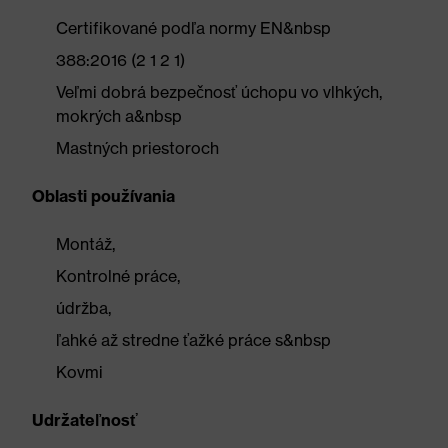
Certifikované podľa normy EN&nbsp
388:2016 (2 1 2 1)
Veľmi dobrá bezpečnosť úchopu vo vlhkých,
mokrých a&nbsp
Mastných priestoroch
Oblasti používania
Montáž,
Kontrolné práce,
údržba,
ľahké až stredne ťažké práce s&nbsp
Kovmi
Udržateľnosť