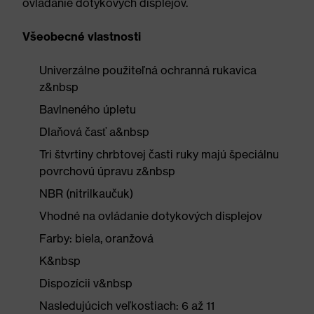
ovládanie dotykových displejov.
Všeobecné vlastnosti
Univerzálne použiteľná ochranná rukavica
z&nbsp
Bavlneného úpletu
Dlaňová časť a&nbsp
Tri štvrtiny chrbtovej časti ruky majú špeciálnu
povrchovú úpravu z&nbsp
NBR (nitrilkaučuk)
Vhodné na ovládanie dotykových displejov
Farby: biela, oranžová
K&nbsp
Dispozícii v&nbsp
Nasledujúcich veľkostiach: 6 až 11