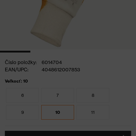
Číslo položky:
6014704
EAN/UPC:
4048612007853
Veľkosť: 10
6
7
8
9
10
11