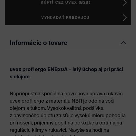
KÚPIŤ CEZ UVEX (B2B)
VYHĽADAŤ PREDAJCU
Informácie o tovare
uvex profi ergo ENB20A – istý úchop aj pri práci
s olejom
Nepriepustná špeciálna povrchová úprava rukavíc
uvex profi ergo z materiálu NBR je odolná voči
olejom a tukom. Vysokokvalitná podšívka
z bavlneného úpletu zaisťuje vysokú mieru pohodlia
pri nosení, príjemný pocit na pokožke a optimálnu
reguláciu klímy v rukavici. Navyše sa hodí na