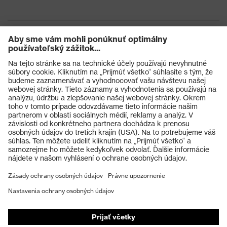
Výrobky
Ochranné okuliare
Ochranné prilby
Ochranné rukavice
Ochranná obuv
Individuálne OOP
Respirátory na ochranu dýchacích orgánov
Ochrana sluchu