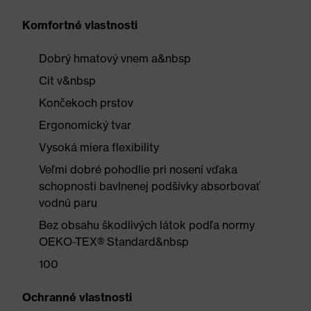
Komfortné vlastnosti
Dobrý hmatový vnem a&nbsp
Cit v&nbsp
Končekoch prstov
Ergonomický tvar
Vysoká miera flexibility
Veľmi dobré pohodlie pri nosení vďaka
schopnosti bavlnenej podšívky absorbovať
vodnú paru
Bez obsahu škodlivých látok podľa normy
OEKO-TEX® Standard&nbsp
100
Ochranné vlastnosti