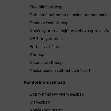
Flexibilná a&nbsp
Robustná ochranná rukavica pre mechanick
Dlaňová časť a&nbsp
Končeky prstov majú povrchovú úpravu z&
NBR-polyuretánu
Farba: sivá, čierna
K&nbsp
Dispozícii v&nbsp
Nasledujúcich veľkostiach: 7 až 11
Komfortné vlastnosti
Dobrý hmatový vnem a&nbsp
Cit v&nbsp
Končekoch prstov