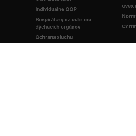
uvex
Individuálne OOP
Normy
Respirátory na ochranu
Certif
dýchacích orgánov
Ochrana sluchu
Ochranné odevy a pracovné
oblečenie
Poradenstvo týkajúce
sa výrobkov
Od hlavy po päty: uvex Safety
Expert System
Ochrana rúk: nástroj uvex
Chemical Expert System
Ochrana dýchacích orgánov: