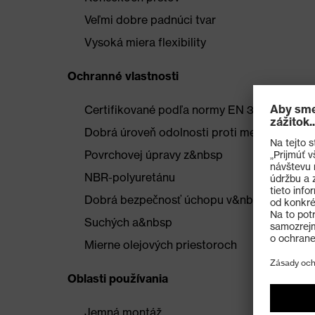
Veľmi dobre padnúci tvar
Vysoká miera flexibility
Ochranné vlastnosti
Certifikované podľa normy EN 388:2016 (4 1
Dobrá úroveň odolnosti proti mechanickému
Povrchovej úpravy z&nbsp
NBR-polyuretánu
Dobrá bezpečnosť úchopu v&nbsp
Suchých a&nbsp
Mierne olejových priestoroch
Oblasti používania
Jemná montáž,