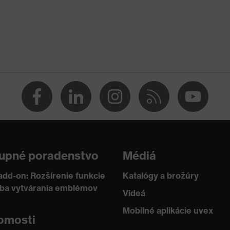
upné poradenstvo
Médiá
add-on: Rozšírenie funkcie
Katalógy a brožúry
žba vytvárania emblémov
Videá
Mobilné aplikácie uvex
omosti