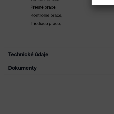
Presné práce,
Kontrolné práce,
Triediace práce,
Technické údaje
Dokumenty
Hľadaná farba (filter)
Si
Vyhotovenie
S 
List technických údajov
Povrchová úprava
N
Vyhlásenie o zhode CE
Plocha povrchovej úpravy
Ko
Portál na prevzatie vyhlásení o zhode CE
Označenie skupiny výrobkov
uv