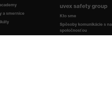
 academy
uvex safety group
 a smernice
Kto sme
ikáty
Spôsoby komunikácie s n
spoločnosťou
Kontakt
Impressum
Ochrana údajov