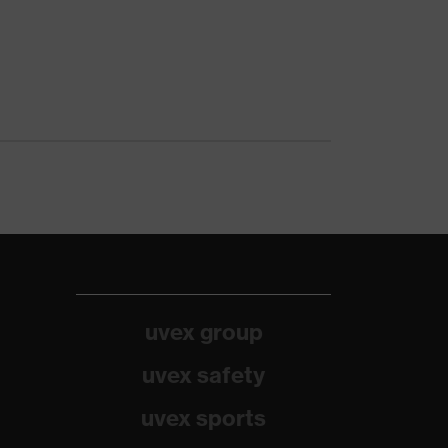
uvex group
uvex safety
uvex sports