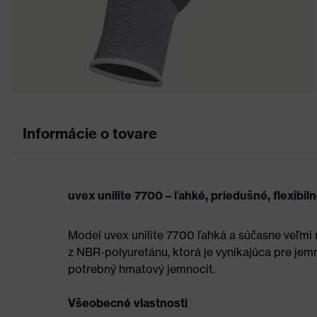
Informácie o tovare
uvex unilite 7700 – ľahké, priedušné, flexibil
Model uvex unilite 7700 ľahká a súčasne veľmi
z NBR-polyuretánu, ktorá je vynikajúca pre jemn
potrebný hmatový jemnocit.
Všeobecné vlastnosti