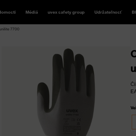
domosti
Médiá
uvex safety group
Udržateľnosť
B
nilite 7700
O
u
Čí
E
Ve