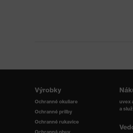
Výrobky
Nák
Ochranné okuliare
uvex 
a slu
Ochranné prilby
Ochranné rukavice
Ved
Ochranná obuv