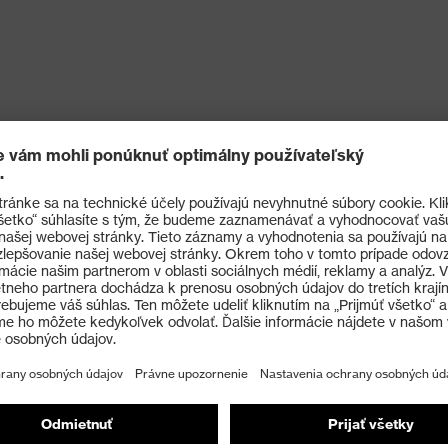
 2 1 X)
 oderu na základe polyamid-elastanovej vrstvy a&nbsp