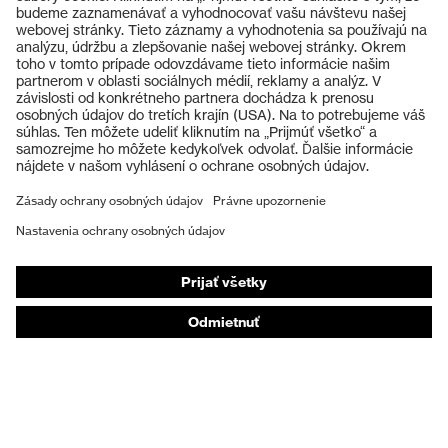
Výrobky
Ochranné okuliare
Ochranné prilby
Ochranné rukavice
Ochranná obuv
Individuálne OOP
Respirátory na ochranu dýchacích orgánov
Ochrana sluchu
Ochranné odevy a pracovné oblečenie
Poradenstvo týkajúce sa výrobkov
Od hlavy po päty: uvex Safety Expert System