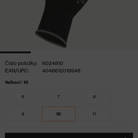
Číslo položky:
6024810
EAN/UPC:
4048612019948
Veľkosť: 10
6
7
8
9
10
11