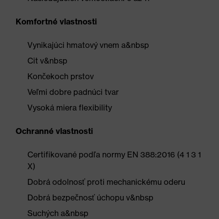
Komfortné vlastnosti
Vynikajúci hmatový vnem a&nbsp
Cit v&nbsp
Končekoch prstov
Veľmi dobre padnúci tvar
Vysoká miera flexibility
Ochranné vlastnosti
Certifikované podľa normy EN 388:2016 (4 1 3 1
X)
Dobrá odolnosť proti mechanickému oderu
Dobrá bezpečnosť úchopu v&nbsp
Suchých a&nbsp