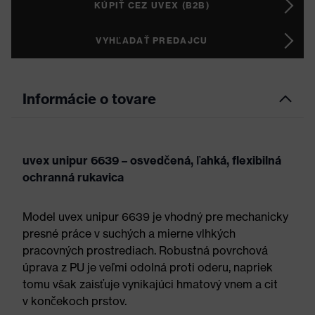
KÚPIŤ CEZ UVEX (B2B)
VYHĽADAŤ PREDAJCU
Informácie o tovare
uvex unipur 6639 – osvedčená, ľahká, flexibilná
ochranná rukavica
Model uvex unipur 6639 je vhodný pre mechanicky
presné práce v suchých a mierne vlhkých
pracovných prostrediach. Robustná povrchová
úprava z PU je veľmi odolná proti oderu, napriek
tomu však zaisťuje vynikajúci hmatový vnem a cit
v končekoch prstov.