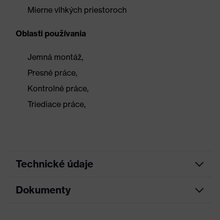
Mierne vlhkých priestoroch
Oblasti používania
Jemná montáž,
Presné práce,
Kontrolné práce,
Triediace práce,
Technické údaje
Dokumenty
Hľadaná farba
Čierna
(filter)