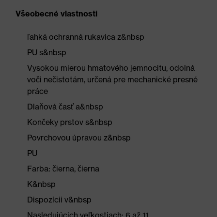
Všeobecné vlastnosti
ľahká ochranná rukavica z&nbsp
PU s&nbsp
Vysokou mierou hmatového jemnocitu, odolná
voči nečistotám, určená pre mechanické presné
práce
Dlaňová časť a&nbsp
Končeky prstov s&nbsp
Povrchovou úpravou z&nbsp
PU
Farba: čierna, čierna
K&nbsp
Dispozícii v&nbsp
Nasledujúcich veľkostiach: 6 až 11