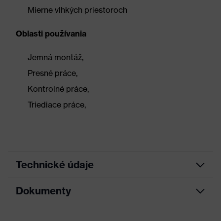
Mierne vlhkých priestoroch
Oblasti používania
Jemná montáž,
Presné práce,
Kontrolné práce,
Triediace práce,
Technické údaje
Dokumenty
Hľadaná farba
Čierna
(filter)