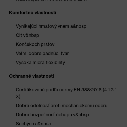
Komfortné vlastnosti
Vynikajúci hmatový vnem a&nbsp
Cit v&nbsp
Končekoch prstov
Veľmi dobre padnúci tvar
Vysoká miera flexibility
Ochranné vlastnosti
Certifikované podľa normy EN 388:2016 (4 1 3 1
X)
Dobrá odolnosť proti mechanickému oderu
Dobrá bezpečnosť úchopu v&nbsp
Suchých a&nbsp