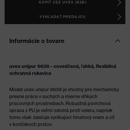
KÚPIŤ CEZ UVEX (B2B)
VYHĽADAŤ PREDAJCU
Informácie o tovare
uvex unipur 6639 – osvedčená, ľahká, flexibilná
ochranná rukavica
Model uvex unipur 6639 je vhodný pre mechanicky
presné práce v suchých a mierne vlhkých
pracovných prostrediach. Robustná povrchová
úprava z PU je veľmi odolná proti oderu, napriek
tomu však zaisťuje vynikajúci hmatový vnem a cit
v končekoch prstov.