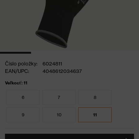
Číslo položky:
6024811
EAN/UPC:
4048612034637
Veľkosť: 11
6
7
8
9
10
11