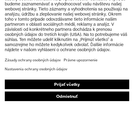
Výrobky
Ochranné okuliare
Ochranné prilby
Ochranné rukavice
Ochranná obuv
Individuálne OOP
Respirátory na ochranu dýchacích orgánov
Ochrana sluchu
Ochranné odevy a pracovné oblečenie
Poradenstvo týkajúce sa výrobkov
Od hlavy po päty: uvex Safety Expert System