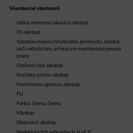
Všeobecné vlastnosti
ľahká ochranná rukavica z&nbsp
PU s&nbsp
Vysokou mierou hmatového jemnocitu, odolná
voči nečistotám, určená pre mechanické presné
práce
Dlaňová časť a&nbsp
Končeky prstov s&nbsp
Povrchovou úpravou z&nbsp
PU
Farba: čierna, čierna
K&nbsp
Dispozícii v&nbsp
Nasledujúcich veľkostiach: 6 až 11