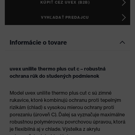
KÚPIŤ CEZ UVEX (B2B)
VYHĽADAŤ PREDAJCU
Informácie o tovare
uvex unilite thermo plus cut c – robustná
ochrana rúk do studených podmienok
Model uvex unilite thermo plus cut c sú zimné
rukavice, ktoré kombinujú ochranu proti tepelným
rizikám (chlad) s vysokou mierou ochrany proti
porezaniu (úroveň C). Ďalej sa vyznačuje maximálne
robustnou polymérovou povrchovou úpravou, ktorá
je flexibilná aj v chlade. Výstelka z akrylu