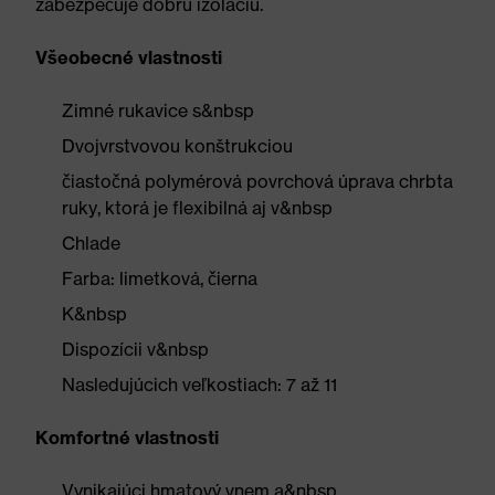
zabezpečuje dobrú izoláciu.
Všeobecné vlastnosti
Zimné rukavice s&nbsp
Dvojvrstvovou konštrukciou
čiastočná polymérová povrchová úprava chrbta
ruky, ktorá je flexibilná aj v&nbsp
Chlade
Farba: limetková, čierna
K&nbsp
Dispozícii v&nbsp
Nasledujúcich veľkostiach: 7 až 11
Komfortné vlastnosti
Vynikajúci hmatový vnem a&nbsp