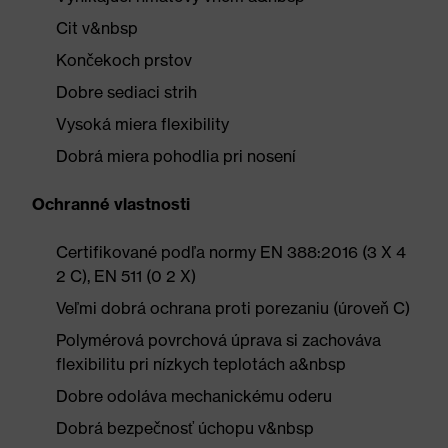
Cit v&nbsp
Končekoch prstov
Dobre sediaci strih
Vysoká miera flexibility
Dobrá miera pohodlia pri nosení
Ochranné vlastnosti
Certifikované podľa normy EN 388:2016 (3 X 4
2 C), EN 511 (0 2 X)
Veľmi dobrá ochrana proti porezaniu (úroveň C)
Polymérová povrchová úprava si zachováva
flexibilitu pri nízkych teplotách a&nbsp
Dobre odoláva mechanickému oderu
Dobrá bezpečnosť úchopu v&nbsp