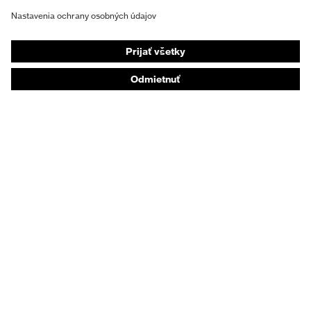
Individuálne OOP
Respirátory na ochranu dýchacích orgánov
Ochrana sluchu
Ochranné odevy a pracovné oblečenie
Poradenstvo týkajúce sa výrobkov
Od hlavy po päty: uvex Safety Expert System
Ochrana rúk: nástroj uvex Chemical Expert System
Ochrana dýchacích orgánov: nástroj uvex
Respiratory Expert System
Ochrana očí: Konfigurátor ochranných okuliarov
Technológie
Ocenenia