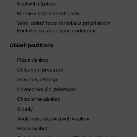
Suchých a&nbsp
Mierne vlhkých priestoroch
Veľmi dobrá tepelná izolácia pri priamom
kontakte so studenými predmetmi
Oblasti používania
Práca v&nbsp
Chladnom prostredí
Stavebný a&nbsp
Kovospracujúci priemysel
Chladiarne a&nbsp
Sklady
Vodiči vysokozdvižných vozíkov
Práca s&nbsp