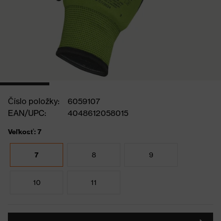
Číslo položky:
6059107
EAN/UPC:
4048612058015
Veľkosť: 7
7
8
9
10
11