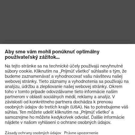
Výrobky
Ochranné okuliare
Ochranné prilby
Ochranné rukavice
Ochranná obuv