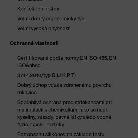
Končekoch prstov
Veľmi dobrý ergonomický tvar
Veľmi vysoká ohybnosť
Ochranné vlastnosti
Certifikované podľa normy EN ISO 455, EN
ISO&nbsp
374-1:2016/typ B (J K P T)
Dobrý úchop vďaka zdrsnenému povrchu
rukavice
Spoľahlivá ochrana pred striekancami pri
manipulácii s chemikáliami, ako sú napr.
kyseliny, zásady, pevné látky alebo vodné
fyziologické roztoky
Bez obsahu silikónov na základe testu