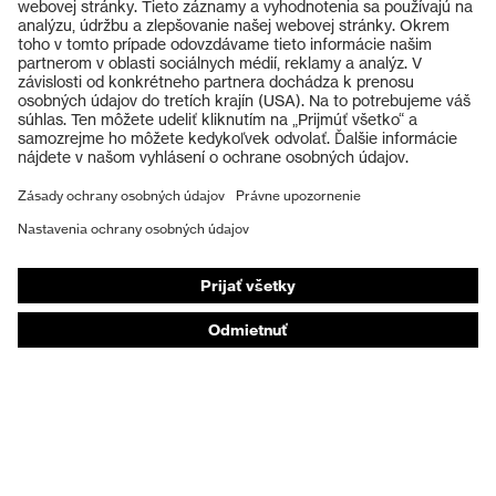
Výrobky
Ochranné okuliare
Ochranné prilby
Ochranné rukavice
Ochranná obuv
Individuálne OOP
Respirátory na ochranu dýchacích orgánov
Ochrana sluchu
Ochranné odevy a pracovné oblečenie
Poradenstvo týkajúce sa výrobkov
Od hlavy po päty: uvex Safety Expert System
Ochrana rúk: nástroj uvex Chemical Expert System