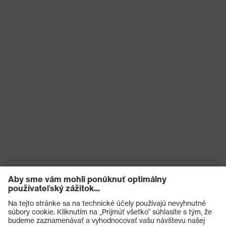
Hrúbka
povrchovej
0.10
úpravy
EN ISO 374-1:2016 + A1:2018, EN
Norma
ISO 374-5:2016, EN ISO
21420:2020
Dĺžka rukavíc
24