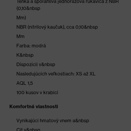
Tenká a spoľahlivá jednorazová rukavica z NBR
(0,10&nbsp
Mm)
NBR (nitrilový kaučuk), cca 0,10&nbsp
Mm
Farba: modrá
K&nbsp
Dispozícii v&nbsp
Nasledujúcich veľkostiach: XS až XL
AQL 1,5
100 kusov v krabici
Komfortné vlastnosti
Vynikajúci hmatový vnem a&nbsp
Cit v&nbsp