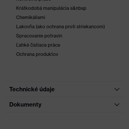
Krátkodobá manipulácia s&nbsp
Chemikáliami
Lakovňa (ako ochrana proti striekancom)
Spracovanie potravín
Ľahké čistiace práce
Ochrana produktov
Technické údaje
Dokumenty
Hľadaná
Modrá
farba (filter)
List technických údajov
Vyhotovenie
S vyhrnovacím okrajom