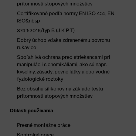
prítomnosti stopových množstiev
Certifikované podľa normy EN ISO 455, EN
ISO&nbsp
374-1:2016/typ B (J K P T)
Dobrý úchop vďaka zdrsnenému povrchu
rukavice
Spoľahlivá ochrana pred striekancami pri
manipulácii s chemikáliami, ako sú napr.
kyseliny, zásady, pevné látky alebo vodné
fyziologické roztoky
Bez obsahu silikónov na základe testu
prítomnosti stopových množstiev
Oblasti používania
Presné montážne práce
Kontrolné práce