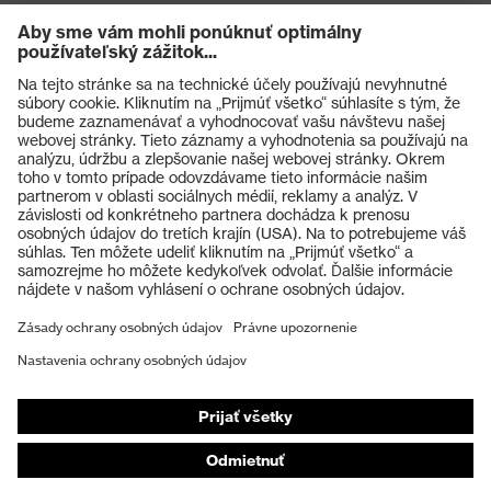
Opätovné
Na viac použití (R)
použitie
STANDARD 100 by OEKO-TEX®,
Certifikáty
Výrobky
Hodí sa na kontakt s potravinami
Ochranné okuliare
Dĺžka rukavíc
35
Ochranné prilby
EN ISO 374-1:2016 + A1:2018, EN
Ochranné rukavice
Norma
407:2020, EN 388:2016 + A1:2018,
EN ISO 21420:2020
Ochranná obuv
Individuálne OOP
Hrúbka
povrchovej
0.50
Respirátory na ochranu dýchacích orgánov
úpravy
Ochrana sluchu
Ochranné odevy a pracovné oblečenie