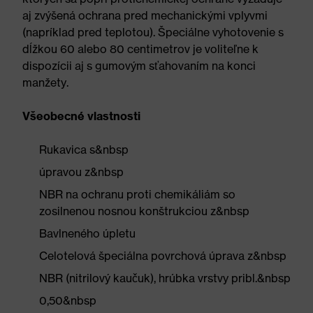
aj zvýšená ochrana pred mechanickými vplyvmi
(napríklad pred teplotou). Špeciálne vyhotovenie s
dĺžkou 60 alebo 80 centimetrov je voliteľne k
dispozícii aj s gumovým sťahovaním na konci
manžety.
Všeobecné vlastnosti
Rukavica s&nbsp
úpravou z&nbsp
NBR na ochranu proti chemikáliám so
zosilnenou nosnou konštrukciou z&nbsp
Bavlneného úpletu
Celotelová špeciálna povrchová úprava z&nbsp
NBR (nitrilový kaučuk), hrúbka vrstvy pribl.&nbsp
0,50&nbsp