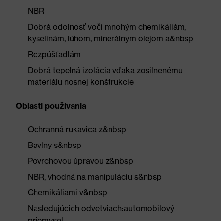
NBR
Dobrá odolnosť voči mnohým chemikáliám,
kyselinám, lúhom, minerálnym olejom a&nbsp
Rozpúšťadlám
Dobrá tepelná izolácia vďaka zosilnenému
materiálu nosnej konštrukcie
Oblasti používania
Ochranná rukavica z&nbsp
Bavlny s&nbsp
Povrchovou úpravou z&nbsp
NBR, vhodná na manipuláciu s&nbsp
Chemikáliami v&nbsp
Nasledujúcich odvetviach:automobilový
priemysel,