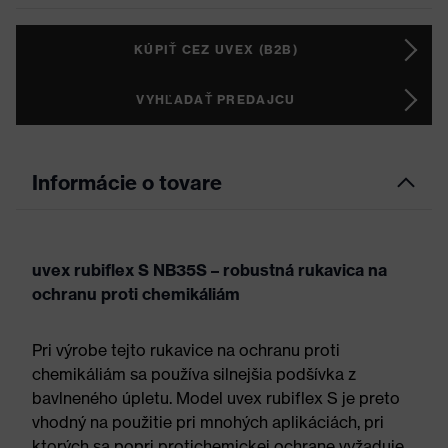
KÚPIŤ CEZ UVEX (B2B)
VYHĽADAŤ PREDAJCU
Informácie o tovare
uvex rubiflex S NB35S – robustná rukavica na
ochranu proti chemikáliám
Pri výrobe tejto rukavice na ochranu proti
chemikáliám sa používa silnejšia podšívka z
bavlneného úpletu. Model uvex rubiflex S je preto
vhodný na použitie pri mnohých aplikáciách, pri
ktorých sa popri protichemickej ochrane vyžaduje