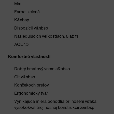
Mm
Farba: zelená
K&nbsp
Dispozícii v&nbsp
Nasledujúcich veľkostiach: 8 až 11
AQL 1,5
Komfortné vlastnosti
Dobrý hmatový vnem a&nbsp
Cit v&nbsp
Končekoch prstov
Ergonomický tvar
Vynikajúca miera pohodlia pri nosení vďaka
vysokokvalitnej nosnej konštrukcii z&nbsp