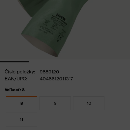
Číslo položky:
9889120
EAN/UPC:
4048612011317
Veľkosť: 8
8
9
10
11