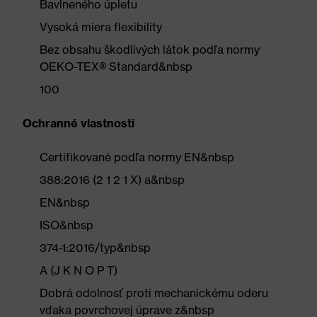
Bavlneného úpletu
Vysoká miera flexibility
Bez obsahu škodlivých látok podľa normy
OEKO-TEX® Standard&nbsp
100
Ochranné vlastnosti
Certifikované podľa normy EN&nbsp
388:2016 (2 1 2 1 X) a&nbsp
EN&nbsp
ISO&nbsp
374-1:2016/typ&nbsp
A (J K N O P T)
Dobrá odolnosť proti mechanickému oderu
vďaka povrchovej úprave z&nbsp