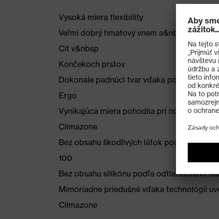
Vysoká miera flexibility
Veľmi dobrý hmatový vnem a&nbsp
Cit v&nbsp
Končekoch prstov
Dokonale padnúci tvar vďaka použitiu tec
Ergo
Vynikajúca miera pohodlia pri nosení vďaka
Climazone
Bez obsahu škodlivých látok podľa norm
100
Bez obsahu silikónu podľa odtlačkového te
Mimoriadne priedušné vďaka technológii u
Climazone