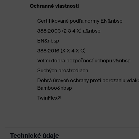
Ochranné vlastnosti
Certifikované podľa normy EN&nbsp
388:2003 (2 3 4 X) a&nbsp
EN&nbsp
388:2016 (X X 4 X C)
Veľmi dobrá bezpečnosť úchopu v&nbsp
Suchých prostrediach
Dobrá úroveň ochrany proti porezaniu vďaka
Bamboo&nbsp
TwinFlex®
Technické údaje