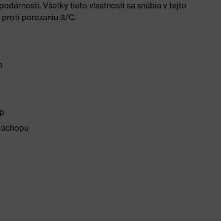
podárnosti. Všetky tieto vlastnosti sa snúbia v tejto
proti porezaniu 3/C.
p
sp
e úchopu