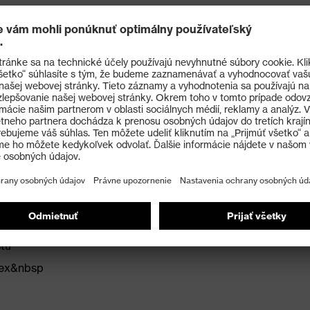
hnológie 3D&nbsp
 technológii uvex&nbsp
y OEKO-TEX® Standard&nbsp
stu
vex&nbsp