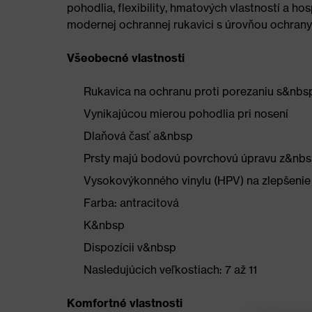
pohodlia, flexibility, hmatových vlastností a hos
modernej ochrannej rukavici s úrovňou ochrany 
Všeobecné vlastnosti
Rukavica na ochranu proti porezaniu s&nbs
Vynikajúcou mierou pohodlia pri nosení
Dlaňová časť a&nbsp
Prsty majú bodovú povrchovú úpravu z&nb
Vysokovýkonného vinylu (HPV) na zlepšeni
Farba: antracitová
K&nbsp
Dispozícii v&nbsp
Nasledujúcich veľkostiach: 7 až 11
Komfortné vlastnosti