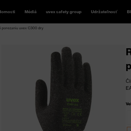
domosti
Médiá
uvex safety group
Udržateľnosť
B
i porezaniu uvex C300 dry
R
p
Čí
E
Ve