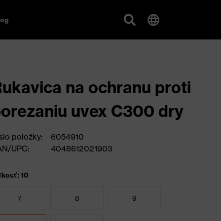
log
ukavica na ochranu proti
orezaniu uvex C300 dry
slo položky:
6054910
AN/UPC:
4048612021903
ľkosť: 10
7
8
9