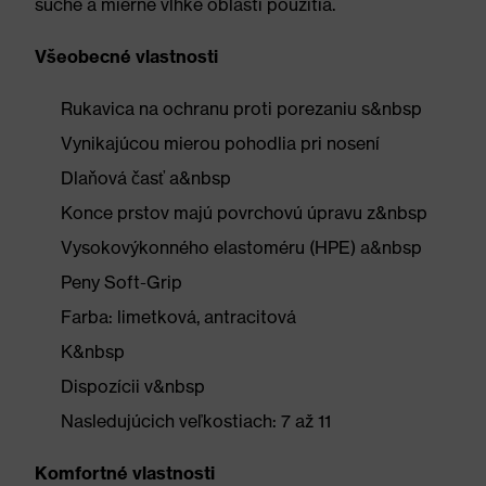
suché a mierne vlhké oblasti použitia.
Všeobecné vlastnosti
Rukavica na ochranu proti porezaniu s&nbsp
Vynikajúcou mierou pohodlia pri nosení
Dlaňová časť a&nbsp
Konce prstov majú povrchovú úpravu z&nbsp
Vysokovýkonného elastoméru (HPE) a&nbsp
Peny Soft-Grip
Farba: limetková, antracitová
K&nbsp
Dispozícii v&nbsp
Nasledujúcich veľkostiach: 7 až 11
Komfortné vlastnosti