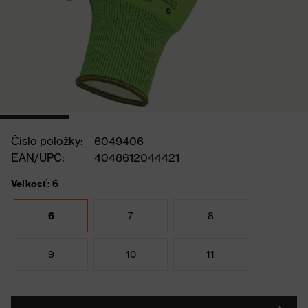
Číslo položky:
6049406
EAN/UPC:
4048612044421
Veľkosť: 6
6
7
8
9
10
11