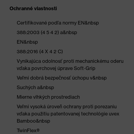
Ochranné vlastnosti
Certifikované podľa normy EN&nbsp
388:2003 (4 5 4 2) a&nbsp
EN&nbsp
388:2016 (4 X 4 2 C)
Vynikajúca odolnosť proti mechanickému oderu
vďaka povrchovej úprave Soft-Grip
Veľmi dobrá bezpečnosť úchopu v&nbsp
Suchých a&nbsp
Mierne vlhkých prostrediach
Veľmi vysoká úroveň ochrany proti porezaniu
vďaka použitiu patentovanej technológie uvex
Bamboo&nbsp
TwinFlex®