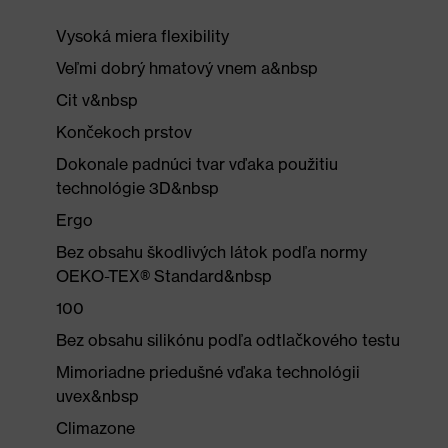
Vysoká miera flexibility
Veľmi dobrý hmatový vnem a&nbsp
Cit v&nbsp
Končekoch prstov
Dokonale padnúci tvar vďaka použitiu
technológie 3D&nbsp
Ergo
Bez obsahu škodlivých látok podľa normy
OEKO-TEX® Standard&nbsp
100
Bez obsahu silikónu podľa odtlačkového testu
Mimoriadne priedušné vďaka technológii
uvex&nbsp
Climazone