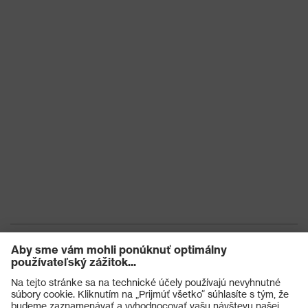
Ochrana pred
Ochrana pred reznými
mechanickými
poraneniami, Ochrana pred
rizikami
tržnými ranami
Ochrana pred
tepelnými
Ochrana pred kontaktným teplom
rizikami
Pečať kvality
Made in Germany
uvex
Technológia Bamboo TwinFlex®,
Technológia
uvex climazone, Vhodné pre
uvex
dotykové obrazovky, 3D ErgoFlex
Technology
Opätovné
Na viac použití (R)
použitie
Certifikáty
STANDARD 100 by OEKO-TEX®