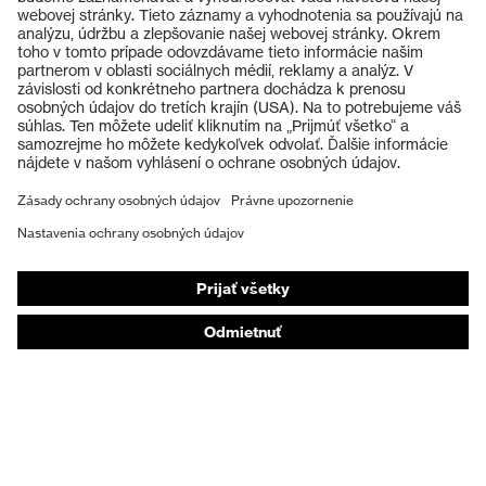
Výrobky
EN 407:2020, EN 388:2016 +
Norma
Ochranné okuliare
A1:2018, EN ISO 21420:2020
Ochranné prilby
Ochranné rukavice
Ochranná obuv
Individuálne OOP
Respirátory na ochranu dýchacích orgánov
Ochrana sluchu
Ochranné odevy a pracovné oblečenie
Poradenstvo týkajúce sa výrobkov
Od hlavy po päty: uvex Safety Expert System
Ochrana rúk: nástroj uvex Chemical Expert System