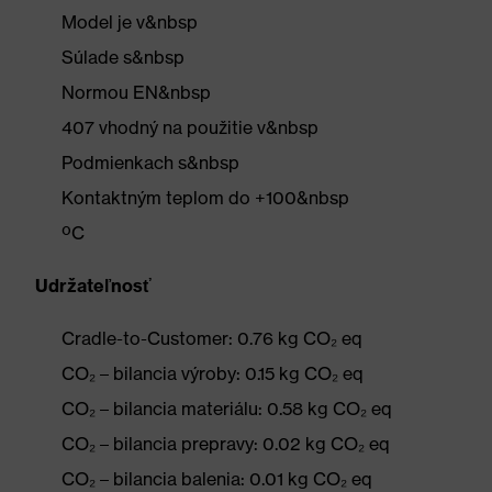
Model je v&nbsp
Súlade s&nbsp
Normou EN&nbsp
407 vhodný na použitie v&nbsp
Podmienkach s&nbsp
Kontaktným teplom do +100&nbsp
ºC
Udržateľnosť
Cradle-to-Customer: 0.76 kg CO₂ eq
CO₂ – bilancia výroby: 0.15 kg CO₂ eq
CO₂ – bilancia materiálu: 0.58 kg CO₂ eq
CO₂ – bilancia prepravy: 0.02 kg CO₂ eq
CO₂ – bilancia balenia: 0.01 kg CO₂ eq