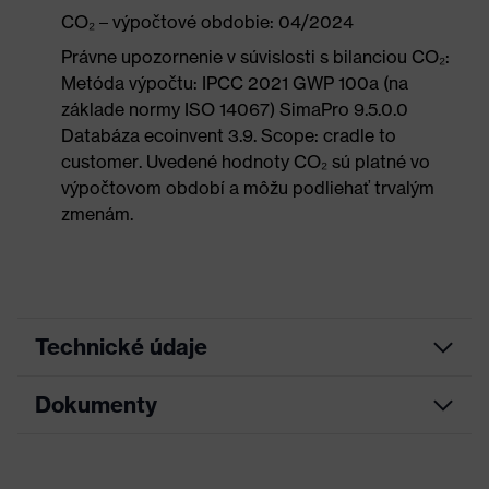
CO₂ – výpočtové obdobie: 04/2024
Právne upozornenie v súvislosti s bilanciou CO₂:
Metóda výpočtu: IPCC 2021 GWP 100a (na
základe normy ISO 14067) SimaPro 9.5.0.0
Databáza ecoinvent 3.9. Scope: cradle to
customer. Uvedené hodnoty CO₂ sú platné vo
výpočtovom období a môžu podliehať trvalým
zmenám.
Technické údaje
Dokumenty
Marketingová
Antracitová, Limetková
farba
List technických údajov
Hľadaná farba
Sivá, Zelená