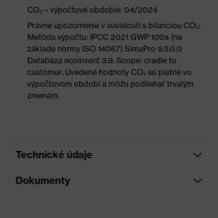
CO₂ – výpočtové obdobie: 04/2024
Právne upozornenie v súvislosti s bilanciou CO₂:
Metóda výpočtu: IPCC 2021 GWP 100a (na
základe normy ISO 14067) SimaPro 9.5.0.0
Databáza ecoinvent 3.9. Scope: cradle to
customer. Uvedené hodnoty CO₂ sú platné vo
výpočtovom období a môžu podliehať trvalým
zmenám.
Technické údaje
Dokumenty
Marketingová
Antracitová, Limetková
farba
List technických údajov
Hľadaná farba
Sivá, Zelená