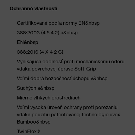
Ochranné vlastnosti
Certifikované podľa normy EN&nbsp
388:2003 (4 5 4 2) a&nbsp
EN&nbsp
388:2016 (4 X 4 2 C)
Vynikajúca odolnosť proti mechanickému oderu
vďaka povrchovej úprave Soft-Grip
Veľmi dobrá bezpečnosť úchopu v&nbsp
Suchých a&nbsp
Mierne vlhkých prostrediach
Veľmi vysoká úroveň ochrany proti porezaniu
vďaka použitiu patentovanej technológie uvex
Bamboo&nbsp
TwinFlex®