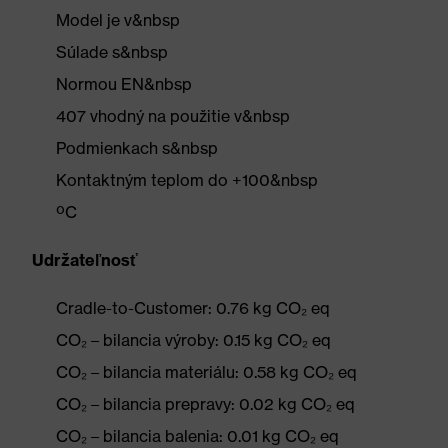
Model je v&nbsp
Súlade s&nbsp
Normou EN&nbsp
407 vhodný na použitie v&nbsp
Podmienkach s&nbsp
Kontaktným teplom do +100&nbsp
ºC
Udržateľnosť
Cradle-to-Customer: 0.76 kg CO₂ eq
CO₂ – bilancia výroby: 0.15 kg CO₂ eq
CO₂ – bilancia materiálu: 0.58 kg CO₂ eq
CO₂ – bilancia prepravy: 0.02 kg CO₂ eq
CO₂ – bilancia balenia: 0.01 kg CO₂ eq