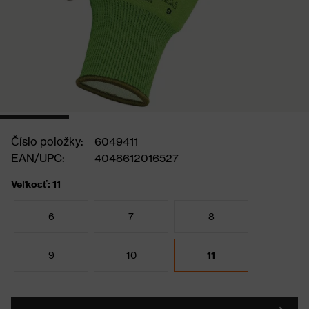
Číslo položky:
6049411
EAN/UPC:
4048612016527
Veľkosť: 11
6
7
8
9
10
11