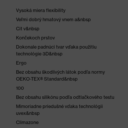
Vysoká miera flexibility
Veľmi dobrý hmatový vnem a&nbsp
Cit v&nbsp
Končekoch prstov
Dokonale padnúci tvar vďaka použitiu
technológie 3D&nbsp
Ergo
Bez obsahu škodlivých látok podľa normy
OEKO-TEX® Standard&nbsp
100
Bez obsahu silikónu podľa odtlačkového testu
Mimoriadne priedušné vďaka technológii
uvex&nbsp
Climazone