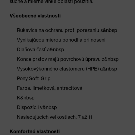
suché a mierne vlhké oblasti použitia.
Všeobecné vlastnosti
Rukavica na ochranu proti porezaniu s&nbsp
Vynikajúcou mierou pohodlia pri nosení
Dlaňová časť a&nbsp
Konce prstov majú povrchovú úpravu z&nbsp
Vysokovýkonného elastoméru (HPE) a&nbsp
Peny Soft-Grip
Farba: limetková, antracitová
K&nbsp
Dispozícii v&nbsp
Nasledujúcich veľkostiach: 7 až 11
Komfortné vlastnosti