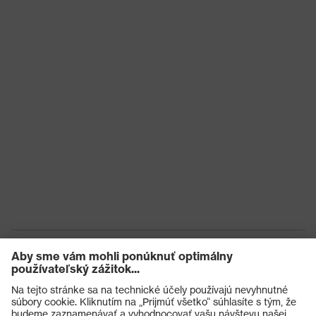
Ochrana pred
Ochrana pred reznými
mechanickými
poraneniami, Ochrana pred
rizikami
tržnými ranami
Ochrana pred
tepelnými
Ochrana pred kontaktným teplom
rizikami
Pečať kvality
Made in Germany
uvex
Technológia Bamboo TwinFlex®,
Technológia
uvex climazone, Vhodné pre
uvex
dotykové obrazovky, 3D ErgoFlex
Technology
Opätovné
Na viac použití (R)
použitie
Certifikáty
STANDARD 100 by OEKO-TEX®