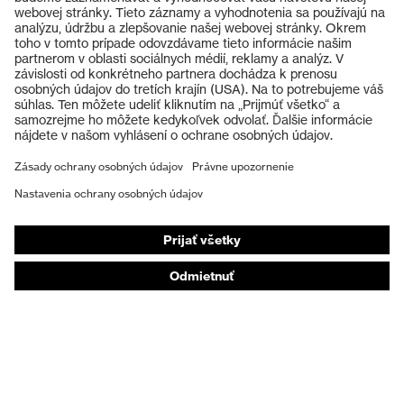
Výrobky
EN 407:2020, EN 388:2016 +
Norma
Ochranné okuliare
A1:2018, EN ISO 21420:2020
Ochranné prilby
Ochranné rukavice
Ochranná obuv
Individuálne OOP
Respirátory na ochranu dýchacích orgánov
Ochrana sluchu
Ochranné odevy a pracovné oblečenie
Poradenstvo týkajúce sa výrobkov
Od hlavy po päty: uvex Safety Expert System
Ochrana rúk: nástroj uvex Chemical Expert System