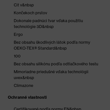
Cit v&nbsp
Končekoch prstov
Dokonale padnúci tvar vďaka použitiu
technológie 3D&nbsp
Ergo
Bez obsahu škodlivých látok podľa normy
OEKO-TEX® Standard&nbsp
100
Bez obsahu silikónu podľa odtlačkového testu
Mimoriadne priedušné vďaka technológii
uvex&nbsp
Climazone
Ochranné vlastnosti
Certifikované podľa normy EN&nbsp