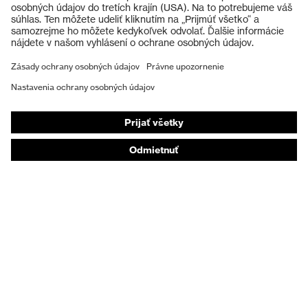
Ochranné prilby
Ochranné rukavice
Ochranná obuv
Individuálne OOP
Respirátory na ochranu dýchacích orgánov
Ochrana sluchu
Ochranné odevy a pracovné oblečenie
Poradenstvo týkajúce sa výrobkov
Od hlavy po päty: uvex Safety Expert System
Ochrana rúk: nástroj uvex Chemical Expert System
Ochrana dýchacích orgánov: nástroj uvex
Respiratory Expert System
Ochrana očí: Konfigurátor ochranných okuliarov