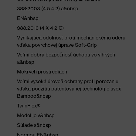
388:2003 (4 5 4 2) a&nbsp
EN&nbsp
388:2016 (4 X 4 2 C)
Vynikajúca odolnosť proti mechanickému oderu
vďaka povrchovej úprave Soft-Grip
Veľmi dobrá bezpečnosť úchopu vo vlhkých
a&nbsp
Mokrých prostrediach
Veľmi vysoká úroveň ochrany proti porezaniu
vďaka použitiu patentovanej technológie uvex
Bamboo&nbsp
TwinFlex®
Model je v&nbsp
Súlade s&nbsp
Normou EN&nbsp