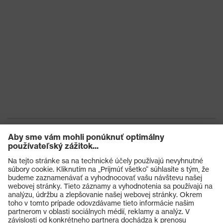
Ochrana pred
tepelnými
Ochrana pred kontaktným teplom
rizikami
Pečať kvality
Made in Germany
uvex
Technológia Bamboo TwinFlex®,
Technológia
uvex climazone, Vhodné pre
uvex
dotykové obrazovky, 3D ErgoFlex
Technology
Opätovné
Na viac použití (R)
použitie
Certifikáty
STANDARD 100 by OEKO-TEX®
Výrobky
EN 407:2020, EN 388:2016 +
Norma
Ochranné okuliare
A1:2018, EN ISO 21420:2020