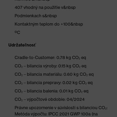
407 vhodný na použitie v&nbsp
Podmienkach s&nbsp
Kontaktným teplom do +100&nbsp
ºC
Udržateľnosť
Cradle-to-Customer: 0.78 kg CO₂ eq
CO₂ – bilancia výroby: 0.15 kg CO₂ eq
CO₂ – bilancia materiálu: 0.60 kg CO₂ eq
CO₂ – bilancia prepravy: 0.02 kg CO₂ eq
CO₂ – bilancia balenia: 0.01 kg CO₂ eq
CO₂ – výpočtové obdobie: 04/2024
Právne upozornenie v súvislosti s bilanciou CO₂:
Metóda výpočtu: IPCC 2021 GWP 100a (na