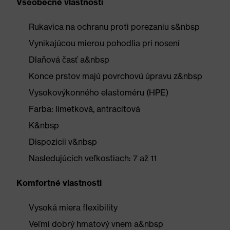
Všeobecné vlastnosti
Rukavica na ochranu proti porezaniu s&nbsp
Vynikajúcou mierou pohodlia pri nosení
Dlaňová časť a&nbsp
Konce prstov majú povrchovú úpravu z&nbsp
Vysokovýkonného elastoméru (HPE)
Farba: limetková, antracitová
K&nbsp
Dispozícii v&nbsp
Nasledujúcich veľkostiach: 7 až 11
Komfortné vlastnosti
Vysoká miera flexibility
Veľmi dobrý hmatový vnem a&nbsp