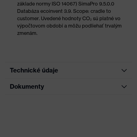
základe normy ISO 14067) SimaPro 9.5.0.0
Databáza ecoinvent 3.9. Scope: cradle to
customer. Uvedené hodnoty CO₂ sú platné vo
výpočtovom období a môžu podliehať trvalým
zmenám.
Technické údaje
Dokumenty
Marketingová
Antracitová, Limetková
farba
List technických údajov
Hľadaná farba
Sivá, Zelená
(filter)
Vyhlásenie o zhode CE
Vyhotovenie
S pletenou manžetou