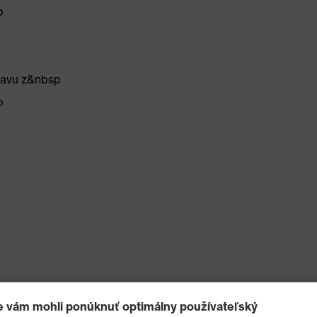
p
ravu z&nbsp
p