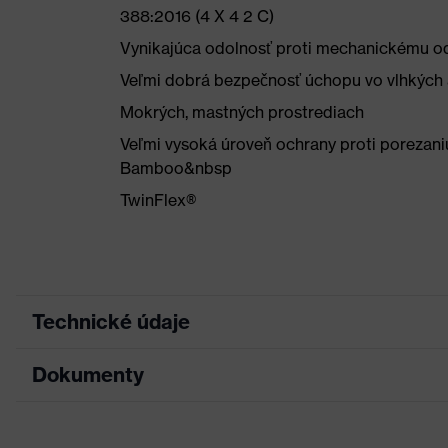
388:2016 (4 X 4 2 C)
Vynikajúca odolnosť proti mechanickému od
Veľmi dobrá bezpečnosť úchopu vo vlhkých
Mokrých, mastných prostrediach
Veľmi vysoká úroveň ochrany proti porezani
Bamboo&nbsp
TwinFlex®
Technické údaje
Dokumenty
Marketingová farba
Antracitová, Limetková
Hľadaná farba (filter)
Sivá, Zelená
List technických údajov