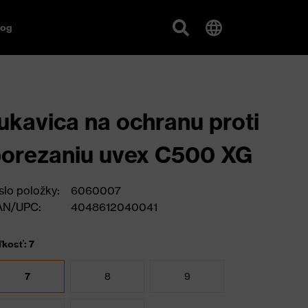
log
ukavica na ochranu proti
orezaniu uvex C500 XG
slo položky:
6060007
AN/UPC:
4048612040041
ľkosť: 7
7
8
9