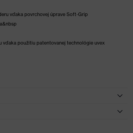
eru vďaka povrchovej úprave Soft-Grip
 a&nbsp
u vďaka použitiu patentovanej technológie uvex