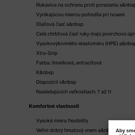
Rukavica na ochranu proti porezaniu s&nbs
Vynikajúcou mierou pohodlia pri nosení
Dlaňová časť a&nbsp
Celá chrbtová časť ruky majú povrchovú úp
Vysokovýkonného elastoméru (HPE) a&nbs
Xtra-Grip
Farba: limetková, antracitová
K&nbsp
Dispozícii v&nbsp
Nasledujúcich veľkostiach: 7 až 11
Komfortné vlastnosti
Vysoká miera flexibility
Veľmi dobrý hmatový vnem a&nbsp