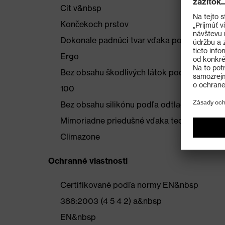
Cit v&nbsp
Končekoch prstov
Dokonale padnúci tvar vďaka použitiu tec
Ergo
Bez obsahu škodlivých látok podľa norm
100
Bez obsahu silikónu podľa odtlačkového te
Mimoriadne priedušné vďaka technológii u
Climazone
Ochranné vlastnosti
Certifikované podľa normy EN&nbsp
388:2003 (4 5 4 2) a&nbsp
EN&nbsp