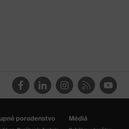
obsahu silikónu podľa odtlačkového testu – vhodné na citlivé
 žiadne stopy a odtlačky
oti porezaniu
mi, Ochrana pred reznými poraneniami, Ochrana pred tržnými
inFlex®, uvex climazone, Vhodné pre dotykové obrazovky,
, Technológia Xtra Grip
upné poradenstvo
Médiá
KO-TEX®