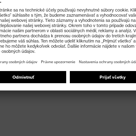
hnológie 3D&nbsp
y OEKO-TEX® Standard&nbsp
stu
vex&nbsp