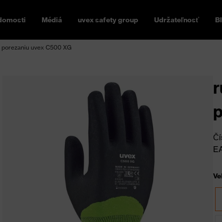
domosti
Médiá
uvex safety group
Udržateľnosť
B
i porezaniu uvex C500 XG
r
p
Čí
E
Ve